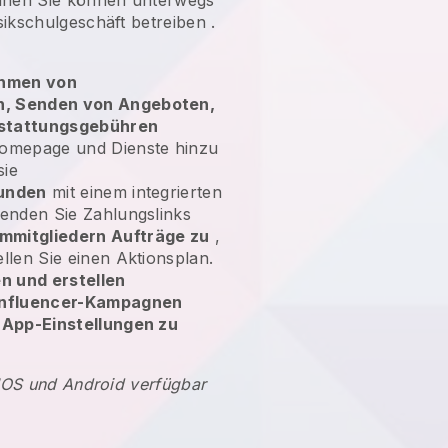
sikschulgeschäft betreiben
.
hmen von
n, Senden von Angeboten,
rstattungsgebühren
Homepage und Dienste hinzu
sie
Kunden
mit einem integrierten
senden Sie Zahlungslinks
mmitgliedern Aufträge zu
,
ellen Sie einen Aktionsplan.
n und erstellen
 Influencer-Kampagnen
e App-Einstellungen zu
 IOS und Android verfügbar