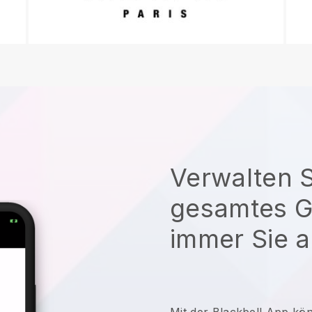
Verwalten S
gesamtes G
immer Sie a
Mit der
Blackbell
App kö