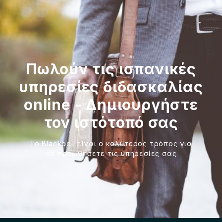
Πωλούν τις ισπανικές
υπηρεσίες διδασκαλίας
online - Δημιουργήστε
τον ιστότοπό σας
Το Blackbell είναι ο καλύτερος τρόπος για
να προωθήσετε τις υπηρεσίες σας