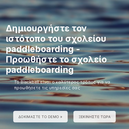
Δημιουργήστε τον
ιστότοπο του σχολείου
paddleboarding
-
Προωθήστε το σχολείο
paddleboarding
Το Blackbell είναι ο καλύτερος τρόπος για να
προωθήσετε τις υπηρεσίες σας
ΔΟΚΙΜΆΣΤΕ ΤΟ DEMO »
ΞΕΚΙΝΉΣΤΕ ΤΏΡΑ