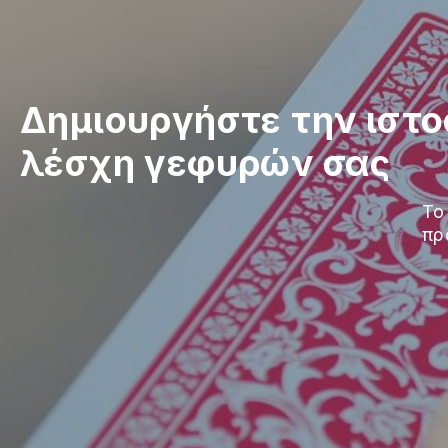
Δημιουργήστε την ιστ
λέσχη γεφυρών σας
Το
πρ