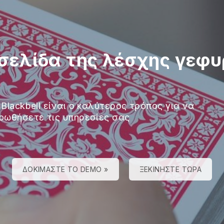
οσελίδα της λέσχης γεφ
 Blackbell είναι ο καλύτερος τρόπος για να
οωθήσετε τις υπηρεσίες σας
ΔΟΚΙΜΆΣΤΕ ΤΟ DEMO »
ΞΕΚΙΝΉΣΤΕ ΤΏΡΑ