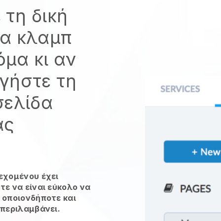
 τη δική
δα κλαμπ
όμα κι αν
γήστε τη
σελίδα
ας
εχομένου έχει
τε να είναι εύκολο να
 οποιονδήποτε και
μπεριλαμβάνει.