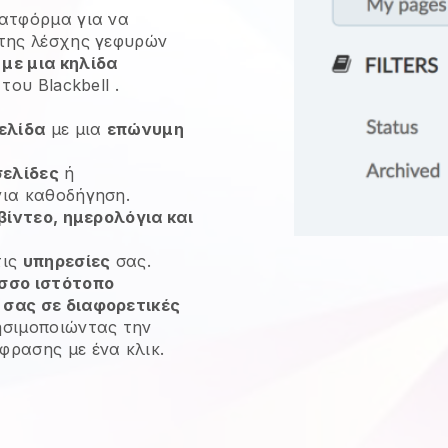
ατφόρμα για να
 της λέσχης γεφυρών
με μια κηλίδα
α του
Blackbell
.
ελίδα
με μια
επώνυμη
σελίδες
ή
ια καθοδήγηση.
βίντεο, ημερολόγια και
τις
υπηρεσίες
σας.
σσο ιστότοπο
σας σε διαφορετικές
ησιμοποιώντας την
ρασης με ένα κλικ.