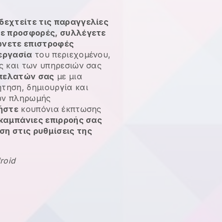
δεχτείτε τις παραγγελίες
τε προσφορές, συλλέγετε
ώνετε επιστροφές
εργασία
του περιεχομένου,
ς και των υπηρεσιών σας
πελατών σας
με μια
τηση, δημιουργία και
ων πληρωμής
γήστε
κουπόνια έκπτωσης
 καμπάνιες επιρροής σας
η στις ρυθμίσεις της
roid