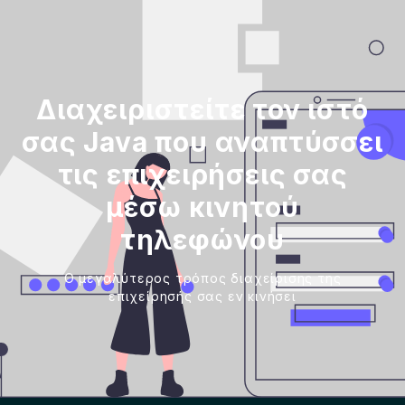
Διαχειριστείτε τον ιστό
σας Java που αναπτύσσει
τις επιχειρήσεις σας
μέσω κινητού
τηλεφώνου
Ο μεγαλύτερος τρόπος διαχείρισης της
επιχείρησής σας εν κινήσει