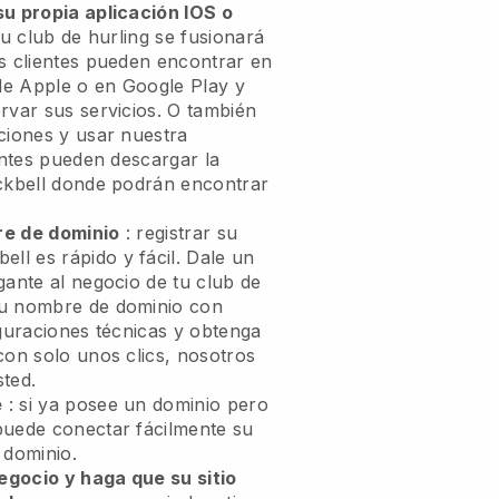
su propia aplicación IOS o
tu club de hurling se fusionará
 clientes pueden encontrar en
 de Apple o en Google Play y
rvar sus servicios. O también
ciones y usar nuestra
ientes pueden descargar la
ckbell
donde podrán encontrar
re de dominio
: registrar su
bell
es rápido y fácil.
Dale un
gante al negocio de tu club de
u nombre de dominio con
iguraciones técnicas y obtenga
con solo unos clics, nosotros
ted.
e
: si ya posee un dominio pero
puede conectar fácilmente su
 dominio.
egocio y haga que su sitio