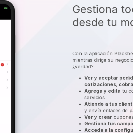
Gestiona to
desde tu mó
Con la aplicación
Blackbe
mientras dirige su negoci
¿verdad?
Ver y aceptar pedid
cotizaciones, cobr
Agrega y edita
tu co
servicios
Atiende a tus clien
y envía enlaces de p
Ver y crear
cupones
Gestiona tus campa
Accede a la configu