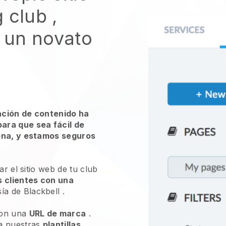
g club
,
s un novato
ación de contenido ha
ara que sea fácil de
ona, y estamos seguros
ar el sitio web de tu club
 clientes con una
sía de
Blackbell
.
on una
URL de marca
.
a nuestras
plantillas