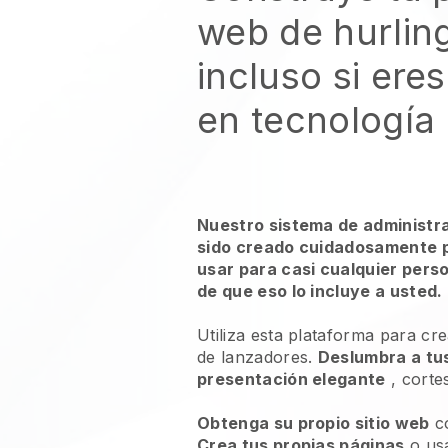
web de hurlin
incluso si ere
en tecnología
Nuestro sistema de administr
sido creado cuidadosamente p
usar para casi cualquier pers
de que eso lo incluye a usted.
Utiliza esta plataforma para cre
de lanzadores.
Deslumbra a tus
presentación elegante
, corte
Obtenga su propio sitio web
c
Crea tus propias páginas
o us