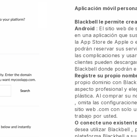
Aplicación móvil person
Blackbell le permite crea
Android
:
El sitio web de 
en una aplicación
que sus
la App Store de Apple o 
podrán reservar sus servi
las complicaciones y usar
clientes pueden descargar
Blackbell
donde podrán en
Registre su propio nomb
propio dominio con
Black
aspecto profesional y ele
plástica.
Al comprar su n
, omita las configuracion
sitio web .com con solo u
trabajo por usted.
O conecte uno existent
desea utilizar
Blackbell
, 
plataforma
Blackbell
a su