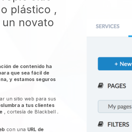
o plástico
,
s un novato
ación de contenido ha
ara que sea fácil de
ona, y estamos seguros
ear un sitio web para sus
slumbra a tus clientes
e
, cortesía de
Blackbell
.
web
con una
URL de