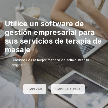
Utilice un software de
gestión empresarial para
sus servicios de terapia de
masaje
Blackbell es la mejor manera de administrar tu
negocio.
EMPEZAR
EMPIEZA AHORA