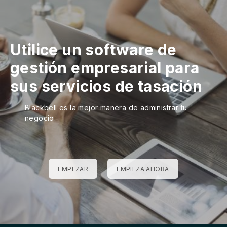
Utilice un software de
gestión empresarial para
sus servicios de tasación
Blackbell es la mejor manera de administrar tu
negocio.
EMPEZAR
EMPIEZA AHORA