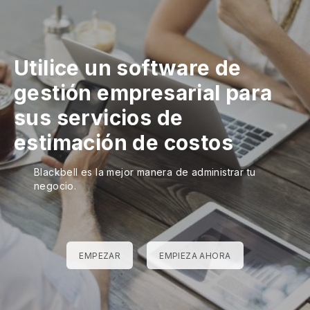
Utilice un software de
gestión empresarial para
sus servicios de
estimación de costos
Blackbell es la mejor manera de administrar tu
negocio.
EMPEZAR
EMPIEZA AHORA