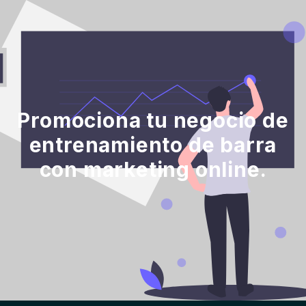
Promociona tu negocio de
entrenamiento de barra
con marketing online.