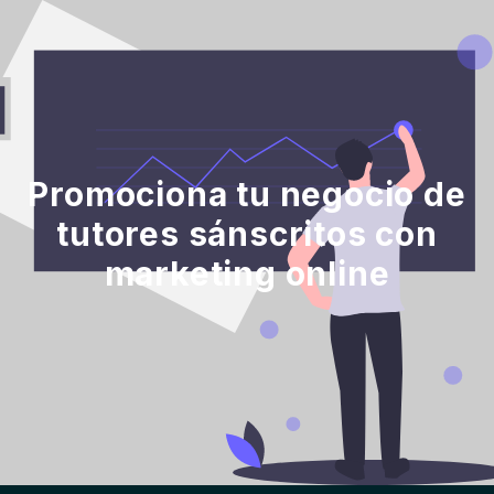
Promociona tu negocio de
tutores sánscritos con
marketing online