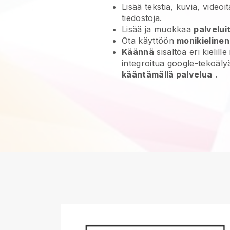
Lisää tekstiä, kuvia, videoit
tiedostoja.
Lisää ja muokkaa
palvelui
Ota käyttöön
monikieline
Käännä
sisältöä eri kielille
integroitua google-tekoäl
kääntämällä palvelua
.