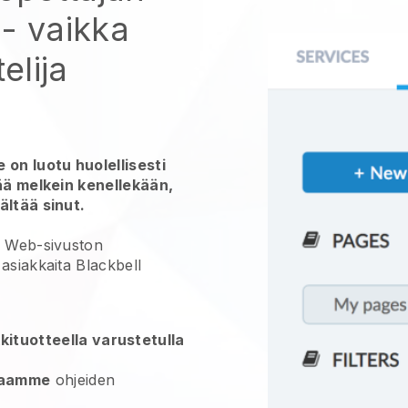
- vaikka
elija
 on luotu huolellisesti
tää melkein kenellekään,
ältää sinut.
a Web-sivuston
asiakkaita
Blackbell
kituotteella varustetulla
jaamme
ohjeiden