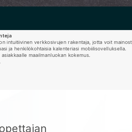
nteja
n intuitiivinen verkkosivujen rakentaja, jotta voit mainos
asi ja henkilökohtaisia kalenteriasi mobiilisovelluksella.
imita asiakkaalle maailmanluokan kokemus.
.
opettajan