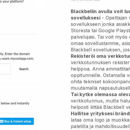
Blackbellin avulla voit l
sovelluksesi
-
Opettajan 
sovellukseen
jonka asiakk
Storesta tai Google Playst
palvelujasi. Tai voit myös
omaa sovellustamme, asiak
Blackbell
sovelluksen, jos
Rekisteröi oma verkkotu
verkkotunnuksen rekiste
helppoa.
Anna ammattitait
oppitunneille.
Ostamalla 
ohita tekniset kokoonpano
muutamalla napsautuksell
Tai kytke olemassa oleva
verkkotunnus, mutta halu
helposti liittää
Blackbell
ve
Hallitse yrityksesi bränd
lataa oma logo ja muokkaa
paletilla ja mahdollisuude