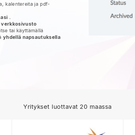
a, kalentereita ja pdf-
tasi
.
n verkkosivusto
 itse tai käyttämällä
yä
yhdellä napsautuksella
Yritykset luottavat 20 maassa