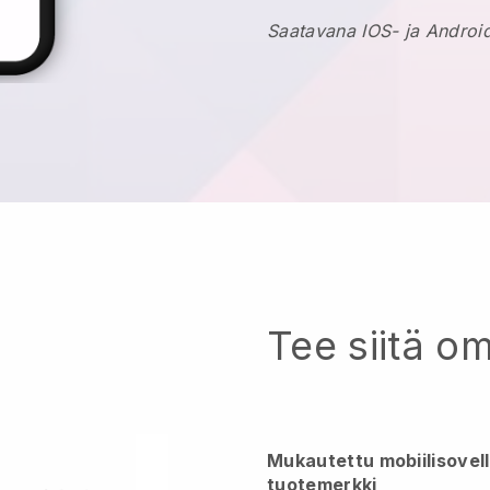
Saatavana IOS- ja Android
Tee siitä o
Mukautettu mobiilisovel
tuotemerkki