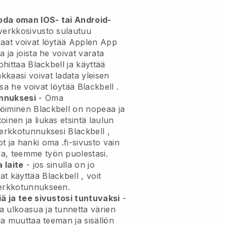
uoda oman IOS- tai Android-
verkkosivusto sulautuu
aat voivat löytää Applen App
a ja joista he voivat varata
 ohittaa
Blackbell
ja käyttää
kaasi voivat ladata yleisen
sa he voivat löytää
Blackbell
.
nnuksesi
- Oma
röiminen
Blackbell
on nopeaa ja
oinen ja liukas etsintä laulun
verkkotunnuksesi
Blackbell
,
t ja hanki oma .fi-sivusto vain
a, teemme työn puolestasi.
 laite
- jos sinulla on jo
at käyttää
Blackbell
, voit
rkkotunnukseen.
iä ja tee sivustosi tuntuvaksi
-
 ulkoasua ja tunnetta värien
lla muuttaa teeman ja sisällön