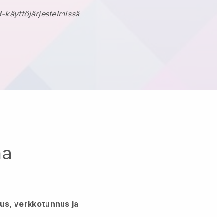
-käyttöjärjestelmissä
ma
lus, verkkotunnus ja