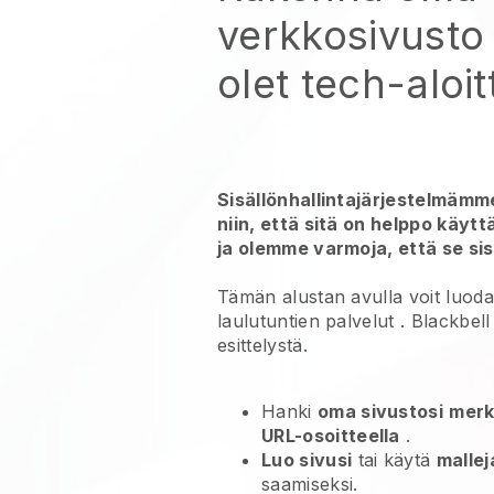
verkkosivusto
olet tech-aloitt
Sisällönhallintajärjestelmämme
niin, että sitä on helppo käyt
ja olemme varmoja, että se sis
Tämän alustan avulla voit luod
laulutuntien palvelut
.
Blackbell
esittelystä.
Hanki
oma sivustosi
merk
URL-osoitteella
.
Luo sivusi
tai käytä
malle
saamiseksi.