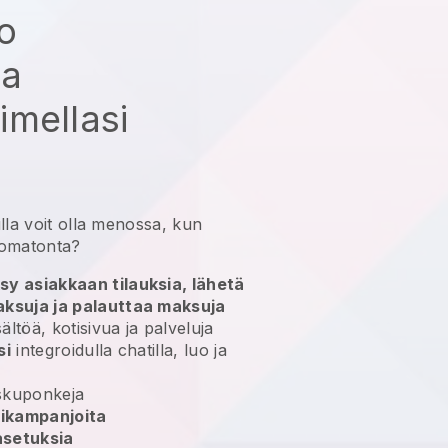
ko
aa
mellasi
lla
voit olla menossa, kun
omatonta?
sy asiakkaan tilauksia, lähetä
aksuja ja palauttaa maksuja
ältöä, kotisivua ja palveluja
si
integroidulla chatilla, luo ja
skuponkeja
rikampanjoita
asetuksia