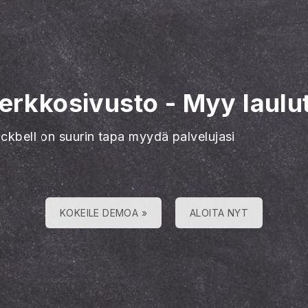
verkkosivusto
-
Myy laulu
ackbell on suurin tapa myydä palvelujasi
KOKEILE DEMOA »
ALOITA NYT