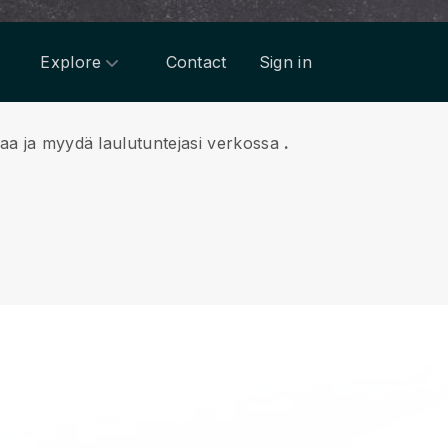
Explore
Contact
Sign in
taa ja myydä laulutuntejasi verkossa
.