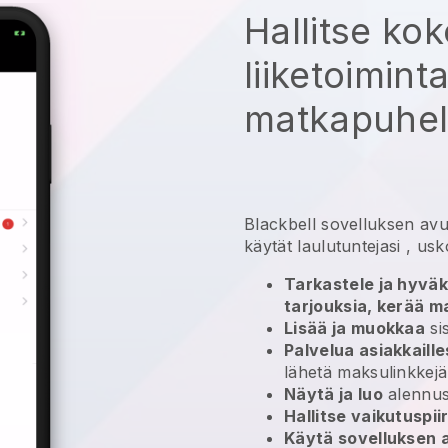
Hallitse ko
liiketoimint
matkapuheli
Blackbell
sovelluksen avu
käytät laulutuntejasi
, usk
Tarkastele ja hyväk
tarjouksia, kerää m
Lisää ja muokkaa
sis
Palvelua asiakkaille
lähetä maksulinkkejä
Näytä ja luo
alennu
Hallitse vaikutuspii
Käytä sovelluksen 