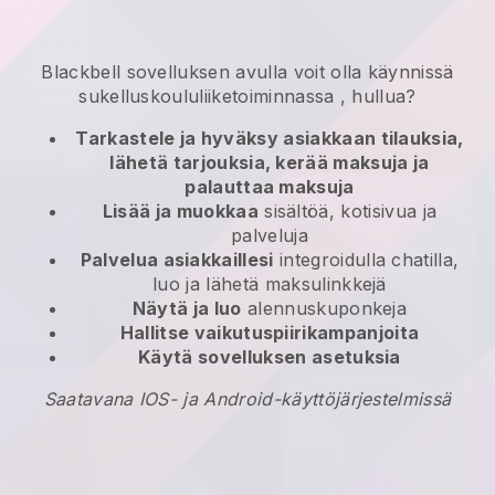
Blackbell
sovelluksen avulla
voit olla käynnissä
sukelluskoululiiketoiminnassa
, hullua?
Tarkastele ja hyväksy asiakkaan tilauksia,
lähetä tarjouksia, kerää maksuja ja
palauttaa maksuja
Lisää ja muokkaa
sisältöä, kotisivua ja
palveluja
Palvelua asiakkaillesi
integroidulla chatilla,
luo ja lähetä maksulinkkejä
Näytä ja luo
alennuskuponkeja
Hallitse vaikutuspiirikampanjoita
Käytä sovelluksen asetuksia
Saatavana IOS- ja Android-käyttöjärjestelmissä