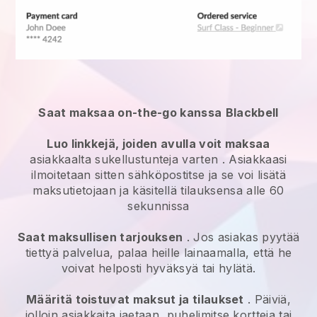
Saat maksaa on-the-go kanssa
Blackbell
Luo linkkejä, joiden avulla voit maksaa
asiakkaalta
sukellustunteja varten
. Asiakkaasi
ilmoitetaan sitten sähköpostitse ja se voi lisätä
maksutietojaan ja käsitellä tilauksensa alle 60
sekunnissa
Saat maksullisen tarjouksen
. Jos asiakas pyytää
tiettyä palvelua, palaa heille lainaamalla, että he
voivat helposti hyväksyä tai hylätä.
Määritä toistuvat maksut ja tilaukset
. Päiviä,
jolloin asiakkaita jaetaan, puhelimitse kortteja tai