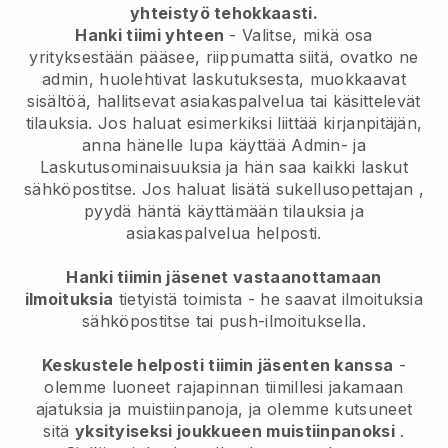
yhteistyö tehokkaasti.
Hanki tiimi yhteen
- Valitse, mikä osa
yrityksestään pääsee, riippumatta siitä, ovatko ne
admin, huolehtivat laskutuksesta, muokkaavat
sisältöä, hallitsevat asiakaspalvelua tai käsittelevät
tilauksia. Jos haluat esimerkiksi liittää kirjanpitäjän,
anna hänelle lupa käyttää Admin- ja
Laskutusominaisuuksia ja hän saa kaikki laskut
sähköpostitse.
Jos haluat lisätä sukellusopettajan
,
pyydä häntä käyttämään tilauksia ja
asiakaspalvelua helposti.
Hanki tiimin jäsenet vastaanottamaan
ilmoituksia
tietyistä toimista - he saavat ilmoituksia
sähköpostitse tai push-ilmoituksella.
Keskustele helposti tiimin jäsenten kanssa
-
olemme luoneet rajapinnan tiimillesi jakamaan
ajatuksia ja muistiinpanoja, ja olemme kutsuneet
sitä
yksityiseksi joukkueen muistiinpanoksi
.