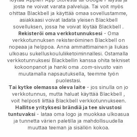
josta ne voivat varata palveluja. Tai voit myös
ohittaa
Blackbell
ja käyttää omaa sovellustamme,
asiakkaasi voivat ladata yleisen
Blackbell
sovelluksen, jossa he voivat löytää
Blackbell
.
Rekisteröi oma verkkotunnuksesi
- Oma
verkkotunnuksen rekisteröiminen
Blackbell
on
nopeaa ja helppoa.
Anna ammattimainen ja liukas
ulkoasu sukelluskoululiiketoiminnallesi.
Ostamalla
verkkotunnuksesi Blackbellin kanssa ohita tekniset
kokoonpanot ja hanki oma .com-sivusto vain
muutamalla napsautuksella, teemme työn
puolestasi.
Tai kytke olemassa oleva laite
- jos sinulla on jo
verkkotunnus, mutta haluat käyttää
Blackbell
,
voit helposti liittää
Blackbell
verkkotunnukseen.
Hallitse yrityksesi brändiä ja tee sivustosi
tuntuvaksi
- lataa oma logo ja muokkaa ulkoasua
ja tunnetta värien paletilla ja mahdollisuudella
muuttaa teeman ja sisällön kokoa.