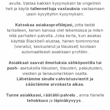
avulla. Vastaa kaikkiin kysymyksiin tai ongelmiin
heti ja käytä
tallennettuja vastauksia
vastaamaan
usein kysyttyihin kysymyksiin.
Katsokaa asiakasprofiilejasi,
jotta tiedät
tarkalleen, kenen kanssa olet tekemisissä ja miten
niitä parhaiten palvella. Joka kerta, kun asiakas
käyttää Blackbell-alustaa, hänen toiminnonsa
(vierailut, keskustelut ja tilaukset) kootaan
automaattisesti asiakkaan profiiliin.
Asiakkaat saavat ilmoituksia sähköpostilla tai
push-
asetuksilla tilausten, tilausten, palautusten,
viestien ja lainausmerkkien osalta.
Lähetämme sinulle vahvistusviestit ja
säästämme arvokasta aikaa.
Tunne asiakkaasi, räätälöi palvelu
, anna hänelle
tehokkuus
ja
läpinäkyvyys
.