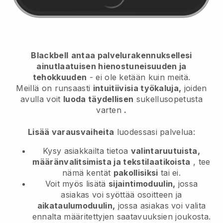
Blackbell
antaa palvelurakennuksellesi
ainutlaatuisen hienostuneisuuden ja
tehokkuuden
- ei ole ketään kuin meitä.
Meillä on runsaasti
intuitiivisia työkaluja,
joiden
avulla voit
luoda täydellisen
sukellusopetusta
varten
.
Lisää varausvaiheita
luodessasi palvelua:
Kysy asiakkailta tietoa
valintaruutuista,
määränvalitsimista ja tekstilaatikoista
, tee
nämä kentät
pakollisiksi
tai ei.
Voit myös lisätä
sijaintimoduulin,
jossa
asiakas voi syöttää osoitteen ja
aikataulumoduulin,
jossa asiakas voi valita
ennalta määritettyjen saatavuuksien joukosta.