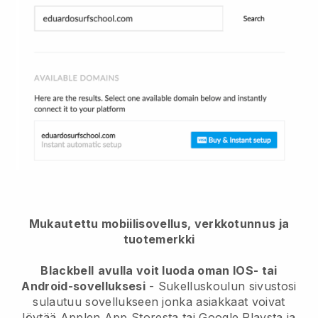
Mukautettu mobiilisovellus, verkkotunnus ja
tuotemerkki
Blackbell
avulla voit luoda oman IOS- tai
Android-sovelluksesi
-
Sukelluskoulun sivustosi
sulautuu sovellukseen
jonka asiakkaat voivat
löytää Applen App Storesta tai Google Playsta ja