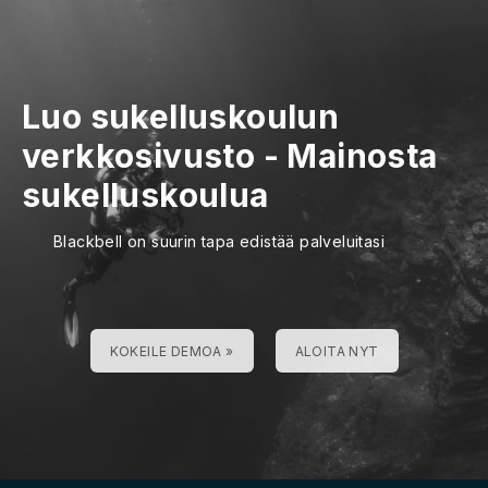
Luo sukelluskoulun
verkkosivusto
-
Mainosta
sukelluskoulua
Blackbell on suurin tapa edistää palveluitasi
KOKEILE DEMOA »
ALOITA NYT