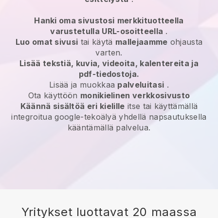
Hanki oma sivustosi
merkkituotteella
varustetulla URL-osoitteella
.
Luo omat sivusi
tai käytä
mallejaamme
ohjausta
varten.
Lisää tekstiä, kuvia, videoita, kalentereita ja
pdf-tiedostoja.
Lisää ja muokkaa
palveluitasi
.
Ota käyttöön
monikielinen verkkosivusto
Käännä sisältöä eri kielille
itse tai käyttämällä
integroitua google-tekoälyä yhdellä napsautuksella
kääntämällä palvelua.
Yritykset luottavat 20 maassa