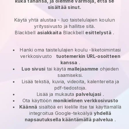
kuka tahansa, ja olemme varmoja, että se
sisältää sinut.
Käytä yhtä alustaa -
luo taistelulajien koulun
yrityssivusto ja hallitse sitä.
Blackbell
asiakkaita
Blackbell
esittelystä
.
Hanki oma taistelulajien koulu -liiketoimintasi
verkkosivusto
tuotemerkin URL-osoitteen
kanssa
.
Luo sivusi
tai käytä
mallejaamme
ohjeiden
saamiseksi.
Lisää tekstiä, kuvia, videoita, kalentereita ja
pdf-tiedostoja.
Lisää ja mukauta
palvelujasi
.
Ota käyttöön
monikielinen verkkosivusto
Käännä
sisältöä eri kielille itse tai käyttämällä
integroitua Google-tekoälyä
yhdellä
napsautuksella kääntämällä palvelua
.