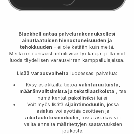
Blackbell
antaa palvelurakennuksellesi
ainutlaatuisen hienostuneisuuden ja
tehokkuuden
- ei ole ketään kuin meitä.
Meillä on runsaasti intuitiivisia työkaluja, joilla voit
luoda täydellisen varausvirran kamppailulajeissa.
Lisää varausvaiheita
luodessasi palvelua:
Kysy asiakkailta tietoa
valintaruutuista,
määränvalitsimista ja tekstilaatikoista
, tee
nämä kentät
pakollisiksi
tai ei.
Voit myös lisätä
sijaintimoduulin,
jossa
asiakas voi syöttää osoitteen ja
aikataulutusmoduulin,
jossa asiakas voi
valita ennalta määritettyjen saatavuuksien
joukosta.