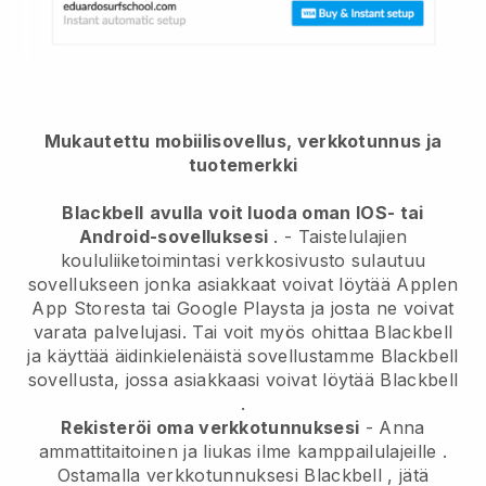
Mukautettu mobiilisovellus, verkkotunnus ja
tuotemerkki
Blackbell
avulla voit luoda oman IOS- tai
Android-sovelluksesi
. -
Taistelulajien
koululiiketoimintasi verkkosivusto sulautuu
sovellukseen
jonka asiakkaat voivat löytää Applen
App Storesta tai Google Playsta ja josta ne voivat
varata palvelujasi. Tai voit myös ohittaa
Blackbell
ja käyttää äidinkielenäistä sovellustamme
Blackbell
sovellusta, jossa asiakkaasi voivat löytää
Blackbell
.
Rekisteröi oma verkkotunnuksesi
-
Anna
ammattitaitoinen ja liukas ilme kamppailulajeille
.
Ostamalla verkkotunnuksesi
Blackbell
, jätä