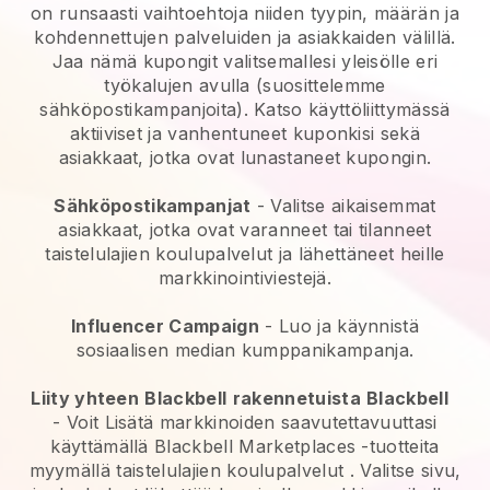
on runsaasti vaihtoehtoja niiden tyypin, määrän ja
kohdennettujen palveluiden ja asiakkaiden välillä.
Jaa nämä kupongit valitsemallesi yleisölle eri
työkalujen avulla (suosittelemme
sähköpostikampanjoita). Katso käyttöliittymässä
aktiiviset ja vanhentuneet kuponkisi sekä
asiakkaat, jotka ovat lunastaneet kupongin.
Sähköpostikampanjat
-
Valitse aikaisemmat
asiakkaat, jotka ovat varanneet tai tilanneet
taistelulajien koulupalvelut ja lähettäneet heille
markkinointiviestejä.
Influencer Campaign
- Luo ja käynnistä
sosiaalisen median kumppanikampanja.
Liity yhteen
Blackbell
rakennetuista
Blackbell
- Voit
Lisätä markkinoiden saavutettavuuttasi
käyttämällä Blackbell Marketplaces -tuotteita
myymällä taistelulajien koulupalvelut
. Valitse sivu,