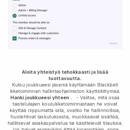
Aloita yhteistyö tehokkaasti ja lisää
tuottavuutta.
Kutsu joukkueesi jäseniä käyttämään
Blackbell
liiketoiminnan hallintaohjelmiston käyttöliittymää.
Hanki joukkueesi yhteen
.
-
Valitse, mitä osaa
taistelulajien koululiiketoiminnastaan he voivat
käyttää riippumatta siitä, ovatko he hallinnollisia,
huolehtivat laskutuksesta, muokkaavat sisältöä,
hallitsevat asiakaspalvelua tai käsittelevät tilauksia.
Jos haluat esimerkiksi liittää kirjanpitäjän, anna