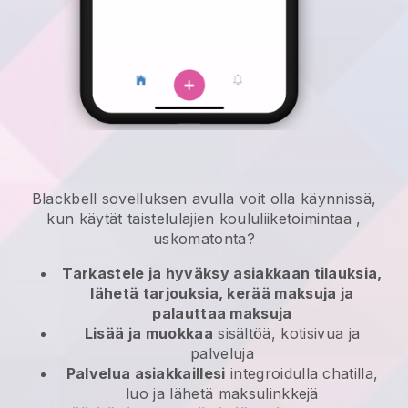
Blackbell
sovelluksen avulla
voit olla käynnissä,
kun käytät taistelulajien koululiiketoimintaa
,
uskomatonta?
Tarkastele ja hyväksy asiakkaan tilauksia,
lähetä tarjouksia, kerää maksuja ja
palauttaa maksuja
Lisää ja muokkaa
sisältöä, kotisivua ja
palveluja
Palvelua asiakkaillesi
integroidulla chatilla,
luo ja lähetä maksulinkkejä