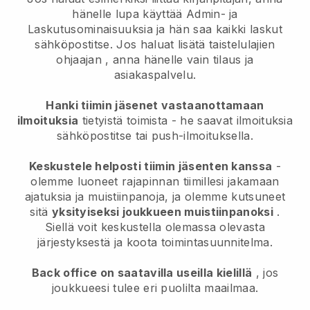
hänelle lupa käyttää Admin- ja
Laskutusominaisuuksia ja hän saa kaikki laskut
sähköpostitse.
Jos haluat lisätä taistelulajien
ohjaajan
, anna hänelle vain tilaus ja
asiakaspalvelu.
Hanki tiimin jäsenet vastaanottamaan
ilmoituksia
tietyistä toimista - he saavat ilmoituksia
sähköpostitse tai push-ilmoituksella.
Keskustele helposti tiimin jäsenten kanssa
-
olemme luoneet rajapinnan tiimillesi jakamaan
ajatuksia ja muistiinpanoja, ja olemme kutsuneet
sitä
yksityiseksi joukkueen muistiinpanoksi
.
Siellä voit keskustella olemassa olevasta
järjestyksestä ja koota toimintasuunnitelma.
Back office on saatavilla useilla kielillä
, jos
joukkueesi tulee eri puolilta maailmaa.