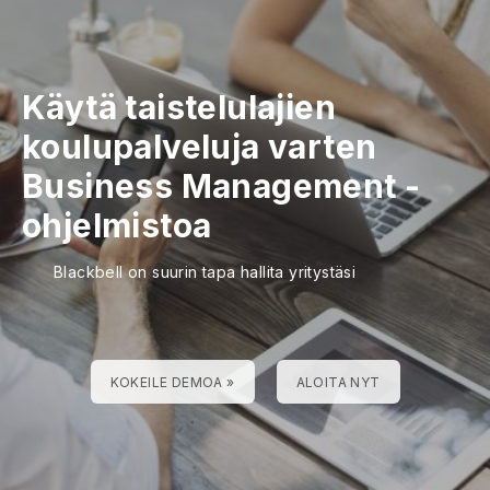
Käytä taistelulajien
koulupalveluja varten
Business Management -
ohjelmistoa
Blackbell on suurin tapa hallita yritystäsi
KOKEILE DEMOA »
ALOITA NYT