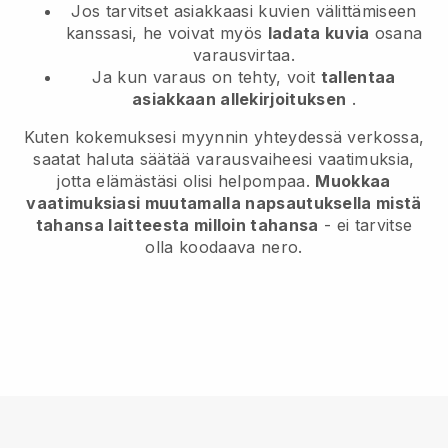
Jos tarvitset asiakkaasi kuvien välittämiseen
kanssasi, he voivat myös
ladata kuvia
osana
varausvirtaa.
Ja kun varaus on tehty, voit
tallentaa
asiakkaan allekirjoituksen
.
Kuten kokemuksesi myynnin yhteydessä verkossa,
saatat haluta säätää varausvaiheesi vaatimuksia,
jotta elämästäsi olisi helpompaa.
Muokkaa
vaatimuksiasi muutamalla napsautuksella mistä
tahansa laitteesta milloin tahansa
- ei tarvitse
olla koodaava nero.