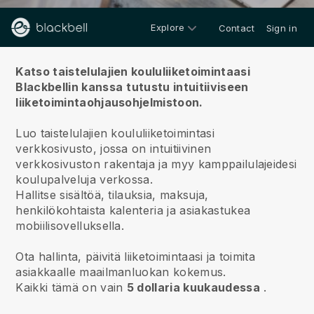
Explore
Contact
Sign in
Meistä
Katso taistelulajien koululiiketoimintaasi
Blackbellin kanssa
tutustu intuitiiviseen
liiketoimintaohjausohjelmistoon.
Luo taistelulajien koululiiketoimintasi
verkkosivusto, jossa on intuitiivinen
verkkosivuston rakentaja ja myy kamppailulajeidesi
koulupalveluja verkossa.
Hallitse sisältöä, tilauksia, maksuja,
henkilökohtaista kalenteria ja asiakastukea
mobiilisovelluksella.
Ota hallinta, päivitä liiketoimintaasi ja toimita
asiakkaalle maailmanluokan kokemus.
Kaikki tämä on vain
5 dollaria kuukaudessa
.