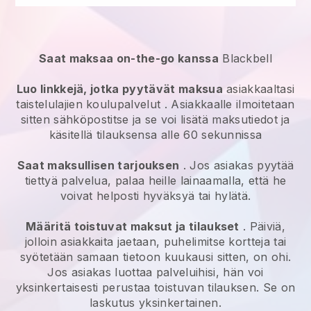
Saat maksaa on-the-go kanssa
Blackbell
Luo linkkejä, jotka pyytävät maksua
asiakkaaltasi
taistelulajien koulupalvelut
. Asiakkaalle ilmoitetaan
sitten sähköpostitse ja se voi lisätä maksutiedot ja
käsitellä tilauksensa alle 60 sekunnissa
Saat maksullisen tarjouksen
. Jos asiakas pyytää
tiettyä palvelua, palaa heille lainaamalla, että he
voivat helposti hyväksyä tai hylätä.
Määritä toistuvat maksut ja tilaukset
. Päiviä,
jolloin asiakkaita jaetaan, puhelimitse kortteja tai
syötetään samaan tietoon kuukausi sitten, on ohi.
Jos asiakas luottaa palveluihisi, hän voi
yksinkertaisesti perustaa toistuvan tilauksen. Se on
laskutus yksinkertainen.