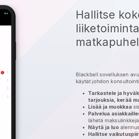
Hallitse ko
liiketoimint
matkapuheli
Blackbell
sovelluksen avu
käytät johdon konsultointi
Tarkastele ja hyväk
tarjouksia, kerää m
Lisää ja muokkaa
sis
Palvelua asiakkaille
lähetä maksulinkkejä
Näytä ja luo
alennu
Hallitse vaikutuspii