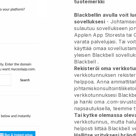
tuotemerkki
Blackbellin avulla voit l
sovelluksesi
-
Johtamisen
sulautuu sovellukseen
jon
Applen App Storesta tai G
varata palvelujasi. Tai vo
käyttää omaa sovellustamm
yleisen
Blackbell
sovelluks
Blackbell
.
Rekisteröi oma verkkotu
verkkotunnuksen rekiste
helppoa.
Anna ammattitait
johtamiskonsultointiliiketo
verkkotunnuksesi
Blackbe
ja hanki oma .com-sivust
napsautuksella, teemme t
Tai kytke olemassa oleva
verkkotunnus, mutta halu
helposti liittää
Blackbell
ve
Hallitse yrityksesi bränd