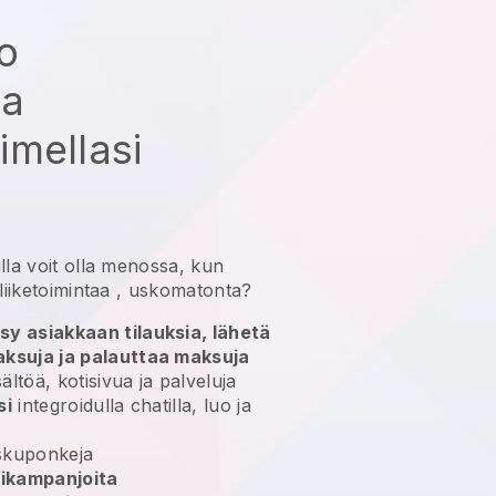
ko
aa
mellasi
lla
voit olla menossa, kun
liiketoimintaa
, uskomatonta?
sy asiakkaan tilauksia, lähetä
aksuja ja palauttaa maksuja
ältöä, kotisivua ja palveluja
si
integroidulla chatilla, luo ja
skuponkeja
rikampanjoita