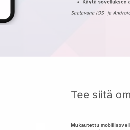
Käytä sovelluksen 
Saatavana IOS- ja Android
Tee siitä o
Mukautettu mobiilisovel