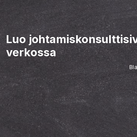
Luo johtamiskonsulttisi
verkossa
Bl