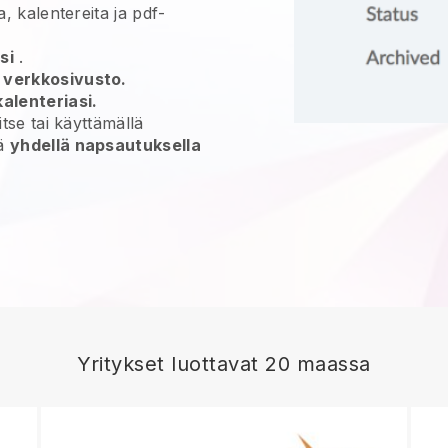
a, kalentereita ja pdf-
si
.
 verkkosivusto.
alenteriasi.
 itse tai käyttämällä
yä
yhdellä napsautuksella
Yritykset luottavat 20 maassa