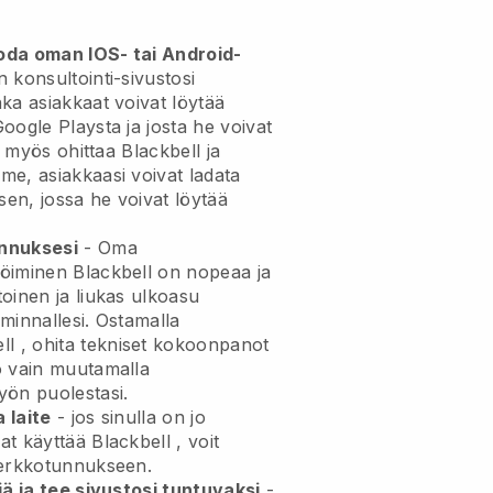
uoda oman IOS- tai Android-
 konsultointi-sivustosi
ka asiakkaat voivat löytää
oogle Playsta ja josta he voivat
it myös ohittaa
Blackbell
ja
e, asiakkaasi voivat ladata
en, jossa he voivat löytää
nnuksesi
- Oma
röiminen
Blackbell
on nopeaa ja
oinen ja liukas ulkoasu
iminnallesi.
Ostamalla
ll
, ohita tekniset kokoonpanot
o vain muutamalla
yön puolestasi.
 laite
- jos sinulla on jo
at käyttää
Blackbell
, voit
rkkotunnukseen.
iä ja tee sivustosi tuntuvaksi
-