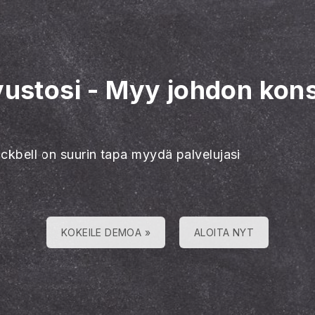
vustosi
-
Myy johdon konsu
ackbell on suurin tapa myydä palvelujasi
KOKEILE DEMOA »
ALOITA NYT