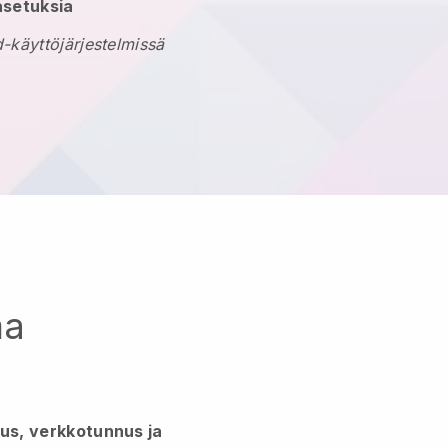
asetuksia
-käyttöjärjestelmissä
ma
lus, verkkotunnus ja