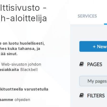
ttisivusto
-
h-aloittelija
 on luotu huolellisesti,
ähes kuka tahansa, ja
ää sinut.
da Web-sivuston
johdon
asiakkaita
Blackbell
kituotteella varustetulla
jaamme
ohjeiden