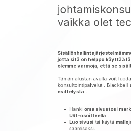
johtamiskonsul
vaikka olet tec
Sisällönhallintajärjestelmämme
jotta sitä on helppo käyttää l
olemme varmoja, että se sisält
Tämän alustan avulla voit luo
konsultointipalvelut
.
Blackbell
esittelystä
.
Hanki
oma sivustosi
merk
URL-osoitteella
.
Luo sivusi
tai käytä
malle
saamiseksi.