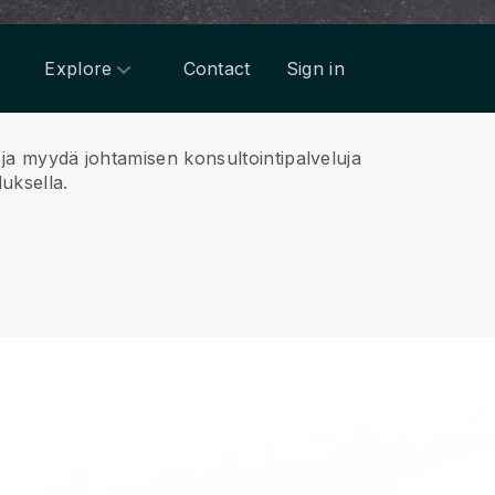
Explore
Contact
Sign in
a ja myydä johtamisen konsultointipalveluja
luksella.