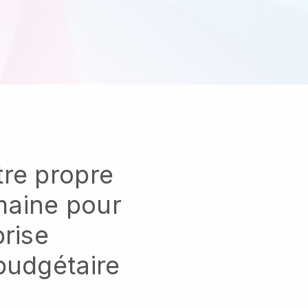
re propre
aine pour
prise
budgétaire