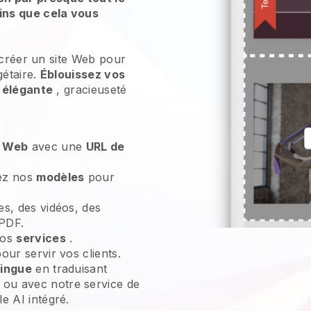
ns que cela vous
 créer un site Web pour
étaire.
Éblouissez vos
 élégante
, gracieuseté
e Web
avec une
URL de
sez nos
modèles
pour
es, des vidéos, des
 PDF.
vos
services
.
our servir vos clients.
lingue
en traduisant
ou avec notre service de
e AI intégré.