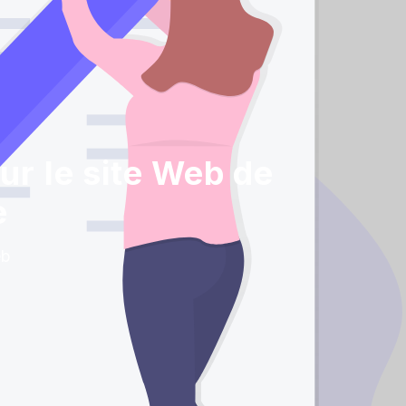
r le site Web de
e
eb