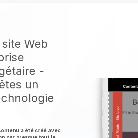
 site Web
prise
gétaire
-
êtes un
echnologie
contenu a été créé avec
tion par presque tout le