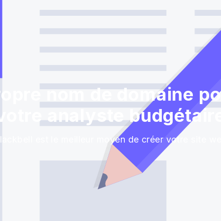
ropre nom de domaine pou
votre analyste budgétair
lackbell est le meilleur moyen de créer votre site w