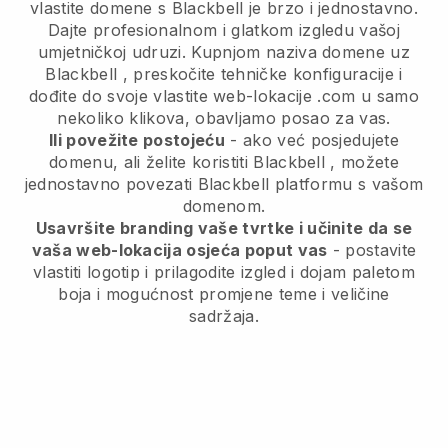
vlastite domene s
Blackbell
je brzo i jednostavno.
Dajte profesionalnom i glatkom izgledu vašoj
umjetničkoj udruzi.
Kupnjom naziva domene uz
Blackbell
, preskočite tehničke konfiguracije i
dođite do svoje vlastite web-lokacije .com u samo
nekoliko klikova, obavljamo posao za vas.
Ili povežite postojeću
- ako već posjedujete
domenu, ali želite koristiti
Blackbell
, možete
jednostavno povezati
Blackbell
platformu s vašom
domenom.
Usavršite branding vaše tvrtke i učinite da se
vaša web-lokacija osjeća poput vas
- postavite
vlastiti logotip i prilagodite izgled i dojam paletom
boja i mogućnost promjene teme i veličine
sadržaja.