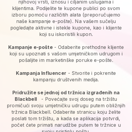
njihovoj vrsti, iznosu i ciljanim uslugama i
klijentima. Podijelite te kupone publici po svom
izboru pomoću različitih alata (preporučujemo
naše kampanje e-pošte). Na vašem sučelju
pogledajte aktivne i istekle kupone, kao i klijente
koji su iskoristili kupon.
Kampanje e-pošte
-
Odaberite prethodne klijente
koji su upoznati s vašom umjetničkom udrugom i
pošaljite im marketinške poruke e-pošte.
Kampanja Influencer
- Stvorite i pokrenite
kampanju društvenih medija.
Pridružite se jednoj od tržnica izgrađenih na
Blackbell
-
Povećajte svoj doseg na tržištu
promičući svoju umjetničku udrugu putem obližnjih
tržnica Blackbell.
Odaberite stranicu koju želite
poslati tom tržištu, a kada se aplikacija potvrdi,
počet ćete primati narudžbe putem te tržnice u
svoju pristiglu poštu.