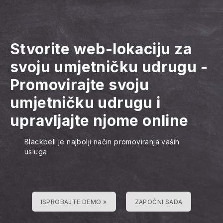
Stvorite web-lokaciju za
svoju umjetničku udrugu
-
Promovirajte svoju
umjetničku udrugu i
upravljajte njome online
Blackbell je najbolji način promoviranja vaših
usluga
ISPROBAJTE DEMO »
ZAPOČNI SADA