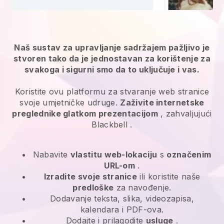
Naš sustav za upravljanje sadržajem pažljivo je
stvoren tako da je jednostavan za korištenje za
svakoga i sigurni smo da to uključuje i vas.
Koristite ovu platformu za stvaranje web stranice
svoje umjetničke udruge.
Zaživite internetske
preglednike glatkom prezentacijom
, zahvaljujući
Blackbell
.
Nabavite
vlastitu web-lokaciju
s
označenim
URL-om
.
Izradite svoje stranice
ili koristite naše
predloške
za navođenje.
Dodavanje teksta, slika, videozapisa,
kalendara i PDF-ova.
Dodajte i prilagodite
usluge
.