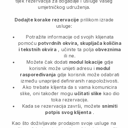
tijek rezervacija za događaje i usluge vašeg
umjetničkog udruženja.
Dodajte korake rezervacije
prilikom izrade
usluge:
Potražite informacije od svojih klijenata
pomoću
potvrdnih okvira, skupljača količina
i tekstnih okvira
, učinite ta polja
obveznima
ili ne.
Možete čak dodati
modul lokacije
gdje
korisnik može unijeti adresu i
modul
raspoređivanja
gdje korisnik može odabrati
između unaprijed definiranih raspoloživosti.
Ako trebate klijenta da s vama komunicira
slike, oni također mogu
učitati slike
kao dio
toka rezervacije.
Kada se rezervacija završi, možete
snimiti
potpis svog klijenta
.
Kao što doživljavate prodajom svoje usluge na