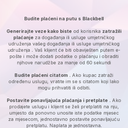
Budite plaćeni na putu s
Blackbell
Generirajte veze kako biste
od korisnika
zatražili
plaćanje
za
događanja ili usluge umjetničkog
udruženja
vašeg
događanja ili usluge umjetničkog
udruženja
. Vaš klijent će biti obaviješten putem e-
pošte i može dodati podatke o plaćanju i obraditi
njihove narudžbe za manje od 60 sekundi
Budite plaćeni citatom
. Ako kupac zatraži
određenu uslugu, vratite im se s citatom koji lako
mogu prihvatiti ili odbiti.
Postavite ponavljajuća plaćanja i pretplate
. Ako
prodajete uslugu i klijent se želi pretplatiti na nju,
umjesto da ponovno unosite iste podatke mjesec
za mjesecom, jednostavno postavite ponavljajuću
pretplatu. Naplata je jednostavna.