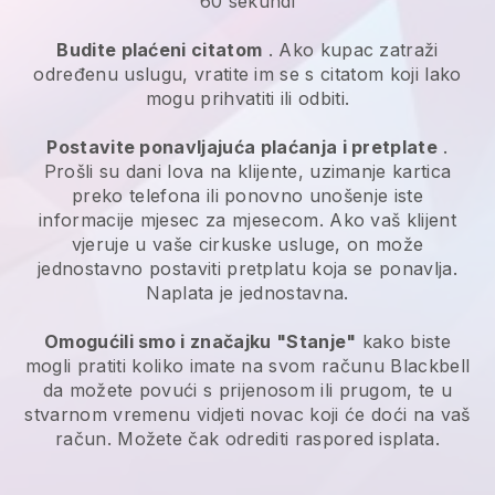
60 sekundi
Budite plaćeni citatom
. Ako kupac zatraži
određenu uslugu, vratite im se s citatom koji lako
mogu prihvatiti ili odbiti.
Postavite ponavljajuća plaćanja i pretplate
.
Prošli su dani lova na klijente, uzimanje kartica
preko telefona ili ponovno unošenje iste
informacije mjesec za mjesecom.
Ako vaš klijent
vjeruje u vaše cirkuske usluge, on može
jednostavno postaviti pretplatu koja se ponavlja.
Naplata je jednostavna.
Omogućili smo i značajku "Stanje"
kako biste
mogli pratiti koliko imate na svom računu
Blackbell
da možete povući s prijenosom ili prugom, te u
stvarnom vremenu vidjeti novac koji će doći na vaš
račun. Možete čak odrediti raspored isplata.