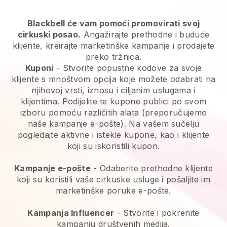
Blackbell će vam pomoći promovirati svoj
cirkuski posao.
Angažirajte prethodne i buduće
klijente, kreirajte marketinške kampanje i prodajete
preko tržnica.
Kuponi
- Stvorite popustne kodove za svoje
klijente s mnoštvom opcija koje možete odabrati na
njihovoj vrsti, iznosu i ciljanim uslugama i
klijentima. Podijelite te kupone publici po svom
izboru pomoću različitih alata (preporučujemo
naše kampanje e-pošte). Na vašem sučelju
pogledajte aktivne i istekle kupone, kao i klijente
koji su iskoristili kupon.
Kampanje e-pošte
-
Odaberite prethodne klijente
koji su koristili vaše cirkuske usluge i pošaljite im
marketinške poruke e-pošte.
Kampanja Influencer
- Stvorite i pokrenite
kampanju društvenih medija.