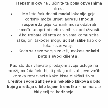
i tekstnih okvira
, učinite ta polja
obveznima
ili ne.
Možete čak dodati
modul lokacije
gdje
korisnik može unijeti adresu i
modul
rasporeda
gdje korisnik može odabrati
između unaprijed definiranih raspoloživosti.
Ako trebate klijenta da s vama komunicira
slike, oni također mogu
učitati slike
kao dio
toka rezervacije.
Kada se rezervacija završi, možete
snimiti
potpis svog klijenta
.
Kao što doživljavate prodajom svoje usluge na
mreži, možda ćete htjeti prilagoditi zahtjeve vaših
koraka rezervacije kako biste olakšali život.
Uredite svoje zahtjeve u nekoliko klikova s bilo
kojeg uređaja u bilo kojem trenutku
- ne morate
biti genij za kodiranje.