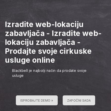
Izradite web-lokaciju
zabavljača
-
Izradite web-
lokaciju zabavljača
-
Prodajte svoje cirkuske
usluge online
Blackbell je najbolji način da prodate svoje
usluge
ISPROBAJTE DEMO »
ZAPOČNI SADA