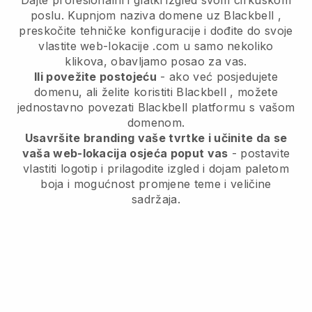
Dajte profesionalni i glatki izgled svom cirkuskom
poslu.
Kupnjom naziva domene uz
Blackbell
,
preskočite tehničke konfiguracije i dođite do svoje
vlastite web-lokacije .com u samo nekoliko
klikova, obavljamo posao za vas.
Ili povežite postojeću
- ako već posjedujete
domenu, ali želite koristiti
Blackbell
, možete
jednostavno povezati
Blackbell
platformu s vašom
domenom.
Usavršite branding vaše tvrtke i učinite da se
vaša web-lokacija osjeća poput vas
- postavite
vlastiti logotip i prilagodite izgled i dojam paletom
boja i mogućnost promjene teme i veličine
sadržaja.