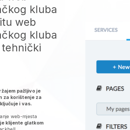
ačkog kluba
titu web
ačkog kluba
 tehnički
žajem pažljivo je
n za korištenje za
ljučuje i vas.
ranje web-mjesta
je klijente glatkom
ackbell
.