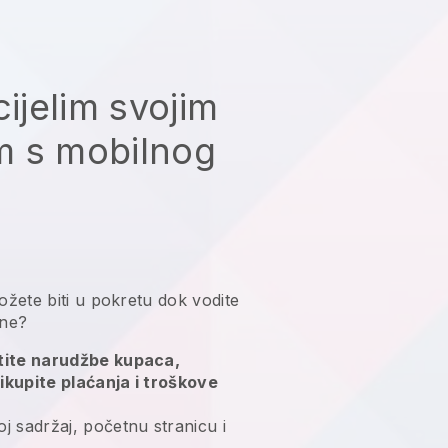
cijelim svojim
m s mobilnog
žete biti u pokretu dok vodite
 ne?
atite narudžbe kupaca,
ikupite plaćanja i troškove
j sadržaj, početnu stranicu i