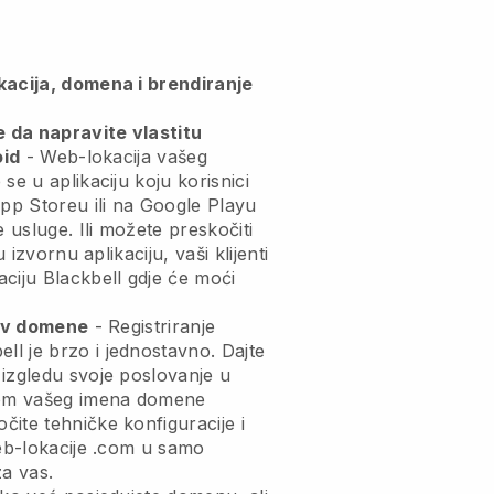
kacija, domena i brendiranje
da napravite vlastitu
oid
-
Web-lokacija vašeg
se u aplikaciju
koju korisnici
p Storeu ili na Google Playu
e usluge. Ili možete preskočiti
u izvornu aplikaciju, vaši klijenti
aciju
Blackbell
gdje će moći
ziv domene
- Registriranje
ell
je brzo i jednostavno.
Dajte
izgledu svoje poslovanje u
m vašeg imena domene
ite tehničke konfiguracije i
web-lokacije .com u samo
za vas.