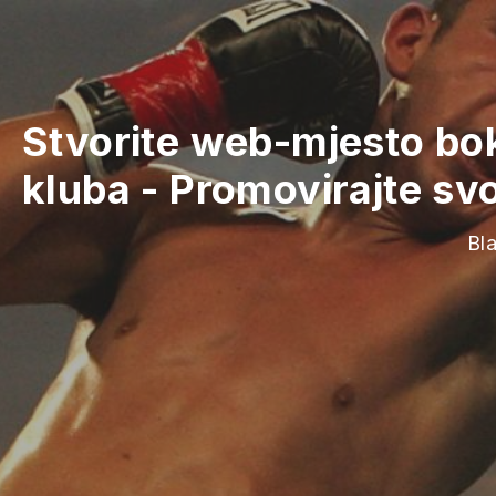
Stvorite web-mjesto bo
kluba
-
Promovirajte svo
Bla