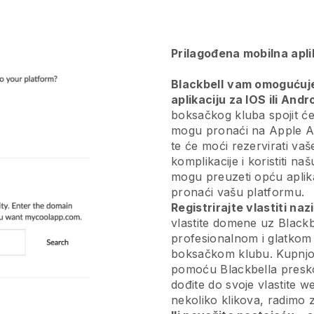
Prilagođena mobilna apli
Blackbell
vam omogućuje 
aplikaciju za IOS ili Andr
boksačkog kluba spojit će 
mogu pronaći na Apple Ap
te će moći rezervirati vaš
komplikacije i koristiti naš
mogu preuzeti opću aplik
pronaći vašu platformu.
Registrirajte vlastiti na
vlastite domene uz
Blackb
profesionalnom i glatkom 
boksačkom klubu.
Kupnjo
pomoću Blackbella preskoč
dođite do svoje vlastite 
nekoliko klikova, radimo 