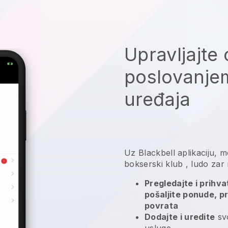
Upravljajte 
poslovanje
uređaja
Uz
Blackbell
aplikaciju,
mo
bokserski klub
, ludo zar
Pregledajte i prihv
pošaljite ponude, pr
povrata
Dodajte i uredite
svo
usluge