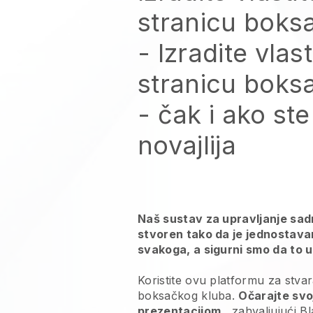
stranicu boks
-
Izradite vlas
stranicu boks
- čak i ako ste
novajlija
Naš sustav za upravljanje sadr
stvoren tako da je jednostava
svakoga, a sigurni smo da to uk
Koristite ovu platformu za stva
boksačkog kluba.
Očarajte svo
prezentacijom
, zahvaljujući
Bl