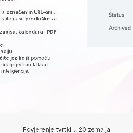
u
s
označenim URL-om
.
ristite naše
predloške
za
zapisa, kalendara i PDF-
ge
.
aciju
čite jezike
ili pomoću
ditelja jednim klikom
nteligencija.
Povjerenje tvrtki u 20 zemalja