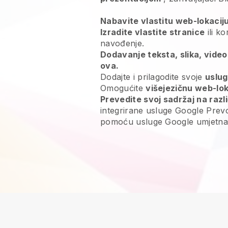
Nabavite vlastitu web-lokacij
Izradite vlastite stranice
ili ko
navođenje.
Dodavanje teksta, slika, video
ova.
Dodajte i prilagodite svoje
uslu
Omogućite
višejezičnu web-lok
Prevedite svoj sadržaj na razli
integrirane usluge Google Prevo
pomoću usluge Google umjetna i