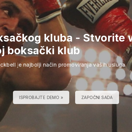
ksačkog kluba
-
Stvorite
j boksački klub
ckbell je najbolji način promoviranja vaših usluga
ISPROBAJTE DEMO »
ZAPOČNI SADA