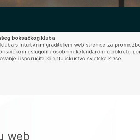
 vašeg boksačkog kluba
kluba s intuitivnim graditeljem web stranica za promidžb
 korisničkom uslugom i osobnim kalendarom u pokretu pom
anje i isporučite klijentu iskustvo svjetske klase.
tu web