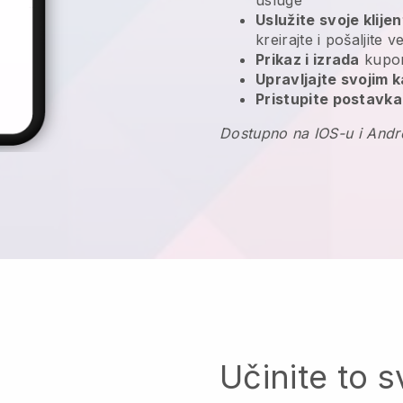
Uslužite svoje klije
kreirajte i pošaljite 
Prikaz i izrada
kupon
Upravljajte svojim 
Pristupite postavka
Dostupno na IOS-u i Andr
Učinite to s