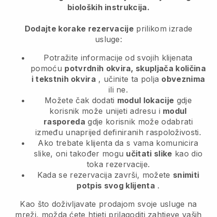
bioloških instrukcija.
Dodajte korake rezervacije
prilikom izrade
usluge:
Potražite informacije od svojih klijenata
pomoću
potvrdnih okvira, skupljača količina
i tekstnih okvira
, učinite ta polja
obveznima
ili ne.
Možete čak dodati
modul lokacije
gdje
korisnik može unijeti adresu i
modul
rasporeda
gdje korisnik može odabrati
između unaprijed definiranih raspoloživosti.
Ako trebate klijenta da s vama komunicira
slike, oni također mogu
učitati slike
kao dio
toka rezervacije.
Kada se rezervacija završi, možete
snimiti
potpis svog klijenta
.
Kao što doživljavate prodajom svoje usluge na
mreži, možda ćete htjeti prilagoditi zahtjeve vaših