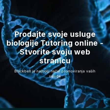
Prodajte svoje usluge
biologije Tutoring online -
Stvorite svoju web
stranicu
Blackbell je najbolji način promoviranja vaših
usluga