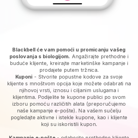
Blackbell će vam pomoći u promicanju vašeg
poslovanja s biologijom.
Angažirajte prethodne i
buduće klijente, kreirajte marketinške kampanje i
prodajete putem tržnica.
Kuponi
- Stvorite popustne kodove za svoje
klijente s mnoštvom opcija koje možete odabrati na
njihovoj vrsti, iznosu i ciljanim uslugama i
klijentima. Podijelite te kupone publici po svom
izboru pomoću različitih alata (preporučujemo
naše kampanje e-pošte). Na vašem sučelju
pogledajte aktivne i istekle kupone, kao i klijente
koji su iskoristili kupon.
Kampanje e-pošte
- odaberite prethodne klijente