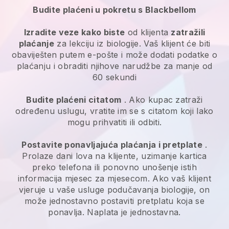
Budite plaćeni u pokretu s Blackbellom
Izradite veze kako biste
od klijenta
zatražili
plaćanje
za lekciju iz biologije. Vaš klijent će biti
obaviješten putem e-pošte i može dodati podatke o
plaćanju i obraditi njihove narudžbe za manje od
60 sekundi
Budite plaćeni citatom
. Ako kupac zatraži
određenu uslugu, vratite im se s citatom koji lako
mogu prihvatiti ili odbiti.
Postavite ponavljajuća plaćanja i pretplate
.
Prolaze dani lova na klijente, uzimanje kartica
preko telefona ili ponovno unošenje istih
informacija mjesec za mjesecom. Ako vaš klijent
vjeruje u vaše usluge podučavanja biologije, on
može jednostavno postaviti pretplatu koja se
ponavlja. Naplata je jednostavna.