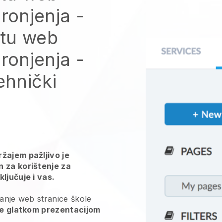
 ronjenja
-
itu web
 ronjenja
-
ehnički
žajem pažljivo je
n za korištenje za
ljučuje i vas.
ranje web stranice škole
te glatkom prezentacijom