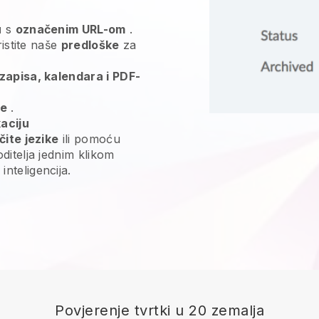
u
s
označenim URL-om
.
ristite naše
predloške
za
zapisa, kalendara i PDF-
ge
.
aciju
čite jezike
ili pomoću
ditelja jednim klikom
nteligencija.
Povjerenje tvrtki u 20 zemalja