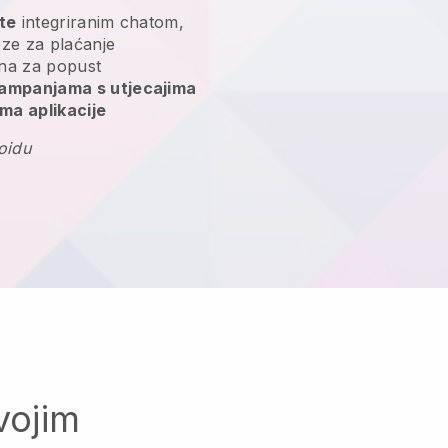
nte
integriranim chatom,
veze za plaćanje
a za popust
kampanjama s utjecajima
ma aplikacije
oidu
vojim