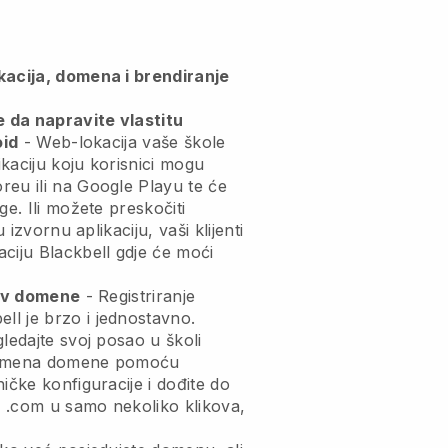
kacija, domena i brendiranje
da napravite vlastitu
oid
-
Web-lokacija vaše škole
ikaciju
koju korisnici mogu
eu ili na Google Playu te će
ge. Ili možete preskočiti
u izvornu aplikaciju, vaši klijenti
aciju
Blackbell
gdje će moći
ziv domene
- Registriranje
ell
je brzo i jednostavno.
ledajte svoj posao u školi
imena domene pomoću
ičke konfiguracije i dođite do
je .com u samo nekoliko klikova,