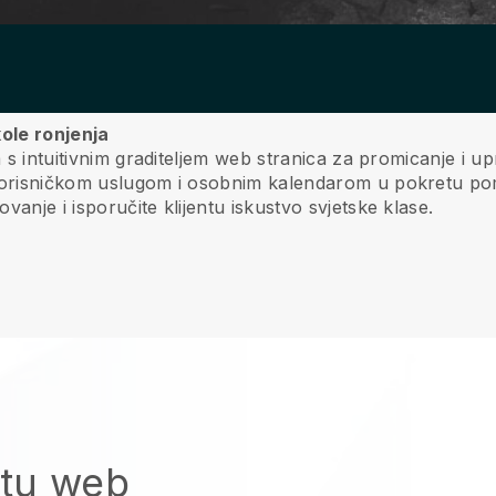
kole ronjenja
a s intuitivnim graditeljem web stranica za promicanje i u
 korisničkom uslugom i osobnim kalendarom u pokretu pom
anje i isporučite klijentu iskustvo svjetske klase.
itu web