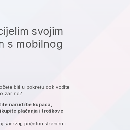
cijelim svojim
m s mobilnog
žete biti u pokretu dok vodite
do zar ne?
atite narudžbe kupaca,
ikupite plaćanja i troškove
j sadržaj, početnu stranicu i