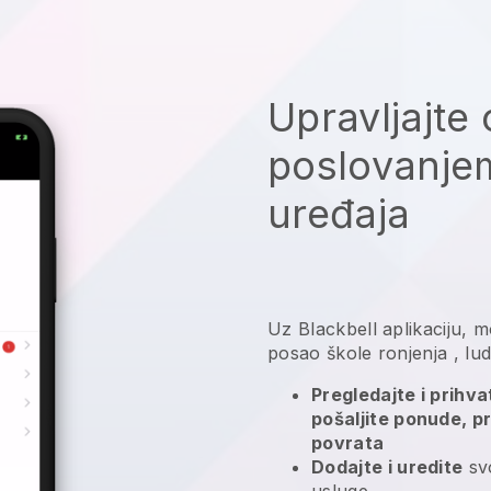
Upravljajte 
poslovanje
uređaja
Uz
Blackbell
aplikaciju,
mo
posao škole ronjenja
, lu
Pregledajte i prihv
pošaljite ponude, pr
povrata
Dodajte i uredite
svo
usluge