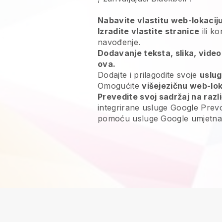
Nabavite vlastitu web-lokacij
Izradite vlastite stranice
ili ko
navođenje.
Dodavanje teksta, slika, video
ova.
Dodajte i prilagodite svoje
uslu
Omogućite
višejezičnu web-lok
Prevedite svoj sadržaj na razli
integrirane usluge Google Prevo
pomoću usluge Google umjetna i