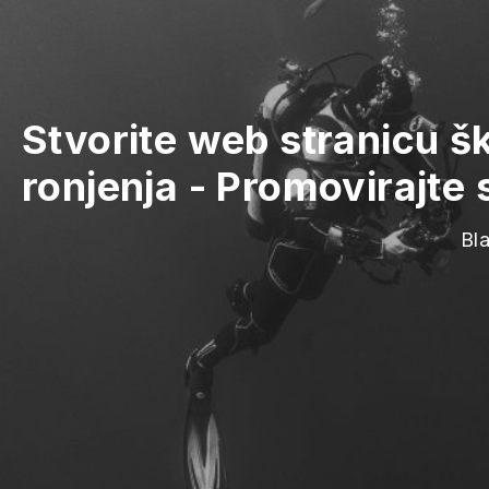
Stvorite web stranicu šk
ronjenja
-
Promovirajte 
Bla