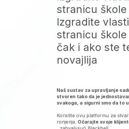
stranicu škole
Izgradite vlast
stranicu škole
čak i ako ste t
novajlija
Naš sustav za upravljanje sadr
stvoren tako da je jednostava
svakoga, a sigurni smo da to uk
Koristite ovu platformu za stva
ronjenja.
Očarajte svoje klijen
, zahvaljujući
Blackbell
.