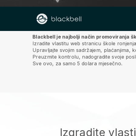
O nama
Blackbell je najbolji način promoviranja š
Izradite vlastitu web stranicu škole ronjenj
Upravljajte svojim sadržajem, plaćanjima,
Preuzmite kontrolu, nadogradite svoje poslov
Sve ovo, za samo 5 dolara mjesečno.
Izgradite vlast