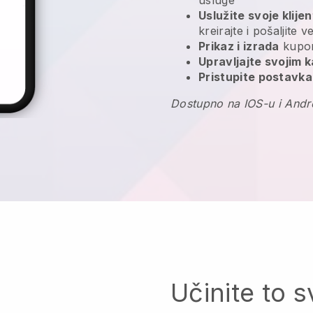
Uslužite svoje klije
kreirajte i pošaljite 
Prikaz i izrada
kupon
Upravljajte svojim 
Pristupite postavka
Dostupno na IOS-u i Andr
Učinite to s