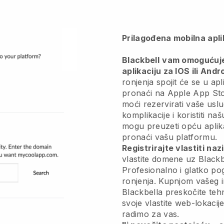
Prilagođena mobilna apli
Blackbell
vam omogućuje 
aplikaciju za IOS ili Andr
ronjenja spojit će se u apl
pronaći na Apple App Stor
moći rezervirati vaše uslu
komplikacije i koristiti naš
mogu preuzeti opću aplik
pronaći vašu platformu.
Registrirajte vlastiti na
vlastite domene uz
Blackb
Profesionalno i glatko pog
ronjenja.
Kupnjom vašeg 
Blackbella preskočite tehn
svoje vlastite web-lokaci
radimo za vas.