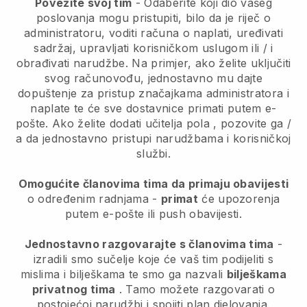
Povežite svoj tim
- Odaberite koji dio vašeg
poslovanja mogu pristupiti, bilo da je riječ o
administratoru, voditi računa o naplati, uređivati
sadržaj, upravljati korisničkom uslugom ili / i
obrađivati narudžbe. Na primjer, ako želite uključiti
svog računovođu, jednostavno mu dajte
dopuštenje za pristup značajkama administratora i
naplate te će sve dostavnice primati putem e-
pošte.
Ako želite dodati učitelja pola
, pozovite ga /
a da jednostavno pristupi narudžbama i korisničkoj
službi.
Omogućite članovima tima da primaju obavijesti
o određenim radnjama -
primat
će upozorenja
putem e-pošte ili push obavijesti.
Jednostavno razgovarajte s članovima tima
-
izradili smo sučelje koje će vaš tim podijeliti s
mislima i bilješkama te smo ga nazvali
bilješkama
privatnog tima
. Tamo možete razgovarati o
postojećoj narudžbi i spojiti plan djelovanja.