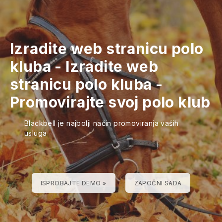
Izradite web stranicu polo
kluba
-
Izradite web
stranicu polo kluba
-
Promovirajte svoj polo klub
Blackbell je najbolji način promoviranja vaših
usluga
ISPROBAJTE DEMO »
ZAPOČNI SADA