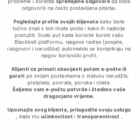
probleme i koristite
spremljene odgovore
da biste
odgovorili na često postavljana pitanja.
Pogledajte profile svojih klijenata
kako biste
točno znali s kim imate posla i kako ih najbolje
poslužiti. Svaki put kada korisnik koristi vašu
Blackbell platformu, njegove radnje (posjete,
razgovori i narudžbe) automatski se kompiliraju na
njegov korisnički profil.
Klijenti će primati obavijesti putem e-pošte ili
gurati
po svojim postavkama o statusu narudžbi,
pretplata, povrata, poruka i citata.
Šaljemo vam e-poštu potvrde i štedimo vaše
dragocjeno vrijeme.
Upoznajte svog klijenta, prilagodite svoju uslugu
, dajte mu
učinkovitost
i
transparentnost
.