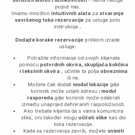
sofisticiranosti i učinkovitosti
- nema nikoga
poput nas.
Imamo mnoštvo
intuitivnih alata
za
stvaranje
savršenog toka rezervacije
za usluge polo
instrukcija
.
Dodajte korake rezervacije
prilikom izrade
usluge:
Potražite informacije od svojih klijenata
pomoću
potvrdnih okvira, skupljača količina
i tekstnih okvira
, učinite ta polja
obveznima
ili ne.
Možete čak dodati
modul lokacije
gdje
korisnik može unijeti adresu i
modul
rasporeda
gdje korisnik može odabrati
između unaprijed definiranih raspoloživosti.
Ako trebate klijenta da s vama komunicira
slike, oni također mogu
učitati slike
kao dio
toka rezervacije.
Kada se rezervacija završi, možete
snimiti