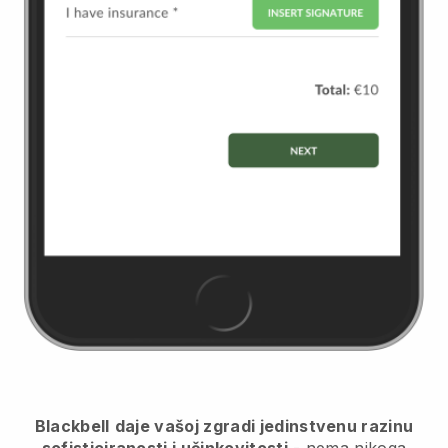
Blackbell
daje vašoj zgradi jedinstvenu razinu