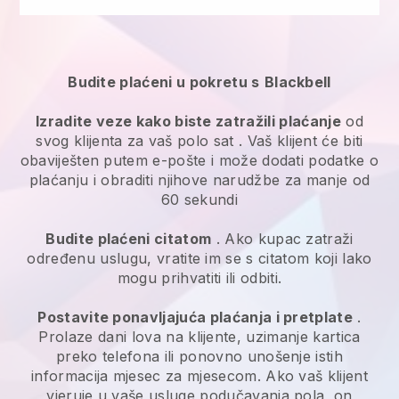
Budite plaćeni u pokretu s
Blackbell
Izradite veze kako biste zatražili plaćanje
od
svog klijenta
za vaš polo sat
. Vaš klijent će biti
obaviješten putem e-pošte i može dodati podatke o
plaćanju i obraditi njihove narudžbe za manje od
60 sekundi
Budite plaćeni citatom
. Ako kupac zatraži
određenu uslugu, vratite im se s citatom koji lako
mogu prihvatiti ili odbiti.
Postavite ponavljajuća plaćanja i pretplate
.
Prolaze dani lova na klijente, uzimanje kartica
preko telefona ili ponovno unošenje istih
informacija mjesec za mjesecom.
Ako vaš klijent
vjeruje u vaše usluge podučavanja pola, on