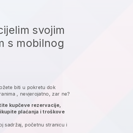
cijelim svojim
m s mobilnog
ožete biti u pokretu dok
oranima
, nevjerojatno, zar ne?
atite kupčeve rezervacije,
ikupite plaćanja i troškove
j sadržaj, početnu stranicu i