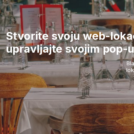
Stvorite svoju web-loka
upravljajte svojim pop-
Bla
lok