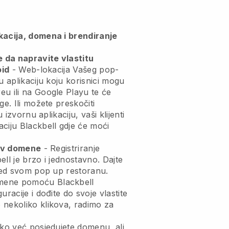
kacija, domena i brendiranje
da napravite vlastitu
oid
-
Web-lokacija Vašeg pop-
u aplikaciju
koju korisnici mogu
u ili na Google Playu te će
ge. Ili možete preskočiti
u izvornu aplikaciju, vaši klijenti
aciju
Blackbell
gdje će moći
ziv domene
- Registriranje
ell je brzo i jednostavno.
Dajte
gled svom pop up restoranu.
omene pomoću
Blackbell
racije i dođite do svoje vlastite
 nekoliko klikova, radimo za
ko već posjedujete domenu, ali