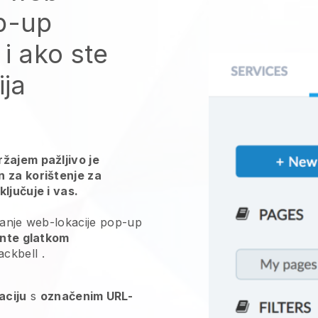
op-up
i ako ste
ija
žajem pažljivo je
n za korištenje za
ljučuje i vas.
ranje web-lokacije pop-up
ente glatkom
ackbell
.
aciju
s
označenim URL-