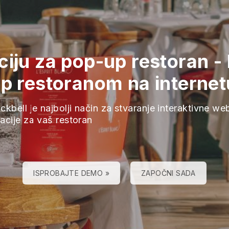
ciju za pop-up restoran
-
up restoranom na internet
ckbell je najbolji način za stvaranje interaktivne we
acije za vaš restoran
ISPROBAJTE DEMO »
ZAPOČNI SADA