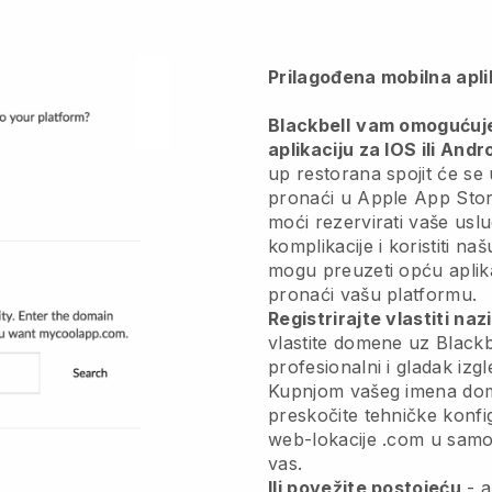
Prilagođena mobilna apli
Blackbell
vam omogućuje 
aplikaciju za IOS ili Andr
up restorana spojit će se 
pronaći u Apple App Store
moći rezervirati vaše uslu
komplikacije i koristiti naš
mogu preuzeti opću aplik
pronaći vašu platformu.
Registrirajte vlastiti na
vlastite domene uz Blackb
profesionalni i gladak iz
Kupnjom vašeg imena d
preskočite tehničke konfigu
web-lokacije .com u samo
vas.
Ili povežite postojeću
- a