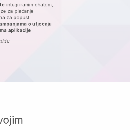
nte
integriranim chatom,
veze za plaćanje
a za popust
kampanjama o utjecaju
ma aplikacije
oidu
vojim