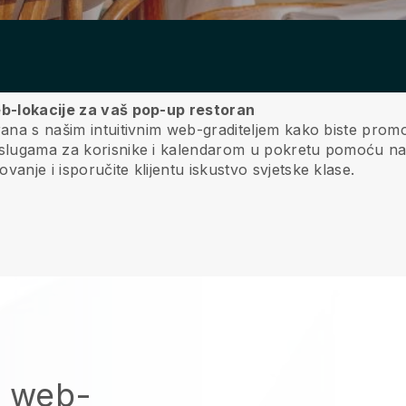
web-lokacije za vaš pop-up restoran
rana s našim intuitivnim web-graditeljem kako biste promo
uslugama za korisnike i kalendarom u pokretu pomoću naš
anje i isporučite klijentu iskustvo svjetske klase.
u web-