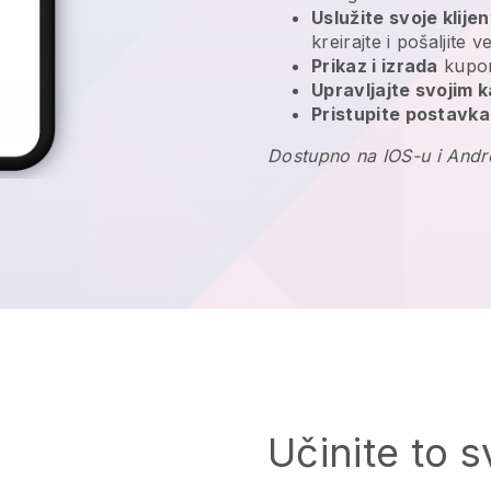
Uslužite svoje klije
kreirajte i pošaljite 
Prikaz i izrada
kupon
Upravljajte svojim 
Pristupite postavka
Dostupno na IOS-u i Andr
Učinite to s