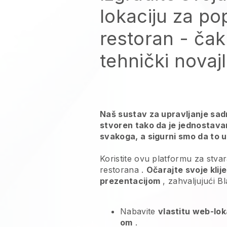
lokaciju za p
restoran
- čak 
tehnički novajl
Naš sustav za upravljanje sadr
stvoren tako da je jednostava
svakoga, a sigurni smo da to uk
Koristite ovu platformu za stva
restorana
.
Očarajte svoje klij
prezentacijom
, zahvaljujući
Bl
Nabavite
vlastitu web-lok
om
.