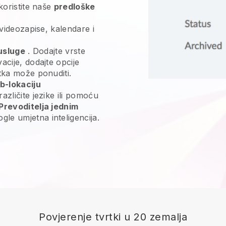
 koristite naše
predloške
 videozapise, kalendare i
usluge
. Dodajte vrste
acije, dodajte opcije
rtka može ponuditi.
b-lokaciju
azličite jezike ili pomoću
Prevoditelja jednim
e umjetna inteligencija.
Povjerenje tvrtki u 20 zemalja