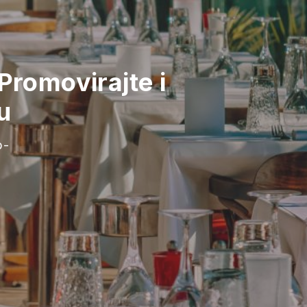
Promovirajte i
u
b-