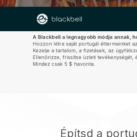
Rólunk
A Blackbell a legnagyobb módja annak, h
Hozzon létre saját portugál éttermeinket a
Kezelje a tartalom, a fizetések, az ügyféls
Ellenőrizze, frissítse üzleti tevékenységét
Mindez csak 5 $ havonta.
Építsd a portu