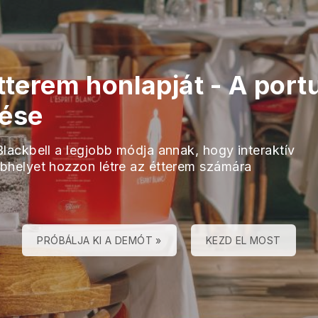
étterem honlapját
-
A port
lése
Blackbell a legjobb módja annak, hogy interaktív
bhelyet hozzon létre az étterem számára
PRÓBÁLJA KI A DEMÓT »
KEZD EL MOST