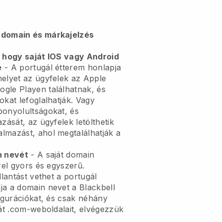
 domain és márkajelzés
, hogy saját IOS vagy Android
e
-
A portugál étterem honlapja
elyet az ügyfelek az Apple
gle Playen találhatnak, és
okat lefoglalhatják. Vagy
bonyolultságokat, és
zását, az ügyfelek letölthetik
almazást, ahol megtalálhatják a
n nevét
- A saját domain
rel gyors és egyszerű.
llantást vethet a portugál
ja a domain nevet a
Blackbell
figurációkat, és csak néhány
ját .com-weboldalait, elvégezzük