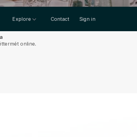
Explore
Contact
Sign in
ra
ttermét online.