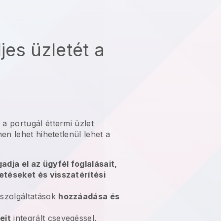
ljes üzletét a
l
a portugál éttermi üzlet
nen lehet
hihetetlenül lehet a
dja el az ügyfél foglalásait,
zetéseket és visszatérítési
 szolgáltatások
hozzáadása és
eit
integrált csevegéssel,