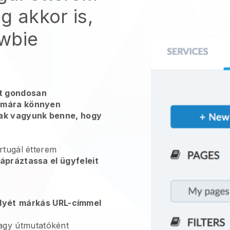
g akkor is,
wbie
t gondosan
zámára könnyen
sak vagyunk benne, hogy
rtugál étterem
ápráztassa el ügyfeleit
lyét
márkás URL-címmel
gy útmutatóként