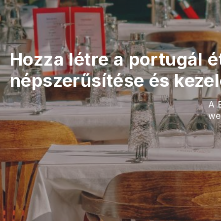
Hozza létre a portugál 
népszerűsítése és keze
A 
we