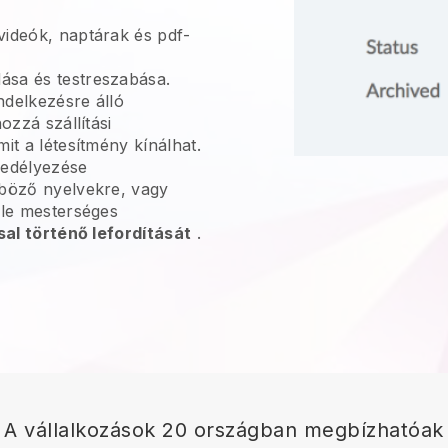
videók, naptárak és pdf-
sa és testreszabása.
ndelkezésre álló
ozzá szállítási
it a létesítmény kínálhat.
edélyezése
nböző nyelvekre, vagy
gle mesterséges
sal történő lefordítását
.
A vállalkozások 20 országban megbízhatóak