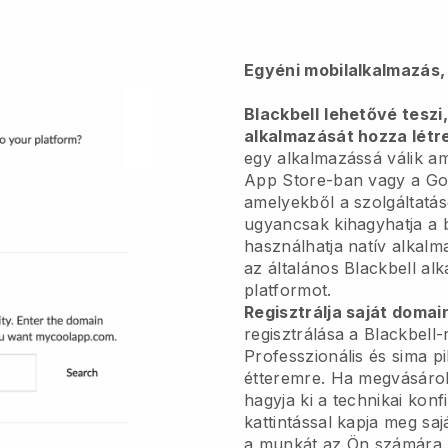
Egyéni mobilalkalmazás,
Blackbell
lehetővé teszi
alkalmazását hozza létr
egy alkalmazássá válik
am
App Store-ban vagy a Goo
amelyekből a szolgáltatás
ugyancsak kihagyhatja a 
használhatja natív alkalma
az általános
Blackbell
alk
platformot.
Regisztrálja saját domai
regisztrálása a Blackbell-
Professzionális és sima pi
étteremre.
Ha megvásárol
hagyja ki a technikai kon
kattintással kapja meg sa
a munkát az Ön számára.