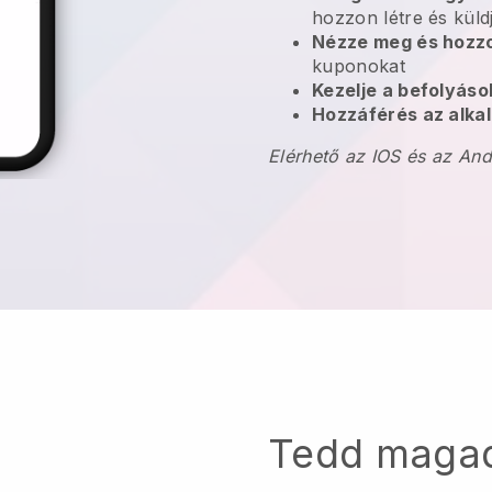
hozzon létre és küld
Nézze meg és hozzo
kuponokat
Kezelje a befolyás
Hozzáférés az alkal
Elérhető az IOS és az An
Tedd maga