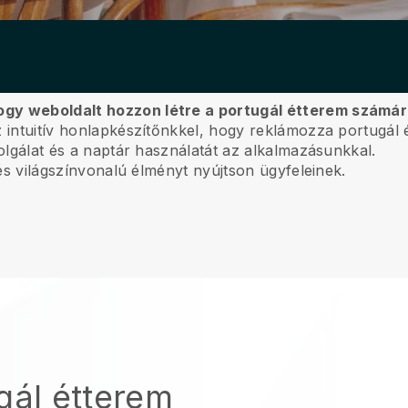
ogy weboldalt hozzon létre a portugál étterem számá
z intuitív honlapkészítőnkkel, hogy reklámozza portugál é
zolgálat és a naptár használatát az alkalmazásunkkal.
, és világszínvonalú élményt nyújtson ügyfeleinek.
gál étterem