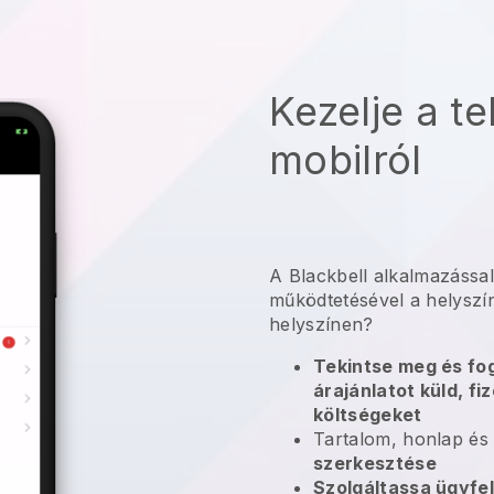
Kezelje a te
mobilról
A
Blackbell
alkalmazássa
működtetésével a helyszí
helyszínen?
Tekintse meg és foga
árajánlatot küld, fi
költségeket
Tartalom, honlap és
szerkesztése
Szolgáltassa ügyfel