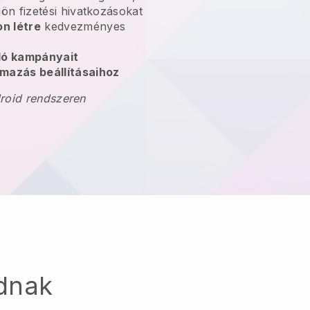
jön fizetési hivatkozásokat
n létre
kedvezményes
oló kampányait
mazás beállításaihoz
droid rendszeren
dnak