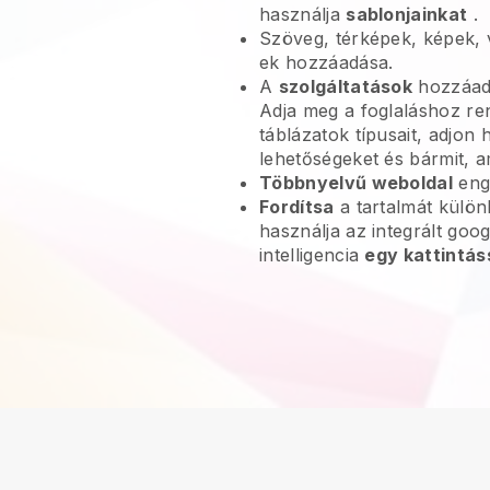
használja
sablonjainkat
.
Szöveg, térképek, képek, 
ek hozzáadása.
A
szolgáltatások
hozzáadá
Adja meg a foglaláshoz re
táblázatok típusait, adjon h
lehetőségeket és bármit, am
Többnyelvű weboldal
eng
Fordítsa
a tartalmát külö
használja az integrált goo
intelligencia
egy kattintás