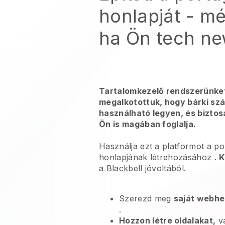
honlapját
- mé
ha Ön tech ne
Tartalomkezelő rendszerünke
megalkotottuk, hogy bárki s
használható legyen, és bizto
Ön is magában foglalja.
Használja ezt a platformot a po
honlapjának létrehozásához
.
K
a
Blackbell
jóvoltából.
Szerezd meg
saját webhe
.
Hozzon létre oldalakat,
va