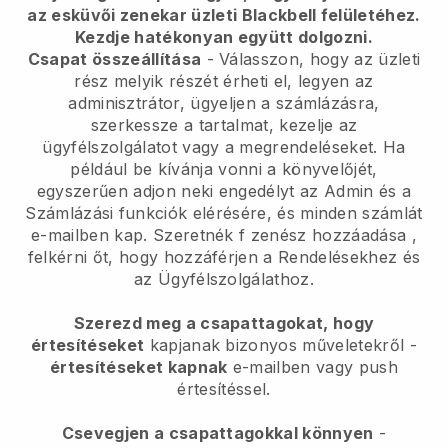
az esküvői zenekar üzleti Blackbell felületéhez.
Kezdje hatékonyan együtt dolgozni.
Csapat összeállítása
- Válasszon, hogy az üzleti
rész melyik részét érheti el, legyen az
adminisztrátor, ügyeljen a számlázásra,
szerkessze a tartalmat, kezelje az
ügyfélszolgálatot vagy a megrendeléseket. Ha
például be kívánja vonni a könyvelőjét,
egyszerűen adjon neki engedélyt az Admin és a
Számlázási funkciók elérésére, és minden számlát
e-mailben kap. Szeretnék
f zenész hozzáadása
,
felkérni őt, hogy hozzáférjen a Rendelésekhez és
az Ügyfélszolgálathoz.
Szerezd meg a csapattagokat, hogy
értesítéseket
kapjanak bizonyos műveletekről -
értesítéseket kapnak
e-mailben vagy push
értesítéssel.
Csevegjen a csapattagokkal könnyen
-