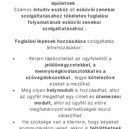
épületnek
.
Számos
intuitív eszköz
áll
esküvői zenekar
szolgáltatásához
tökéletes foglalási
folyamatának
esküvői zenekar
szolgáltatásához
.
Foglalási lépések hozzáadása
szolgáltatás
létrehozásakor:
Kérjen tájékoztatást az ügyfelektől a
jelölőnégyzetekkel, a
mennyiségkiválasztókkal és a
szövegdobozokkal
, tegye
kötelezővé
ezeket a mezőket.
Még olyan
helymodult
is hozzáadhat, ahol
az ügyfél megadhat egy címet és
ütemezési
modult,
ahol az ügyfél az előre
meghatározott elérhetőségek közül
választhat.
Ha szüksége van a kliensre, hogy képeket
kommunikáljon veled, akkor is
feltölthetnek