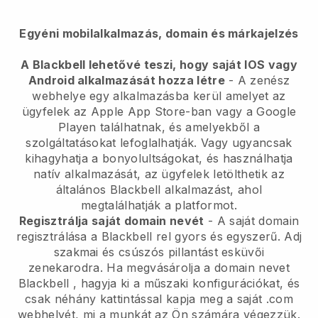
Egyéni mobilalkalmazás, domain és márkajelzés
A Blackbell lehetővé teszi, hogy saját IOS vagy
Android alkalmazását hozza létre
-
A zenész
webhelye egy alkalmazásba kerül
amelyet az
ügyfelek az Apple App Store-ban vagy a Google
Playen találhatnak, és amelyekből a
szolgáltatásokat lefoglalhatják. Vagy ugyancsak
kihagyhatja a bonyolultságokat, és használhatja
natív alkalmazását, az ügyfelek letölthetik az
általános
Blackbell
alkalmazást, ahol
megtalálhatják a platformot.
Regisztrálja saját domain nevét
- A saját domain
regisztrálása a
Blackbell
rel gyors és egyszerű.
Adj
szakmai és csúszós pillantást esküvői
zenekarodra.
Ha megvásárolja a domain nevet
Blackbell
, hagyja ki a műszaki konfigurációkat, és
csak néhány kattintással kapja meg a saját .com
webhelyét, mi a munkát az Ön számára végezzük.