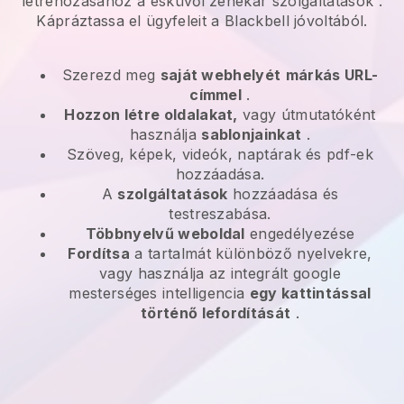
létrehozásához a
esküvői zenekar szolgáltatások
.
Kápráztassa el ügyfeleit a
Blackbell
jóvoltából.
Szerezd meg
saját webhelyét
márkás URL-
címmel
.
Hozzon létre oldalakat,
vagy útmutatóként
használja
sablonjainkat
.
Szöveg, képek, videók, naptárak és pdf-ek
hozzáadása.
A
szolgáltatások
hozzáadása és
testreszabása.
Többnyelvű weboldal
engedélyezése
Fordítsa
a tartalmát különböző nyelvekre,
vagy használja az integrált google
mesterséges intelligencia
egy kattintással
történő lefordítását
.