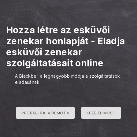
Hozza létre az esküvői
zenekar honlapját
-
Eladja
esküvői zenekar
szolgáltatásait online
A Blackbell a legnagyobb módja a szolgáltatások
eladásának
PRÓBÁLJA KI A DEMÓT »
KEZD EL MOST