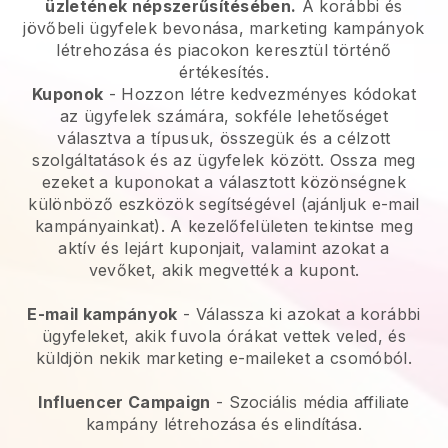
üzletének népszerűsítésében.
A korábbi és
jövőbeli ügyfelek bevonása, marketing kampányok
létrehozása és piacokon keresztül történő
értékesítés.
Kuponok
- Hozzon létre kedvezményes kódokat
az ügyfelek számára, sokféle lehetőséget
választva a típusuk, összegük és a célzott
szolgáltatások és az ügyfelek között. Ossza meg
ezeket a kuponokat a választott közönségnek
különböző eszközök segítségével (ajánljuk e-mail
kampányainkat). A kezelőfelületen tekintse meg
aktív és lejárt kuponjait, valamint azokat a
vevőket, akik megvették a kupont.
E-mail kampányok
- Válassza ki azokat a korábbi
ügyfeleket, akik fuvola órákat vettek veled, és
küldjön nekik marketing e-maileket a csomóból.
Influencer Campaign
- Szociális média affiliate
kampány létrehozása és elindítása.