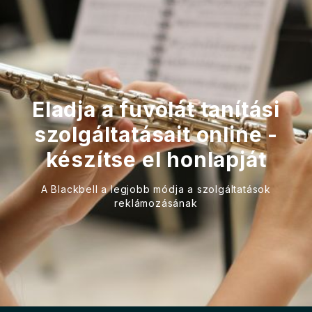
Eladja a fuvolát tanítási
szolgáltatásait online -
készítse el honlapját
A Blackbell a legjobb módja a szolgáltatások
reklámozásának