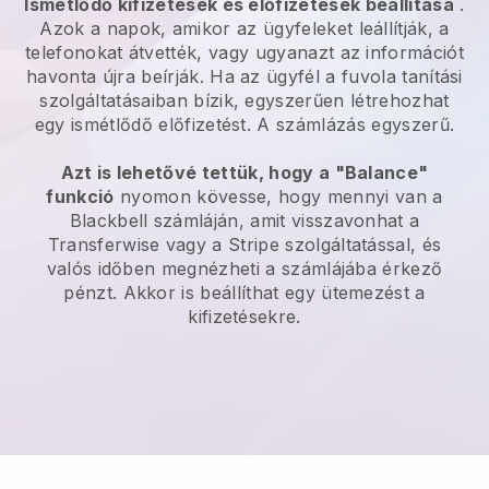
Ismétlődő kifizetések és előfizetések beállítása
.
Azok a napok, amikor az ügyfeleket leállítják, a
telefonokat átvették, vagy ugyanazt az információt
havonta újra beírják. Ha az ügyfél a fuvola tanítási
szolgáltatásaiban bízik, egyszerűen létrehozhat
egy ismétlődő előfizetést. A számlázás egyszerű.
Azt is lehetővé tettük, hogy a "Balance"
funkció
nyomon kövesse, hogy mennyi van a
Blackbell számláján, amit visszavonhat a
Transferwise vagy a Stripe szolgáltatással, és
valós időben megnézheti a számlájába érkező
pénzt. Akkor is beállíthat egy ütemezést a
kifizetésekre.