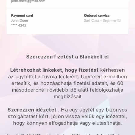
Szerezzen fizetést a Blackbell-el
Létrehozhat linkeket, hogy fizetést
kérhessen
az ügyféltől a fuvola leckéért. Ügyfeleit e-mailben
értesítik, és hozzáadhatja fizetési adatait, és 60
másodpercnél rövidebb idő alatt feldolgozhatja
megbízásait
Szerezzen idézetet
. Ha egy ügyfél egy bizonyos
szolgáltatást kért, jöjjön vissza velük egy idézettel,
hogy könnyen elfogadhatja vagy elutasíthatja.