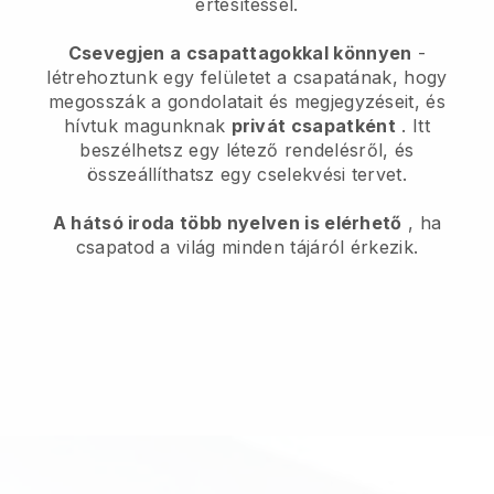
értesítéssel.
Csevegjen a csapattagokkal könnyen
-
létrehoztunk egy felületet a csapatának, hogy
megosszák a gondolatait és megjegyzéseit, és
hívtuk magunknak
privát csapatként
. Itt
beszélhetsz egy létező rendelésről, és
összeállíthatsz egy cselekvési tervet.
A hátsó iroda több nyelven is elérhető
, ha
csapatod a világ minden tájáról érkezik.