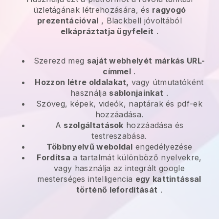
üzletágának létrehozására, és
ragyogó
prezentációval
, Blackbell jóvoltából
elkápráztatja ügyfeleit
.
Szerezd meg
saját webhelyét
márkás URL-
címmel
.
Hozzon létre oldalakat,
vagy útmutatóként
használja
sablonjainkat
.
Szöveg, képek, videók, naptárak és pdf-ek
hozzáadása.
A
szolgáltatások
hozzáadása és
testreszabása.
Többnyelvű weboldal
engedélyezése
Fordítsa
a tartalmát különböző nyelvekre,
vagy használja az integrált google
mesterséges intelligencia
egy kattintással
történő lefordítását
.