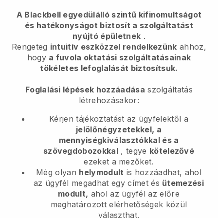
A Blackbell egyedülálló szintű kifinomultságot
és hatékonyságot biztosít a szolgáltatást
nyújtó épületnek
.
Rengeteg
intuitív eszközzel rendelkezünk
ahhoz,
hogy
a fuvola oktatási szolgáltatásainak
tökéletes lefoglalását biztosítsuk.
Foglalási lépések hozzáadása
szolgáltatás
létrehozásakor:
Kérjen tájékoztatást az ügyfelektől a
jelölőnégyzetekkel, a
mennyiségkiválasztókkal és a
szövegdobozokkal
, tegye
kötelezővé
ezeket a mezőket.
Még olyan
helymodult
is hozzáadhat, ahol
az ügyfél megadhat egy címet és
ütemezési
modult,
ahol az ügyfél az előre
meghatározott elérhetőségek közül
választhat.