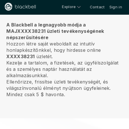
Explore
Contact
Sign in
Rólunk
A Blackbell a legnagyobb módja a
MAJXXXX38231 üzleti tevékenységének
népszerűsítésére
Hozzon létre saját weboldalt az intuitív
honlapkészítőnkkel, hogy hirdesse online
XXXX38231
üzletét.
Kezelje a tartalom, a fizetések, az ügyfélszolgálat
és a személyes naptár használatát az
alkalmazásunkkal.
Ellenőrizze, frissítse üzleti tevékenységét, és
világszínvonalú élményt nyújtson ügyfeleinek.
Mindez csak 5 $ havonta.