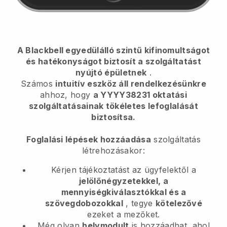
A Blackbell egyedülálló szintű kifinomultságot
és hatékonyságot biztosít a szolgáltatást
nyújtó épületnek
.
Számos
intuitív eszköz áll rendelkezésünkre
ahhoz, hogy
a YYYY38231 oktatási
szolgáltatásainak tökéletes lefoglalását
biztosítsa.
Foglalási lépések hozzáadása
szolgáltatás
létrehozásakor:
Kérjen tájékoztatást az ügyfelektől a
jelölőnégyzetekkel, a
mennyiségkiválasztókkal és a
szövegdobozokkal
, tegye
kötelezővé
ezeket a mezőket.
Még olyan
helymodult
is hozzáadhat, ahol