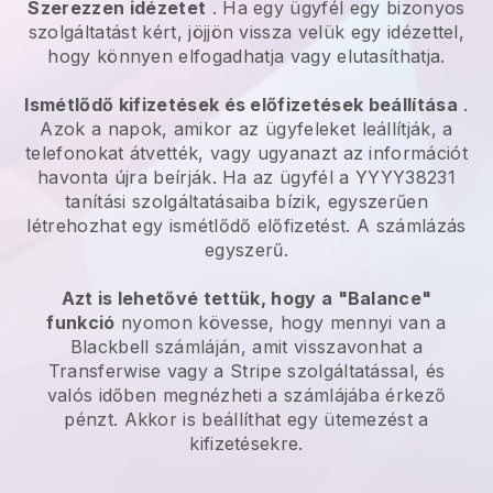
Szerezzen idézetet
. Ha egy ügyfél egy bizonyos
szolgáltatást kért, jöjjön vissza velük egy idézettel,
hogy könnyen elfogadhatja vagy elutasíthatja.
Ismétlődő kifizetések és előfizetések beállítása
.
Azok a napok, amikor az ügyfeleket leállítják, a
telefonokat átvették, vagy ugyanazt az információt
havonta újra beírják. Ha az ügyfél a YYYY38231
tanítási szolgáltatásaiba bízik, egyszerűen
létrehozhat egy ismétlődő előfizetést. A számlázás
egyszerű.
Azt is lehetővé tettük, hogy a "Balance"
funkció
nyomon kövesse, hogy mennyi van a
Blackbell számláján, amit visszavonhat a
Transferwise vagy a Stripe szolgáltatással, és
valós időben megnézheti a számlájába érkező
pénzt. Akkor is beállíthat egy ütemezést a
kifizetésekre.