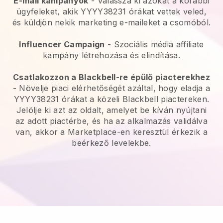
E-mail kampányok
- Válassza ki azokat a korábbi
ügyfeleket, akik YYYY38231 órákat vettek veled,
és küldjön nekik marketing e-maileket a csomóból.
Influencer Campaign
- Szociális média affiliate
kampány létrehozása és elindítása.
Csatlakozzon a Blackbell-re épülő piacterekhez
- Növelje piaci elérhetőségét azáltal, hogy eladja a
YYYY38231 órákat a közeli Blackbell piactereken.
Jelölje ki azt az oldalt, amelyet be kíván nyújtani
az adott piactérbe, és ha az alkalmazás validálva
van, akkor a Marketplace-en keresztül érkezik a
beérkező levelekbe.