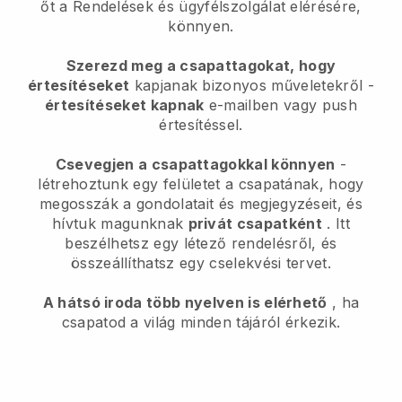
őt a Rendelések és ügyfélszolgálat elérésére,
könnyen.
Szerezd meg a csapattagokat, hogy
értesítéseket
kapjanak bizonyos műveletekről -
értesítéseket kapnak
e-mailben vagy push
értesítéssel.
Csevegjen a csapattagokkal könnyen
-
létrehoztunk egy felületet a csapatának, hogy
megosszák a gondolatait és megjegyzéseit, és
hívtuk magunknak
privát csapatként
. Itt
beszélhetsz egy létező rendelésről, és
összeállíthatsz egy cselekvési tervet.
A hátsó iroda több nyelven is elérhető
, ha
csapatod a világ minden tájáról érkezik.