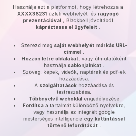
Használja ezt a platformot, hogy létrehozza a
XXXX38231
üzleti webhelyét, és
ragyogó
prezentációval
, Blackbell jóvoltából
kápráztassa el ügyfeleit
.
Szerezd meg
saját webhelyét
márkás URL-
címmel
.
Hozzon létre oldalakat,
vagy útmutatóként
használja
sablonjainkat
.
Szöveg, képek, videók, naptárak és pdf-ek
hozzáadása.
A
szolgáltatások
hozzáadása és
testreszabása.
Többnyelvű weboldal
engedélyezése
Fordítsa
a tartalmát különböző nyelvekre,
vagy használja az integrált google
mesterséges intelligencia
egy kattintással
történő lefordítását
.