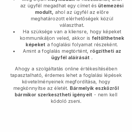
az ügyfél megadhat egy címet és
ütemezési
modult,
ahol az ügyfél az előre
meghatározott elérhetőségek közül
választhat.
Ha szüksége van a kliensre, hogy képeket
kommunikáljon veled, akkor is
feltölthetnek
képeket
a foglalási folyamat részeként.
Amint a foglalás megtörtént,
rögzítheti az
ügyfél aláírását
.
Ahogy a szolgáltatás online értékesítésében
tapasztalható, érdemes lehet a foglalási lépések
követelményeinek megfordítása, hogy
megkönnyítse az életét.
Bármelyik eszközről
bármikor szerkesztheti igényeit
- nem kell
kódoló zseni.