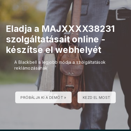
Eladja a MAJXXXX38231
szolgáltatásait online -
készítse el webhelyét
A Blackbell a legjobb módja a szolgáltatások
reklámozásának
PRÓBÁLJA KI A DEMÓT »
KEZD EL MOST