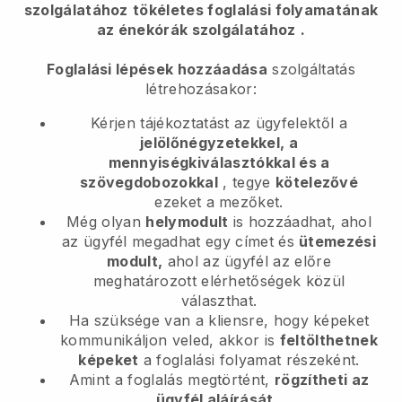
szolgálatához
tökéletes foglalási folyamatának
az énekórák szolgálatához
.
Foglalási lépések hozzáadása
szolgáltatás
létrehozásakor:
Kérjen tájékoztatást az ügyfelektől a
jelölőnégyzetekkel, a
mennyiségkiválasztókkal és a
szövegdobozokkal
, tegye
kötelezővé
ezeket a mezőket.
Még olyan
helymodult
is hozzáadhat, ahol
az ügyfél megadhat egy címet és
ütemezési
modult,
ahol az ügyfél az előre
meghatározott elérhetőségek közül
választhat.
Ha szüksége van a kliensre, hogy képeket
kommunikáljon veled, akkor is
feltölthetnek
képeket
a foglalási folyamat részeként.
Amint a foglalás megtörtént,
rögzítheti az
ügyfél aláírását
.