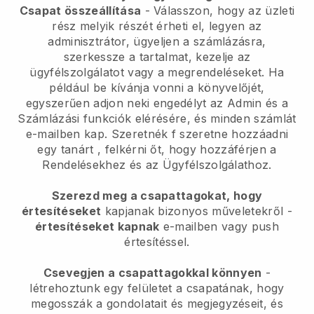
Csapat összeállítása
- Válasszon, hogy az üzleti
rész melyik részét érheti el, legyen az
adminisztrátor, ügyeljen a számlázásra,
szerkessze a tartalmat, kezelje az
ügyfélszolgálatot vagy a megrendeléseket. Ha
például be kívánja vonni a könyvelőjét,
egyszerűen adjon neki engedélyt az Admin és a
Számlázási funkciók elérésére, és minden számlát
e-mailben kap. Szeretnék
f szeretne hozzáadni
egy tanárt
, felkérni őt, hogy hozzáférjen a
Rendelésekhez és az Ügyfélszolgálathoz.
Szerezd meg a csapattagokat, hogy
értesítéseket
kapjanak bizonyos műveletekről -
értesítéseket kapnak
e-mailben vagy push
értesítéssel.
Csevegjen a csapattagokkal könnyen
-
létrehoztunk egy felületet a csapatának, hogy
megosszák a gondolatait és megjegyzéseit, és