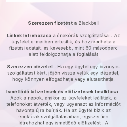
Szerezzen fizetést a
Blackbell
Linkek létrehozása
a
énekórák szolgáltatásai
. Az
ügyfelet e-mailben értesítik, és hozzáadhatja a
fizetési adatait, és kevesebb, mint 60 másodperc
alatt feldolgozhatja a foglalását
Szerezzen idézetet
. Ha egy ügyfél egy bizonyos
szolgáltatást kért, jöjjön vissza velük egy idézettel,
hogy könnyen elfogadhatja vagy elutasíthatja.
Ismétlődő kifizetések és előfizetések beállítása
.
Azok a napok, amikor az ügyfeleket leállítják, a
telefonokat átvették, vagy ugyanazt az információt
havonta újra beírják.
Ha az ügyfél bízik az
énekórák szolgáltatásaiban, egyszerűen
létrehozhat egy ismétlődő előfizetést
. A