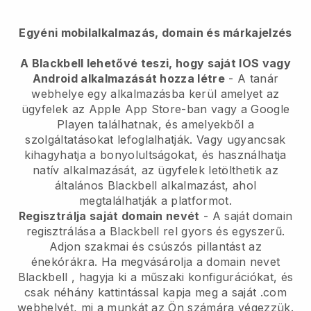
Egyéni mobilalkalmazás, domain és márkajelzés
A Blackbell lehetővé teszi, hogy saját IOS vagy
Android alkalmazását hozza létre
-
A tanár
webhelye egy alkalmazásba kerül
amelyet az
ügyfelek az Apple App Store-ban vagy a Google
Playen találhatnak, és amelyekből a
szolgáltatásokat lefoglalhatják. Vagy ugyancsak
kihagyhatja a bonyolultságokat, és használhatja
natív alkalmazását, az ügyfelek letölthetik az
általános
Blackbell
alkalmazást, ahol
megtalálhatják a platformot.
Regisztrálja saját domain nevét
- A saját domain
regisztrálása a
Blackbell
rel gyors és egyszerű.
Adjon szakmai és csúszós pillantást az
énekórákra.
Ha megvásárolja a domain nevet
Blackbell
, hagyja ki a műszaki konfigurációkat, és
csak néhány kattintással kapja meg a saját .com
webhelyét, mi a munkát az Ön számára végezzük.