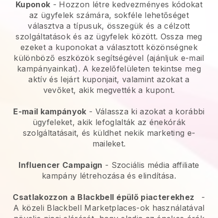
Kuponok
- Hozzon létre kedvezményes kódokat
az ügyfelek számára, sokféle lehetőséget
választva a típusuk, összegük és a célzott
szolgáltatások és az ügyfelek között. Ossza meg
ezeket a kuponokat a választott közönségnek
különböző eszközök segítségével (ajánljuk e-mail
kampányainkat). A kezelőfelületen tekintse meg
aktív és lejárt kuponjait, valamint azokat a
vevőket, akik megvették a kupont.
E-mail kampányok
-
Válassza ki azokat a korábbi
ügyfeleket, akik lefoglalták az énekórák
szolgáltatásait, és küldhet nekik marketing e-
maileket.
Influencer Campaign
- Szociális média affiliate
kampány létrehozása és elindítása.
Csatlakozzon a
Blackbell
épülő piacterekhez
-
A közeli Blackbell Marketplaces-ok használatával