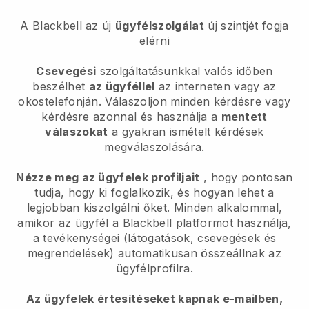
A Blackbell az új
ügyfélszolgálat
új szintjét fogja
elérni
Csevegési
szolgáltatásunkkal valós időben
beszélhet
az ügyféllel
az interneten vagy az
okostelefonján. Válaszoljon minden kérdésre vagy
kérdésre azonnal és használja a
mentett
válaszokat
a gyakran ismételt kérdések
megválaszolására.
Nézze meg az ügyfelek profiljait
, hogy pontosan
tudja, hogy ki foglalkozik, és hogyan lehet a
legjobban kiszolgálni őket. Minden alkalommal,
amikor az ügyfél a
Blackbell
platformot használja,
a tevékenységei (látogatások, csevegések és
megrendelések) automatikusan összeállnak az
ügyfélprofilra.
Az ügyfelek értesítéseket kapnak e-mailben,