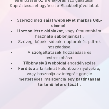
létrehozásához a
énekórák szolgáltatásai
.
Kápráztassa el ügyfeleit a
Blackbell
jóvoltából.
Szerezd meg
saját webhelyét
márkás URL-
címmel
.
Hozzon létre oldalakat,
vagy útmutatóként
használja
sablonjainkat
.
Szöveg, képek, videók, naptárak és pdf-ek
hozzáadása.
A
szolgáltatások
hozzáadása és
testreszabása.
Többnyelvű weboldal
engedélyezése
Fordítsa
a tartalmát különböző nyelvekre,
vagy használja az integrált google
mesterséges intelligencia
egy kattintással
történő lefordítását
.