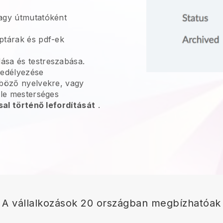
gy útmutatóként
ptárak és pdf-ek
sa és testreszabása.
edélyezése
nböző nyelvekre, vagy
gle mesterséges
sal történő lefordítását
.
A vállalkozások 20 országban megbízhatóak