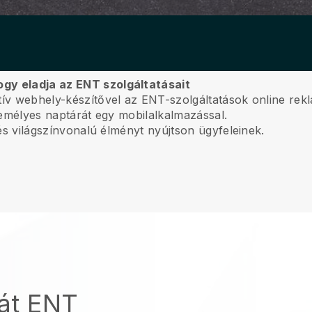
ogy eladja az ENT szolgáltatásait
itív webhely-készítővel az ENT-szolgáltatások online r
személyes naptárát egy mobilalkalmazással.
, és világszínvonalú élményt nyújtson ügyfeleinek.
ját ENT