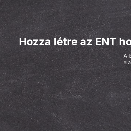
Hozza létre az ENT ho
A 
el