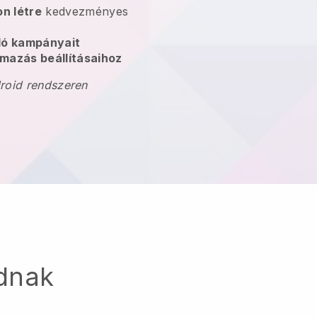
n létre
kedvezményes
oló kampányait
mazás beállításaihoz
droid rendszeren
dnak