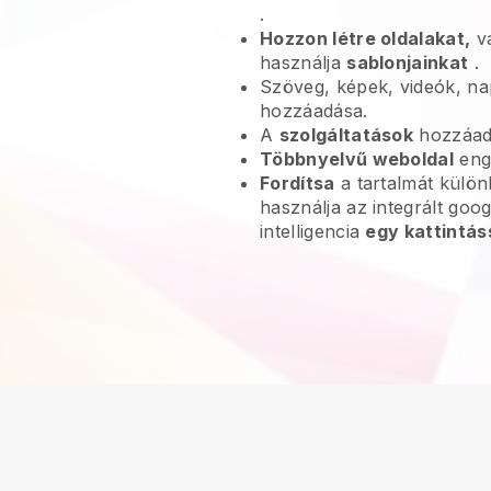
.
Hozzon létre oldalakat,
va
használja
sablonjainkat
.
Szöveg, képek, videók, na
hozzáadása.
A
szolgáltatások
hozzáadá
Többnyelvű weboldal
eng
Fordítsa
a tartalmát külö
használja az integrált goo
intelligencia
egy kattintás