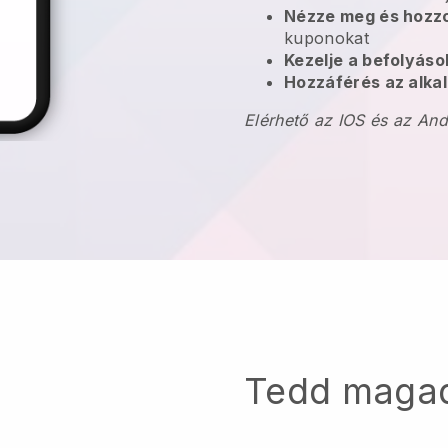
Nézze meg és hozzo
kuponokat
Kezelje a befolyás
Hozzáférés az alkal
Elérhető az IOS és az An
Tedd maga