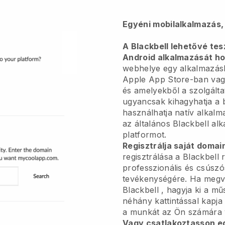
Egyéni mobilalkalmazás,
A Blackbell lehetővé tes
Android alkalmazását ho
webhelye egy alkalmazás
Apple App Store-ban vagy
és amelyekből a szolgálta
ugyancsak kihagyhatja a 
használhatja natív alkalma
az általános
Blackbell
alk
platformot.
Regisztrálja saját domai
regisztrálása a
Blackbell
r
professzionális és csúszós
tevékenységére.
Ha megvá
Blackbell
, hagyja ki a mű
néhány kattintással kapja
a munkát az Ön számára 
Vagy csatlakoztasson e