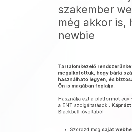
szakember we
még akkor is,
newbie
Tartalomkezelő rendszerünke
megalkotottuk, hogy bárki s
használható legyen, és bizto
Ön is magában foglalja.
Használja ezt a platformot egy
a
ENT szolgáltatások
.
Káprázta
Blackbell
jóvoltából.
Szerezd meg
saját webhe