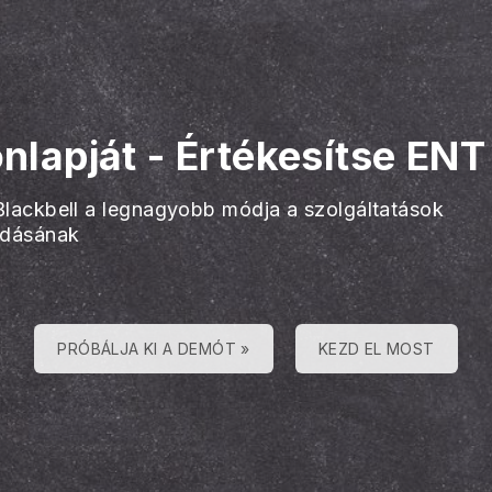
nlapját
-
Értékesítse ENT 
Blackbell a legnagyobb módja a szolgáltatások
adásának
PRÓBÁLJA KI A DEMÓT »
KEZD EL MOST