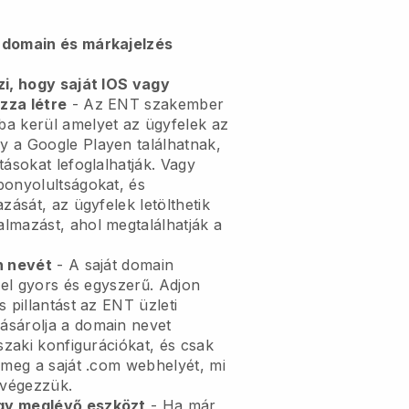
 domain és márkajelzés
zi, hogy saját IOS vagy
zza létre
-
Az ENT szakember
ba kerül
amelyet az ügyfelek az
 a Google Playen találhatnak,
tásokat lefoglalhatják. Vagy
bonyolultságokat, és
zását, az ügyfelek letölthetik
almazást, ahol megtalálhatják a
n nevét
- A saját domain
el gyors és egyszerű.
Adjon
 pillantást az ENT üzleti
sárolja a domain nevet
szaki konfigurációkat, és csak
 meg a saját .com webhelyét, mi
végezzük.
gy meglévő eszközt
- Ha már