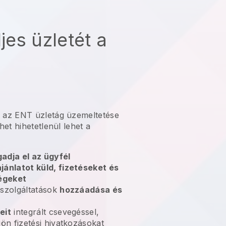
ljes üzletét a
l
az ENT üzletág üzemeltetése
het
hihetetlenül lehet a
adja el az ügyfél
jánlatot küld, fizetéseket és
ségeket
 szolgáltatások
hozzáadása és
eit
integrált csevegéssel,
jön fizetési hivatkozásokat