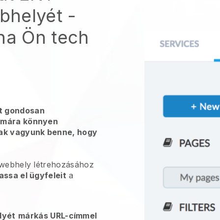
bhelyét
-
 ha Ön tech
t gondosan
zámára könnyen
sak vagyunk benne, hogy
 webhely létrehozásához
ssa el ügyfeleit
a
lyét
márkás URL-címmel