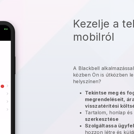
Kezelje a te
mobilról
A
Blackbell
alkalmazássa
közben Ön is útközben le
helyszínen?
Tekintse meg és fog
megrendeléseit, ára
visszatérítési költ
Tartalom, honlap és
szerkesztése
Szolgáltassa ügyfel
hozzon létre és küld