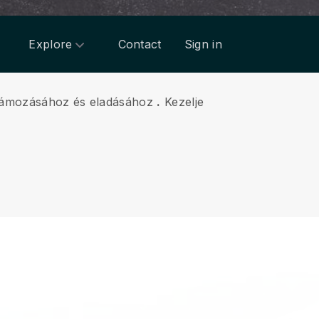
Explore
Contact
Sign in
eklámozásához és eladásához
.
Kezelje