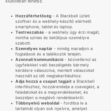
klubodban tehetsz.
Hozzáférhetőség
- A
Blackbell
üzleti
szoftver és a webhely-készítő elérhető
smartphone, tablet és laptop.
Testreszabás
- a webhely úgy érzi magát,
mintha színes és betűtípus-személyre
szabott.
Személyes naptár
- mindig maradjon a
foglalások és a találkozók tetején.
Azonnali kommunikáció
- közvetlenül az
ügyfelekkel való beszélgetés bármely
kérdésre válaszolva, mentett válaszokat
használt az idő megtakarításához.
Adja hozzá a csapat tagjait
a
Blackbell
interfészhez, hozzárendelje a csevegést, a
feladatokat és a megrendeléseket, és
beszéljen a meglévő rendelésekről.
Többnyelvű weboldal
- fordítsa le a
tartalmát olyan sok nyelvre, amelyet