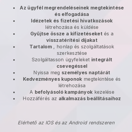
Az ügyfél megrendeléseinek megtekintése
és elfogadása
Idézetek és fizetési hivatkozások
létrehozása és küldése
Gyűjtse össze a kifizetéseket
és a
visszatérítési díjakat
Tartalom
, honlap és szolgáltatások
szerkesztése
Szolgáltasson ügyfeleket
integrált
csevegéssel
Nyissa meg
személyes naptárát
Kedvezményes kuponok
megtekintése és
létrehozása
A
befolyásoló kampányok
kezelése
Hozzáférés az
alkalmazás beállításaihoz
Elérhető az IOS és az Android rendszeren