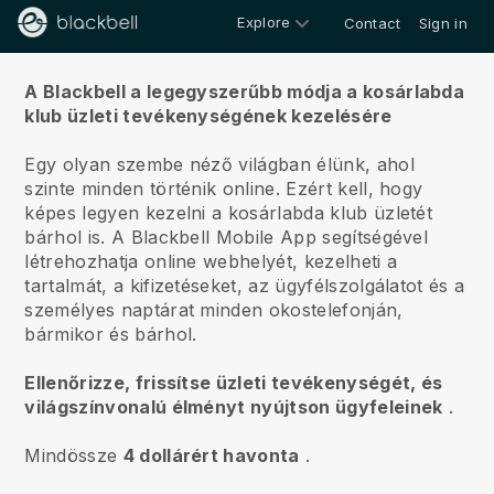
Explore
Contact
Sign in
Rólunk
A Blackbell a legegyszerűbb módja a kosárlabda
klub üzleti tevékenységének kezelésére
Egy olyan szembe néző világban élünk, ahol
szinte minden történik online.
Ezért kell, hogy
képes legyen kezelni a kosárlabda klub üzletét
bárhol is.
A
Blackbell
Mobile App segítségével
létrehozhatja online webhelyét, kezelheti a
tartalmát, a kifizetéseket, az ügyfélszolgálatot és a
személyes naptárat minden okostelefonján,
bármikor és bárhol.
Ellenőrizze, frissítse üzleti tevékenységét, és
világszínvonalú élményt nyújtson ügyfeleinek
.
Mindössze
4 dollárért havonta
.