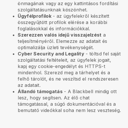
önmagának vagy az egy kattintásos fordítási
szolgáltatásunknak köszönhet.
Ügyfélprofilok
- az ügyfelekről készített
összegyűjtött profilok elérése a korábbi
foglalásokkal és információkkal.
Szerezzen valós idejű visszajelzést
a
teljesítményéről. Elemezze az adatait és
optimalizálja üzleti tevékenységét.
Cyber Security and Legality
- töltsd fel saját
szolgáltatási feltételeit, az ügyfelek jogait,
kapj egy cookie-engedélyt és HTTPS-t
mindenhol. Szerezd meg a tárhelyet és a
felhő tárolót, és ne veszítsd el rendszeresen
az adatait.
Állandó támogatás
- A
Blackbell
mindig ott
lesz, hogy segítsen. Az élő chat
támogatással, a súgó dokumentációval és a
bemutató videókkal soha nem lesz veszteség.