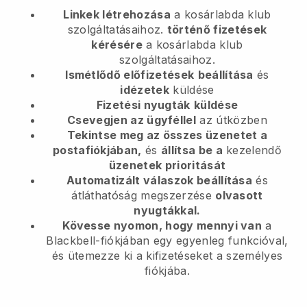
Linkek létrehozása
a kosárlabda klub
szolgáltatásaihoz.
történő fizetések
kérésére
a kosárlabda klub
szolgáltatásaihoz.
Ismétlődő előfizetések
beállítása
és
idézetek
küldése
Fizetési nyugták
küldése
Csevegjen az ügyféllel
az útközben
Tekintse meg az összes üzenetet a
postafiókjában,
és
állítsa be a
kezelendő
üzenetek prioritását
Automatizált válaszok beállítása
és
átláthatóság megszerzése
olvasott
nyugtákkal.
Kövesse nyomon, hogy mennyi van
a
Blackbell-fiókjában egy egyenleg funkcióval,
és ütemezze ki a kifizetéseket a személyes
fiókjába.