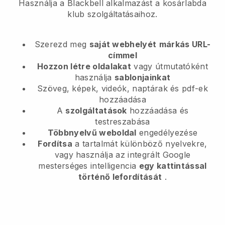
Használja a Blackbell alkalmazást a kosárlabda
klub szolgáltatásaihoz.
Szerezd meg
saját webhelyét
márkás URL-
címmel
Hozzon létre oldalakat
vagy útmutatóként
használja
sablonjainkat
Szöveg, képek, videók, naptárak és pdf-ek
hozzáadása
A
szolgáltatások
hozzáadása és
testreszabása
Többnyelvű weboldal
engedélyezése
Fordítsa
a tartalmát különböző nyelvekre,
vagy használja az integrált Google
mesterséges intelligencia
egy kattintással
történő lefordítását
.