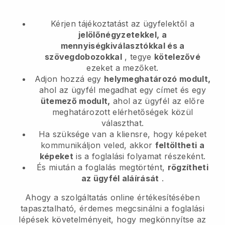
Kérjen tájékoztatást az ügyfelektől a
jelölőnégyzetekkel, a
mennyiségkiválasztókkal és a
szövegdobozokkal
, tegye
kötelezővé
ezeket a mezőket.
Adjon hozzá egy
helymeghatározó modult,
ahol az ügyfél megadhat egy címet és egy
ütemező modult,
ahol az ügyfél az előre
meghatározott elérhetőségek közül
választhat.
Ha szüksége van a kliensre, hogy képeket
kommunikáljon veled, akkor
feltöltheti a
képeket
is a foglalási folyamat részeként.
És miután a foglalás megtörtént,
rögzítheti
az ügyfél aláírását
.
Ahogy a szolgáltatás online értékesítésében
tapasztalható, érdemes megcsinálni a foglalási
lépések követelményeit, hogy megkönnyítse az