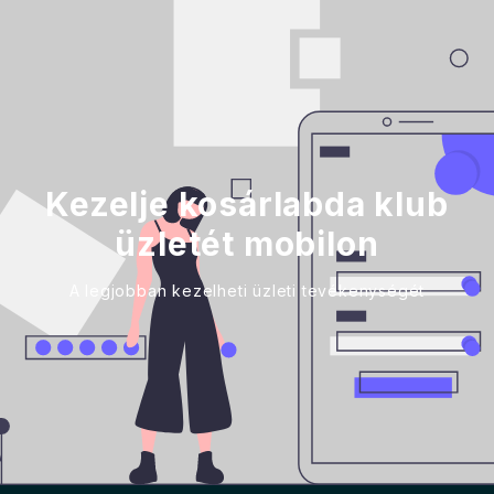
Kezelje kosárlabda klub
üzletét mobilon
A legjobban kezelheti üzleti tevékenységét