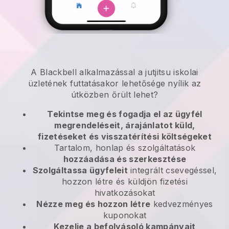
A
Blackbell
alkalmazással
a jutjitsu iskolai
üzletének futtatásakor lehetősége nyílik az
útközben
őrült lehet?
Tekintse meg és fogadja el az ügyfél
megrendeléseit, árajánlatot küld,
fizetéseket és visszatérítési költségeket
Tartalom, honlap és szolgáltatások
hozzáadása és szerkesztése
Szolgáltassa ügyfeleit
integrált csevegéssel,
hozzon létre és küldjön fizetési
hivatkozásokat
Nézze meg és hozzon létre
kedvezményes
kuponokat
Kezelje a befolyásoló kampányait