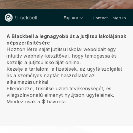
Explore
Contact
Sign in
Rólunk
A Blackbell a legnagyobb út a jutjitsu iskolájának
népszerűsítésére
Hozzon létre saját jutjitsu iskolai weboldalt egy
intuitív webhely-készítővel, hogy támogassa és
kezelje a jutjitsu iskoláját online.
Kezelje a tartalom, a fizetések, az ügyfélszolgálat
és a személyes naptár használatát az
alkalmazásunkkal.
Ellenőrizze, frissítse üzleti tevékenységét, és
világszínvonalú élményt nyújtson ügyfeleinek.
Mindez csak 5 $ havonta.