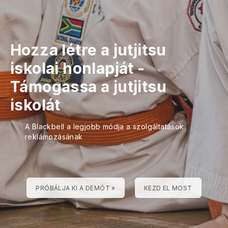
Hozza létre a jutjitsu
iskolai honlapját
-
Támogassa a jutjitsu
iskolát
A Blackbell a legjobb módja a szolgáltatások
reklámozásának
PRÓBÁLJA KI A DEMÓT »
KEZD EL MOST