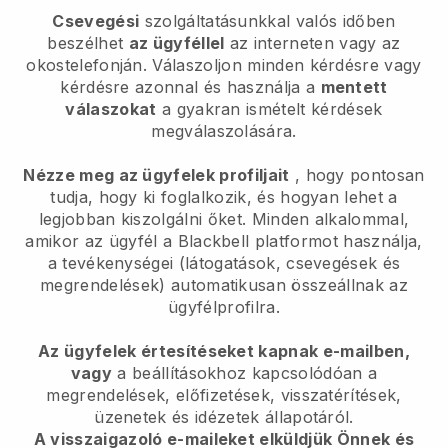
Csevegési
szolgáltatásunkkal valós időben
beszélhet
az ügyféllel
az interneten vagy az
okostelefonján. Válaszoljon minden kérdésre vagy
kérdésre azonnal és használja a
mentett
válaszokat
a gyakran ismételt kérdések
megválaszolására.
Nézze meg az ügyfelek profiljait
, hogy pontosan
tudja, hogy ki foglalkozik, és hogyan lehet a
legjobban kiszolgálni őket. Minden alkalommal,
amikor az ügyfél a Blackbell platformot használja,
a tevékenységei (látogatások, csevegések és
megrendelések) automatikusan összeállnak az
ügyfélprofilra.
Az ügyfelek értesítéseket kapnak e-mailben,
vagy
a beállításokhoz kapcsolódóan a
megrendelések, előfizetések, visszatérítések,
üzenetek és idézetek állapotáról.
A visszaigazoló e-maileket elküldjük Önnek és