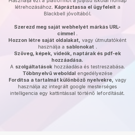
Használja ezt a platformot a jutjitsu iskolai honlap
létrehozásához.
Kápráztassa el ügyfeleit
a
Blackbell
jóvoltából.
Szerezd meg saját webhelyét
márkás URL-
címmel
.
Hozzon létre saját oldalakat,
vagy útmutatóként
használja a
sablonokat
.
Szöveg, képek, videók, naptárak és pdf-ek
hozzáadása.
A
szolgáltatások
hozzáadása és testreszabása.
Többnyelvű weboldal
engedélyezése
Fordítsa a tartalmát különböző nyelvekre,
vagy
használja az integrált google mesterséges
intelligencia egy kattintással történő lefordítását.