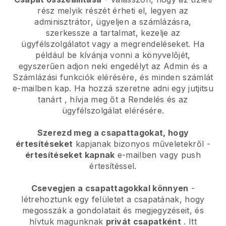
rész melyik részét érheti el, legyen az
adminisztrátor, ügyeljen a számlázásra,
szerkessze a tartalmat, kezelje az
ügyfélszolgálatot vagy a megrendeléseket. Ha
például be kívánja vonni a könyvelőjét,
egyszerűen adjon neki engedélyt az Admin és a
Számlázási funkciók elérésére, és minden számlát
e-mailben kap.
Ha hozzá szeretne adni egy jutjitsu
tanárt
, hívja meg őt a Rendelés és az
ügyfélszolgálat elérésére.
Szerezd meg a csapattagokat, hogy
értesítéseket
kapjanak bizonyos műveletekről -
értesítéseket kapnak
e-mailben vagy push
értesítéssel.
Csevegjen a csapattagokkal könnyen
-
létrehoztunk egy felületet a csapatának, hogy
megosszák a gondolatait és megjegyzéseit, és
hívtuk magunknak
privát csapatként
. Itt