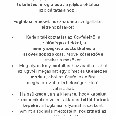
tökéletes lefoglalását
a jutjitsu oktatási
szolgáltatásaihoz
.
Foglalási lépések hozzáadása
szolgáltatás
létrehozásakor:
Kérjen tájékoztatást az ügyfelektől a
jelölőnégyzetekkel, a
mennyiségkiválasztókkal és a
szövegdobozokkal
, tegye
kötelezővé
ezeket a mezőket.
Még olyan
helymodult
is hozzáadhat, ahol
az ügyfél megadhat egy címet és
ütemezési
modult,
ahol az ügyfél az előre
meghatározott elérhetőségek közül
választhat.
Ha szüksége van a kliensre, hogy képeket
kommunikáljon veled, akkor is
feltölthetnek
képeket
a foglalási folyamat részeként.
Amint a foglalás megtörtént,
rögzítheti az