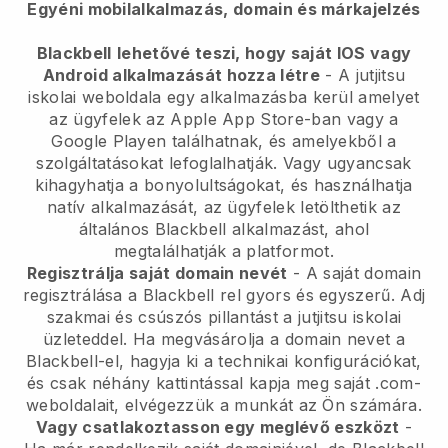
Egyéni mobilalkalmazás, domain és márkajelzés
Blackbell
lehetővé teszi, hogy saját IOS vagy
Android alkalmazását hozza létre
-
A jutjitsu
iskolai weboldala egy alkalmazásba kerül
amelyet
az ügyfelek az Apple App Store-ban vagy a
Google Playen találhatnak, és amelyekből a
szolgáltatásokat lefoglalhatják. Vagy ugyancsak
kihagyhatja a bonyolultságokat, és használhatja
natív alkalmazását, az ügyfelek letölthetik az
általános
Blackbell
alkalmazást, ahol
megtalálhatják a platformot.
Regisztrálja saját domain nevét
- A saját domain
regisztrálása a
Blackbell
rel gyors és egyszerű.
Adj
szakmai és csúszós pillantást a jutjitsu iskolai
üzleteddel.
Ha megvásárolja a domain nevet a
Blackbell-el, hagyja ki a technikai konfigurációkat,
és csak néhány kattintással kapja meg saját .com-
weboldalait, elvégezzük a munkát az Ön számára.
Vagy csatlakoztasson egy meglévő eszközt
-