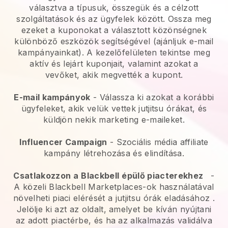
választva a típusuk, összegük és a célzott
szolgáltatások és az ügyfelek között. Ossza meg
ezeket a kuponokat a választott közönségnek
különböző eszközök segítségével (ajánljuk e-mail
kampányainkat). A kezelőfelületen tekintse meg
aktív és lejárt kuponjait, valamint azokat a
vevőket, akik megvették a kupont.
E-mail kampányok
-
Válassza ki azokat a korábbi
ügyfeleket, akik velük vettek jutjitsu órákat, és
küldjön nekik marketing e-maileket.
Influencer Campaign
- Szociális média affiliate
kampány létrehozása és elindítása.
Csatlakozzon a
Blackbell
épülő piacterekhez
-
A közeli Blackbell Marketplaces-ok használatával
növelheti piaci elérését a jutjitsu órák eladásához
.
Jelölje ki azt az oldalt, amelyet be kíván nyújtani
az adott piactérbe, és ha az alkalmazás validálva