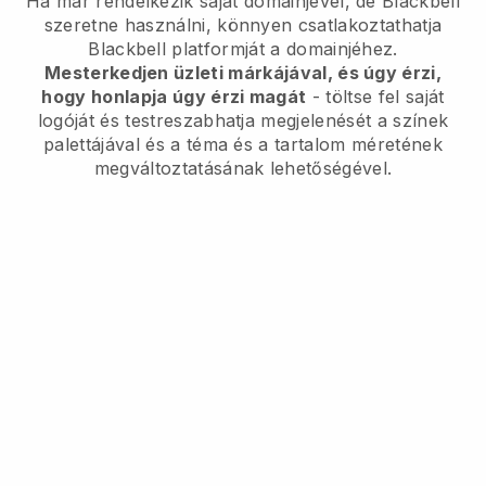
Ha már rendelkezik saját domainjével, de
Blackbell
szeretne használni, könnyen csatlakoztathatja
Blackbell
platformját a domainjéhez.
Mesterkedjen üzleti márkájával, és úgy érzi,
hogy honlapja úgy érzi magát
- töltse fel saját
logóját és testreszabhatja megjelenését a színek
palettájával és a téma és a tartalom méretének
megváltoztatásának lehetőségével.