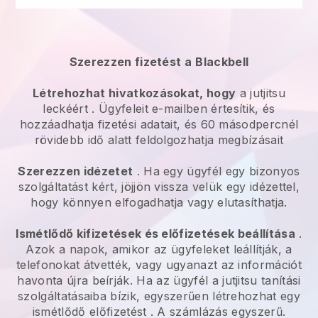
Szerezzen fizetést a
Blackbell
Létrehozhat hivatkozásokat, hogy
a jutjitsu
leckéért
. Ügyfeleit e-mailben értesítik, és
hozzáadhatja fizetési adatait, és 60 másodpercnél
rövidebb idő alatt feldolgozhatja megbízásait
Szerezzen idézetet
. Ha egy ügyfél egy bizonyos
szolgáltatást kért, jöjjön vissza velük egy idézettel,
hogy könnyen elfogadhatja vagy elutasíthatja.
Ismétlődő kifizetések és előfizetések beállítása
.
Azok a napok, amikor az ügyfeleket leállítják, a
telefonokat átvették, vagy ugyanazt az információt
havonta újra beírják.
Ha az ügyfél a jutjitsu tanítási
szolgáltatásaiba bízik, egyszerűen létrehozhat egy
ismétlődő előfizetést
. A számlázás egyszerű.