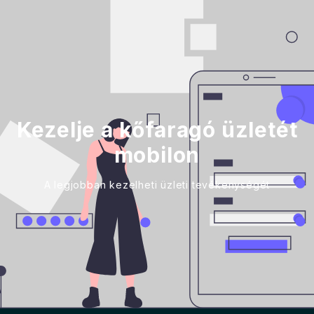
Kezelje a kőfaragó üzletét
mobilon
A legjobban kezelheti üzleti tevékenységét