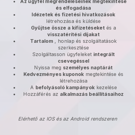
Az ügyfél megrendeléseinek megtekintése
és elfogadása
Idézetek és fizetési hivatkozások
létrehozása és küldése
Gyűjtse össze a kifizetéseket
és a
visszatérítési díjakat
Tartalom
, honlap és szolgáltatások
szerkesztése
Szolgáltasson ügyfeleket
integrált
csevegéssel
Nyissa meg
személyes naptárát
Kedvezményes kuponok
megtekintése és
létrehozása
A
befolyásoló kampányok
kezelése
Hozzáférés az
alkalmazás beállításaihoz
Elérhető az IOS és az Android rendszeren