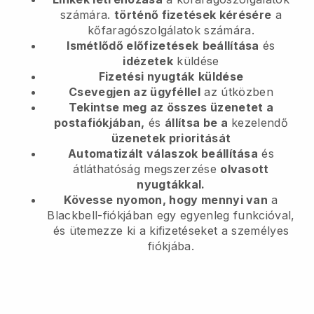
számára.
történő fizetések kérésére
a
kőfaragószolgálatok számára.
Ismétlődő előfizetések
beállítása
és
idézetek
küldése
Fizetési nyugták
küldése
Csevegjen az ügyféllel
az útközben
Tekintse meg az összes üzenetet a
postafiókjában,
és
állítsa be a
kezelendő
üzenetek prioritását
Automatizált válaszok beállítása
és
átláthatóság megszerzése
olvasott
nyugtákkal.
Kövesse nyomon, hogy mennyi van
a
Blackbell-fiókjában egy egyenleg funkcióval,
és ütemezze ki a kifizetéseket a személyes
fiókjába.