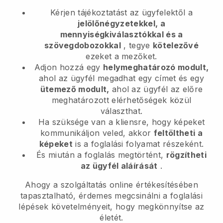
Kérjen tájékoztatást az ügyfelektől a
jelölőnégyzetekkel, a
mennyiségkiválasztókkal és a
szövegdobozokkal
, tegye
kötelezővé
ezeket a mezőket.
Adjon hozzá egy
helymeghatározó modult,
ahol az ügyfél megadhat egy címet és egy
ütemező modult,
ahol az ügyfél az előre
meghatározott elérhetőségek közül
választhat.
Ha szüksége van a kliensre, hogy képeket
kommunikáljon veled, akkor
feltöltheti a
képeket
is a foglalási folyamat részeként.
És miután a foglalás megtörtént,
rögzítheti
az ügyfél aláírását
.
Ahogy a szolgáltatás online értékesítésében
tapasztalható, érdemes megcsinálni a foglalási
lépések követelményeit, hogy megkönnyítse az
életét.