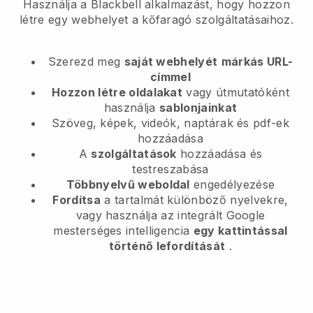
Használja a Blackbell alkalmazást, hogy hozzon
létre egy webhelyet a kőfaragó szolgáltatásaihoz.
Szerezd meg
saját webhelyét
márkás URL-
címmel
Hozzon létre oldalakat
vagy útmutatóként
használja
sablonjainkat
Szöveg, képek, videók, naptárak és pdf-ek
hozzáadása
A
szolgáltatások
hozzáadása és
testreszabása
Többnyelvű weboldal
engedélyezése
Fordítsa
a tartalmát különböző nyelvekre,
vagy használja az integrált Google
mesterséges intelligencia
egy kattintással
történő lefordítását
.