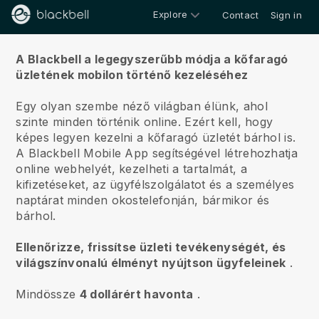
Explore
Contact
Sign in
Rólunk
A Blackbell a legegyszerűbb módja a kőfaragó
üzletének mobilon történő kezeléséhez
Egy olyan szembe néző világban élünk, ahol
szinte minden történik online.
Ezért kell, hogy
képes legyen kezelni a kőfaragó üzletét bárhol is.
A
Blackbell
Mobile App segítségével létrehozhatja
online webhelyét, kezelheti a tartalmát, a
kifizetéseket, az ügyfélszolgálatot és a személyes
naptárat minden okostelefonján, bármikor és
bárhol.
Ellenőrizze, frissítse üzleti tevékenységét, és
világszínvonalú élményt nyújtson ügyfeleinek
.
Mindössze
4 dollárért havonta
.