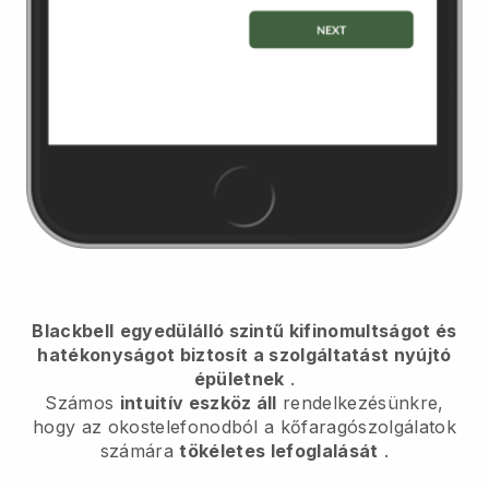
Blackbell
egyedülálló szintű kifinomultságot és
hatékonyságot biztosít a szolgáltatást nyújtó
épületnek
.
Számos
intuitív eszköz áll
rendelkezésünkre,
hogy az okostelefonodból
a kőfaragószolgálatok
számára
tökéletes lefoglalását
.