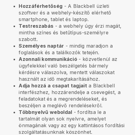
Hozzáférhetőség
- A
Blackbell
üzleti
szoftver és a webhely-készítő elérhető
smartphone, tablet és laptop.
Testreszabás
- a webhely úgy érzi magát,
mintha színes és betűtípus-személyre
szabott.
Személyes naptár
- mindig maradjon a
foglalások és a találkozók tetején.
Azonnali kommunikáció
- közvetlenül az
ügyfelekkel való beszélgetés bármely
kérdésre válaszolva, mentett válaszokat
használt az idő megtakarításához.
Adja hozzá a csapat tagjait
a
Blackbell
interfészhez, hozzárendelje a csevegést, a
feladatokat és a megrendeléseket, és
beszéljen a meglévő rendelésekről.
Többnyelvű weboldal
- fordítsa le a
tartalmát olyan sok nyelvre, amelyet
önmagának vagy az egy kattintásos fordítási
szolgáltatásunknak köszönhet.