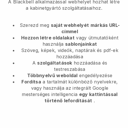
A Blackbell alkalmazással webhelyet hozhat létre
a kabinetgyártó szolgáltatásaihoz.
Szerezd meg
saját webhelyét
márkás URL-
címmel
Hozzon létre oldalakat
vagy útmutatóként
használja
sablonjainkat
Szöveg, képek, videók, naptárak és pdf-ek
hozzáadása
A
szolgáltatások
hozzáadása és
testreszabása
Többnyelvű weboldal
engedélyezése
Fordítsa
a tartalmát különböző nyelvekre,
vagy használja az integrált Google
mesterséges intelligencia
egy kattintással
történő lefordítását
.