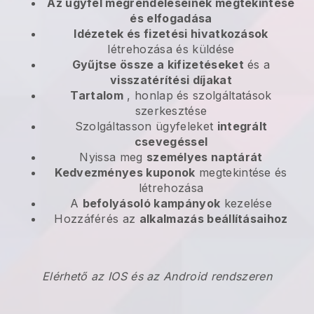
Az ügyfél megrendeléseinek megtekintése
és elfogadása
Idézetek és fizetési hivatkozások
létrehozása és küldése
Gyűjtse össze a kifizetéseket
és a
visszatérítési díjakat
Tartalom
, honlap és szolgáltatások
szerkesztése
Szolgáltasson ügyfeleket
integrált
csevegéssel
Nyissa meg
személyes naptárát
Kedvezményes kuponok
megtekintése és
létrehozása
A
befolyásoló kampányok
kezelése
Hozzáférés az
alkalmazás beállításaihoz
Elérhető az IOS és az Android rendszeren