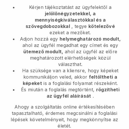
Kérjen tájékoztatást az ügyfelektől a
jelölőnégyzetekkel, a
mennyiségkiválasztókkal és a
szövegdobozokkal
, tegye
kötelezővé
ezeket a mezőket.
Adjon hozzá egy
helymeghatározó modult,
ahol az ügyfél megadhat egy címet és egy
ütemező modult,
ahol az ügyfél az előre
meghatározott elérhetőségek közül
választhat.
Ha szüksége van a kliensre, hogy képeket
kommunikáljon veled, akkor
feltöltheti a
képeket
is a foglalási folyamat részeként.
És miután a foglalás megtörtént,
rögzítheti
az ügyfél aláírását
.
Ahogy a szolgáltatás online értékesítésében
tapasztalható, érdemes megcsinálni a foglalási
lépések követelményeit, hogy megkönnyítse az
életét.