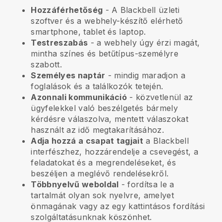
Hozzáférhetőség
- A
Blackbell
üzleti
szoftver és a webhely-készítő elérhető
smartphone, tablet és laptop.
Testreszabás
- a webhely úgy érzi magát,
mintha színes és betűtípus-személyre
szabott.
Személyes naptár
- mindig maradjon a
foglalások és a találkozók tetején.
Azonnali kommunikáció
- közvetlenül az
ügyfelekkel való beszélgetés bármely
kérdésre válaszolva, mentett válaszokat
használt az idő megtakarításához.
Adja hozzá a csapat tagjait
a
Blackbell
interfészhez, hozzárendelje a csevegést, a
feladatokat és a megrendeléseket, és
beszéljen a meglévő rendelésekről.
Többnyelvű weboldal
- fordítsa le a
tartalmát olyan sok nyelvre, amelyet
önmagának vagy az egy kattintásos fordítási
szolgáltatásunknak köszönhet.