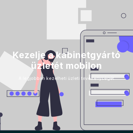
Kezelje a kabinetgyártó
üzletét mobilon
A legjobban kezelheti üzleti tevékenységét