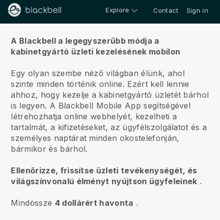
Explore
Contact
Sign in
Rólunk
A Blackbell a legegyszerűbb módja a
kabinetgyártó üzleti kezelésének mobilon
Egy olyan szembe néző világban élünk, ahol
szinte minden történik online.
Ezért kell lennie
ahhoz, hogy kezelje a kabinetgyártó üzletét bárhol
is legyen.
A
Blackbell
Mobile App segítségével
létrehozhatja online webhelyét, kezelheti a
tartalmát, a kifizetéseket, az ügyfélszolgálatot és a
személyes naptárat minden okostelefonján,
bármikor és bárhol.
Ellenőrizze, frissítse üzleti tevékenységét, és
világszínvonalú élményt nyújtson ügyfeleinek
.
Mindössze
4 dollárért havonta
.