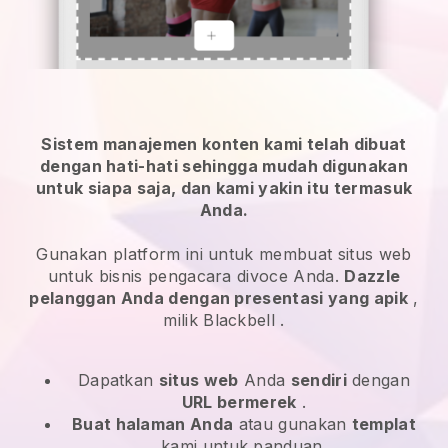
Sistem manajemen konten kami telah dibuat
dengan hati-hati sehingga mudah digunakan
untuk siapa saja, dan kami yakin itu termasuk
Anda.
Gunakan platform ini untuk membuat situs web
untuk bisnis pengacara divoce Anda.
Dazzle
pelanggan Anda dengan presentasi yang apik
,
milik
Blackbell
.
Dapatkan
situs web
Anda
sendiri
dengan
URL bermerek
.
Buat halaman Anda
atau gunakan
templat
kami untuk panduan.