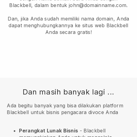
Blackbell, dalam bentuk john@domainname.com.
Dan, jika Anda sudah memiliki nama domain, Anda
dapat menghubungkannya ke situs web Blackbell
Anda secara gratis!
Dan masih banyak lagi ...
Ada begitu banyak yang bisa dilakukan platform
Blackbell untuk bisnis pengacara divoce Anda
Perangkat Lunak Bisnis
- Blackbell