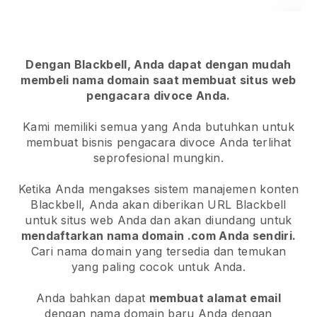
Dengan Blackbell, Anda dapat dengan mudah
membeli nama domain saat membuat situs web
pengacara divoce Anda.
Kami memiliki semua yang Anda butuhkan untuk
membuat bisnis pengacara divoce Anda terlihat
seprofesional mungkin.
Ketika Anda mengakses sistem manajemen konten
Blackbell, Anda akan diberikan URL Blackbell
untuk situs web Anda dan akan diundang untuk
mendaftarkan nama domain .com Anda sendiri.
Cari nama domain yang tersedia dan temukan
yang paling cocok untuk Anda.
Anda bahkan dapat
membuat alamat email
dengan nama domain baru Anda dengan