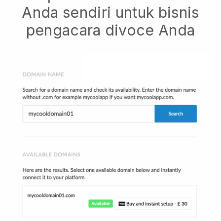
Anda sendiri untuk bisnis
pengacara divoce Anda