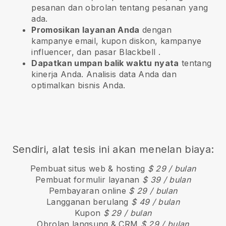
pesanan dan obrolan tentang pesanan yang
ada.
Promosikan layanan Anda
dengan
kampanye email, kupon diskon, kampanye
influencer, dan pasar
Blackbell
.
Dapatkan umpan balik waktu nyata
tentang
kinerja Anda. Analisis data Anda dan
optimalkan bisnis Anda.
Sendiri, alat tesis ini akan menelan biaya:
Pembuat situs web & hosting
$ 29 / bulan
Pembuat formulir layanan
$ 39 / bulan
Pembayaran online
$ 29 / bulan
Langganan berulang
$ 49 / bulan
Kupon
$ 29 / bulan
Obrolan langsung & CRM
$ 29 / bulan