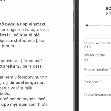
að byggja upp einstakt
 er enginn eins og okkur.
færi
til að
búa til hið
óðgerðarstofnunina þína
m þínum.
skiptavinum þínum með
xtareitum
, gera þessi
r sem viðskiptavinurinn
ng og
tímasetningu mát
etur valið á milli
mboðs.
inn að senda myndir með
ð upp myndum
sem hluta