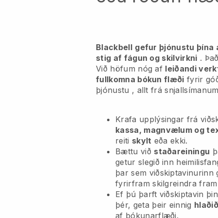
Blackbell
gefur þjónustu þína 
stig af fágun og skilvirkni
. Það
Við höfum nóg af
leiðandi verk
fullkomna bókun flæði
fyrir g
þjónustu
, allt frá snjallsímanu
Krafa upplýsingar frá við
kassa, magnvælum og te
reiti
skylt
eða ekki.
Bættu við
staðareiningu
þa
getur slegið inn heimilisfa
þar sem viðskiptavinurinn g
fyrirfram skilgreindra fra
Ef þú þarft viðskiptavin þ
þér, geta þeir einnig
hlaði
af bókunarflæði.