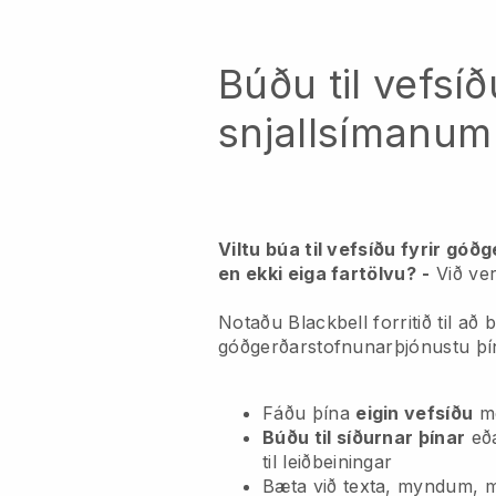
Búðu til vefsíð
snjallsímanum
Viltu búa til vefsíðu fyrir gó
en ekki eiga fartölvu?
-
Við ver
Notaðu Blackbell forritið til að b
góðgerðarstofnunarþjónustu þí
Fáðu þína
eigin vefsíðu
m
Búðu til síðurnar þínar
eð
til leiðbeiningar
Bæta við texta, myndum, 