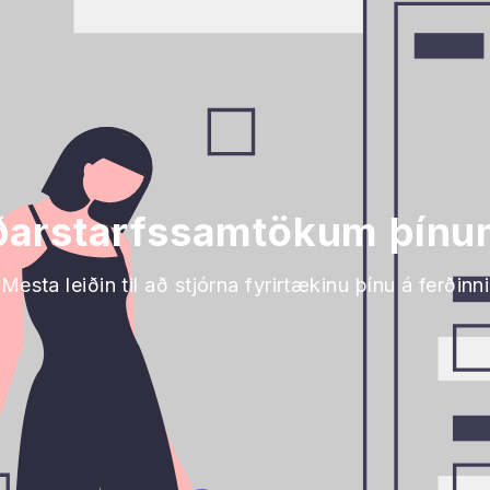
rðarstarfssamtökum þínu
Mesta leiðin til að stjórna fyrirtækinu þínu á ferðinni