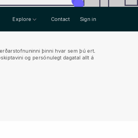
Explore
Contact
Sign in
erðarstofnuninni þinni hvar sem þú ert.
skiptavini og persónulegt dagatal allt á