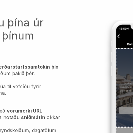
u þína úr
 þínum
ðgerðarstarfssamtökin þín
ðum þakið þér.
úa til vefsíðu fyrir
na.
eð
vörumerki URL
a notaðu
sniðmátin
okkar
myndskeiðum, dagatölum