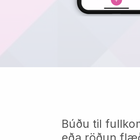
Búðu til full
eða röðun flæ