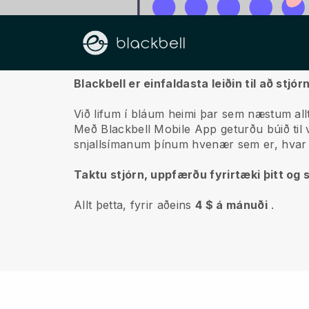
Um okkur
Blackbell er einfaldasta leiðin til að st
Við lifum í bláum heimi þar sem næstum allt
Með
Blackbell
Mobile App geturðu búið til v
snjallsímanum þínum hvenær sem er, hvar 
Taktu stjórn, uppfærðu fyrirtæki þitt og s
Allt þetta, fyrir aðeins
4 $ á mánuði
.