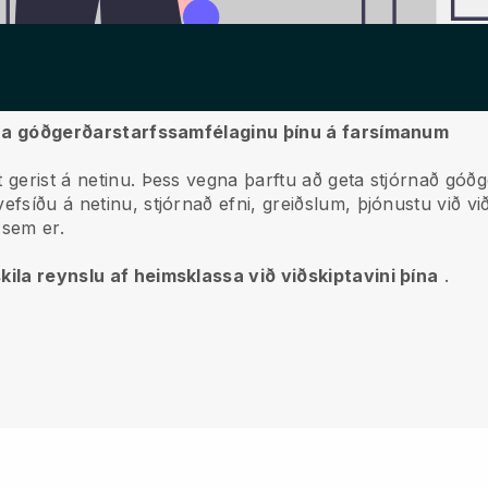
jórna góðgerðarstarfssamfélaginu þínu á farsímanum
 gerist á netinu.
Þess vegna þarftu að geta stjórnað góðg
efsíðu á netinu, stjórnað efni, greiðslum, þjónustu við við
sem er.
kila reynslu af heimsklassa við viðskiptavini þína
.