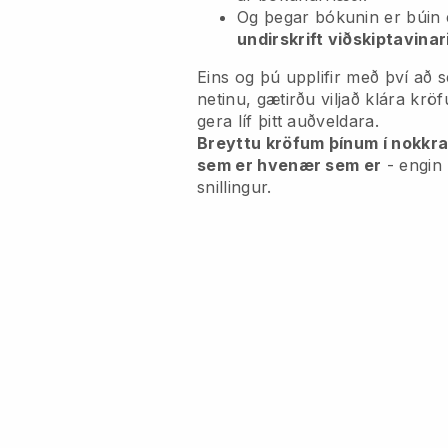
Og þegar bókunin er búin
undirskrift viðskiptavinar
Eins og þú upplifir með því að s
netinu, gætirðu viljað klára krö
gera líf þitt auðveldara.
Breyttu kröfum þínum í nokkra
sem er hvenær sem er
- engin
snillingur.