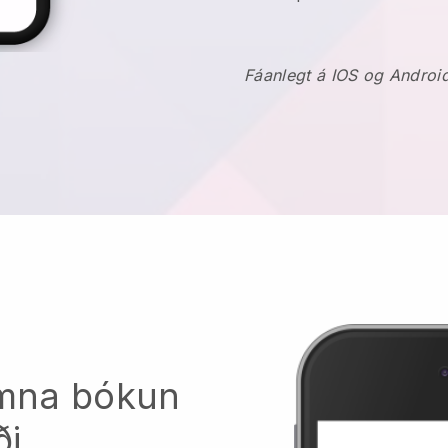
Fáanlegt á IOS og Androi
komna bókun
ði