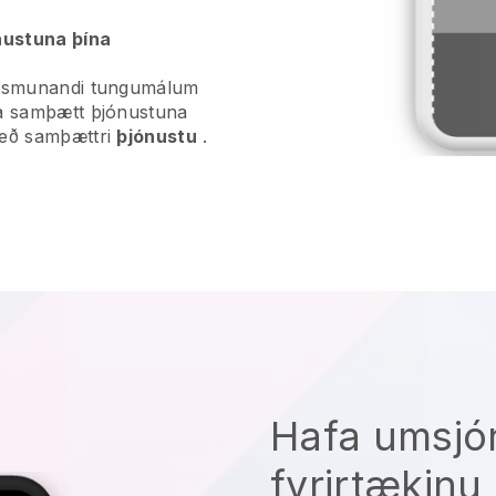
nustuna þína
mismunandi tungumálum
ta samþætt þjónustuna
með samþættri
þjónustu
.
Hafa umsjó
fyrirtækinu 