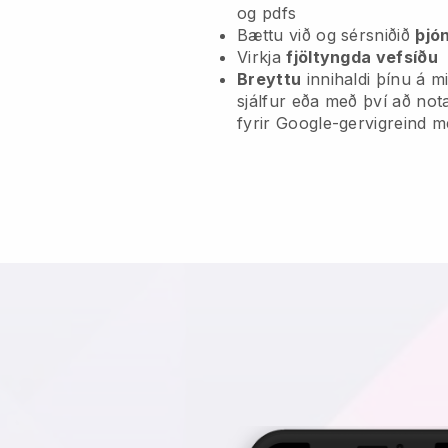
og pdfs
Bættu við og sérsniðið
þjó
Virkja
fjöltyngda vefsíðu
Breyttu
innihaldi þínu á 
sjálfur eða með því að no
fyrir Google-gervigreind 