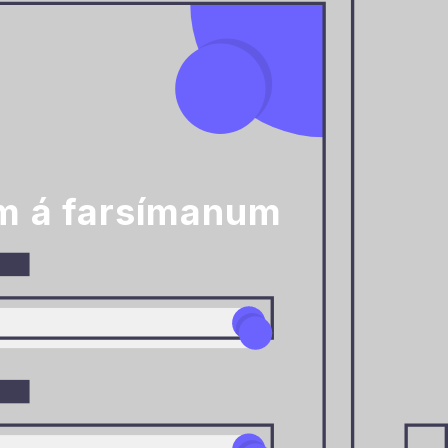
m á farsímanum