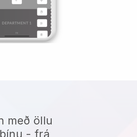
n með öllu
þínu - frá