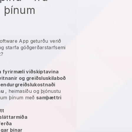
 þínum
oftware App geturðu verið
 og
starfa góðgerðarstarfsemi
t?
 fyrirmæli viðskiptavina
lvitnanir og greiðsluskilaboð
g
endurgreiðslukostnaði
nu
, heimasíðu og þjónustu
vinum þínum með
samþættri
tt
sláttarmiða
ferða
ingar þínar