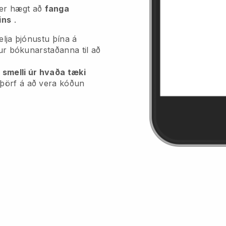
 er hægt að
fanga
ins
.
elja þjónustu þína á
fur bókunarstaðanna til að
 smelli úr hvaða tæki
 þörf á að vera kóðun