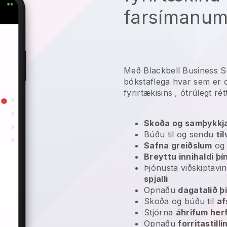
farsímanum
Með Blackbell Business S
bókstaflega hvar sem er
fyrirtækisins
, ótrúlegt rét
Skoða og samþykkja
Búðu til og sendu
ti
Safna greiðslum
o
Breyttu innihaldi þí
Þjónusta viðskipta
spjalli
Opnaðu
dagatalið þi
Skoða og búðu til
af
Stjórna
áhrifum her
Opnaðu
forritastill