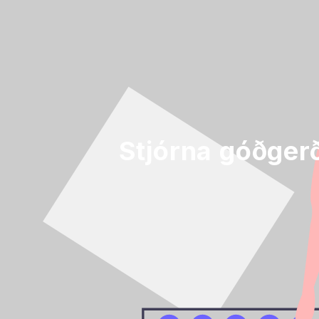
Stjórna góðge