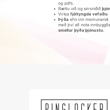
og pdfs.
Bættu við og sérsniðið
þjó
Virkja
fjöltyngda vefsíðu
Þýða
efni inn mismunandi 
með því að nota innbyggða
smellur þýða þjónustu.