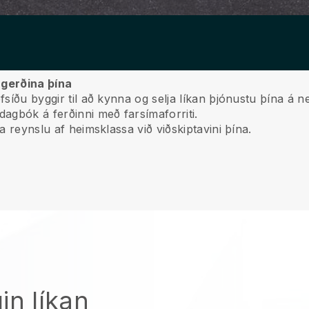
nagerðina þína
fsíðu byggir til að kynna og selja líkan þjónustu þína á n
dagbók á ferðinni með farsímaforriti.
la reynslu af heimsklassa við viðskiptavini þína.
in líkan