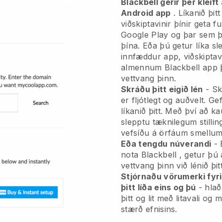
Blackbell gerir þér kleift
Android app
.
Líkanið þit
viðskiptavinir þínir geta 
Google Play og þar sem þe
þína. Eða þú getur líka sl
innfæddur app, viðskiptavi
almennum
Blackbell
app þ
vettvang þinn.
Skráðu þitt eigið lén
- Sk
er fljótlegt og auðvelt.
Gef
líkanið þitt.
Með því að kau
slepptu tæknilegum stilli
vefsíðu á örfáum smellum,
Eða tengdu núverandi
- 
nota
Blackbell
, getur þú 
vettvang þinn við lénið þitt
Stjórnaðu vörumerki fyri
þitt líða eins og þú
- hlað
þitt og lit með litavali o
stærð efnisins.