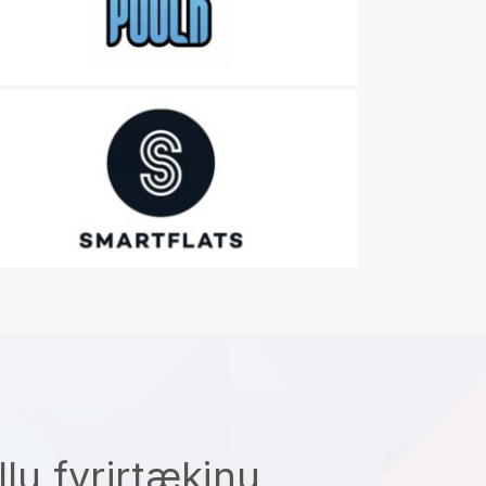
llu fyrirtækinu