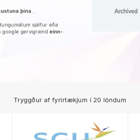
nustuna þína
.
tungumálum sjálfur eða
 google gervigreind
einn-
Tryggður af fyrirtækjum í 20 löndum