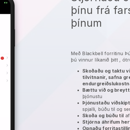
þínu frá f
þínum
Með
Blackbell
forritinu
Þú
þú vinnur líkanið þitt
, ótr
Skoðaðu og taktu v
tilvitnanir, safna g
endurgreiðslukostn
Bættu við og breyt
þjónustu
Þjónustaðu viðskip
spjalli, búðu til og 
Skoða og búðu til
af
Stjórna áhrifum her
Opnaðu forritastilli