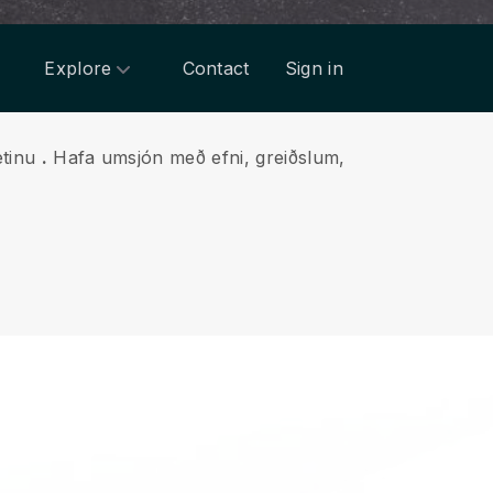
Explore
Contact
Sign in
etinu
.
Hafa umsjón með efni, greiðslum,