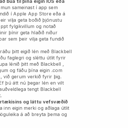
 að búa til þína eigin IOS eða
t mun sameinast í app
sem
fundið í Apple App Store eða á
ir vilja geta boðið þjónustu
eppt fylgikvillum og notað
nir þínir geta hlaðið niður
ar sem þeir vilja geta fundið
ráðu þitt eigið lén með
Blackbell
ðu faglegri og sléttu útlit fyrir
pa lénið þitt með
Blackbell
,
ngum og fáðu þína eigin .com
 við gerum verkið fyrir þig.
Ef þú átt nú þegar lén en vilt
auðveldlega tengt
Blackbell
.
rtækisins og láttu vefsvæðið
a inn eigin merki og aðlaga útlit
g möguleika á að breyta þema og