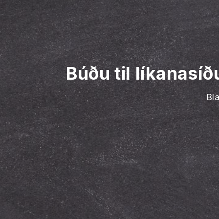
Búðu til líkanasí
Bla