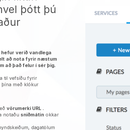
nvel þótt þú
aður
r hefur verið vandlega
elt að nota fyrir næstum
 að það felur í sér þig.
til vefsíðu fyrir
i þína með klókur
eð
vörumerki URL
.
a notaðu
sniðmátin
okkar
myndskeiðum, dagatölum