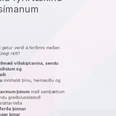
arsímanum
 getur verið á ferðinni meðan
úlegt rétt?
iðmæli viðskiptavina, sendu
reiðslum og
aði
tu
innihaldi þínu, heimasíðu og
tavinum þínum
með samþættum
sendu greiðsluskilaboð
sláttarmiða
ferða þinnar
ngar þínar