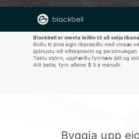
Um okkur
Blackbell er mesta leiðin til að selja líka
Búðu til þína eigin líkanasíðu með innsæi ve
þjónustu við viðskiptavini og persónulegan 
Taktu stjórn, uppfærðu fyrirtæki þitt og ski
Allt þetta, fyrir aðeins $ 5 á mánuði.
Byggja upp eig