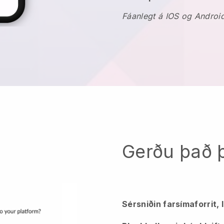
Fáanlegt á IOS og Androi
Gerðu það þi
Sérsniðin farsímaforrit,