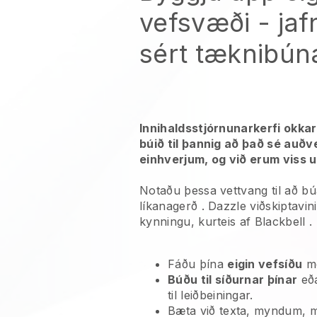
vefsvæði
- jaf
sért tæknibún
Innihaldsstjórnunarkerfi okka
búið til þannig að það sé auðv
einhverjum, og við erum viss um
Notaðu þessa vettvang til að búa 
líkanagerð
. Dazzle viðskiptavin
kynningu, kurteis af
Blackbell
.
Fáðu þína
eigin vefsíðu
m
Búðu til síðurnar þínar
eð
til leiðbeiningar.
Bæta við texta, myndum, 