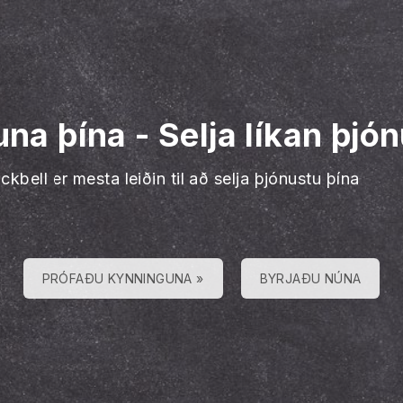
ðuna þína
-
Selja líkan þjó
ckbell er mesta leiðin til að selja þjónustu þína
PRÓFAÐU KYNNINGUNA »
BYRJAÐU NÚNA