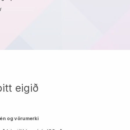
d
tt eigið
 lén og vörumerki