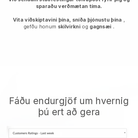
sparaðu verðmætan tíma.
Vita viðskiptavini þína, sníða þjónustu þína
,
gefðu honum
skilvirkni
og
gagnsæi
.
Fáðu endurgjöf um hvernig
þú ert að gera