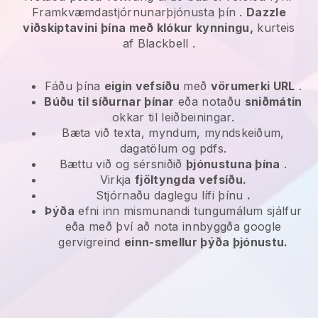
Framkvæmdastjórnunarþjónusta þín
.
Dazzle
viðskiptavini þína með klókur kynningu,
kurteis
af
Blackbell
.
Fáðu þína
eigin vefsíðu
með
vörumerki URL
.
Búðu til síðurnar þínar
eða notaðu
sniðmátin
okkar til leiðbeiningar.
Bæta við texta, myndum, myndskeiðum,
dagatölum og pdfs.
Bættu við og sérsniðið
þjónustuna þína
.
Virkja
fjöltyngda vefsíðu.
Stjórnaðu daglegu lífi þínu
.
Þýða
efni inn mismunandi tungumálum sjálfur
eða með því að nota innbyggða google
gervigreind
einn-smellur þýða þjónustu.