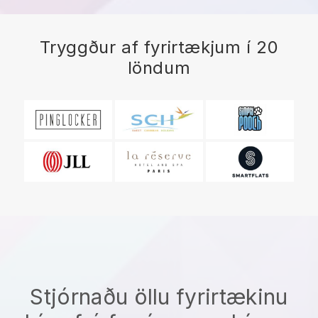
Tryggður af fyrirtækjum í 20
löndum
Stjórnaðu öllu fyrirtækinu