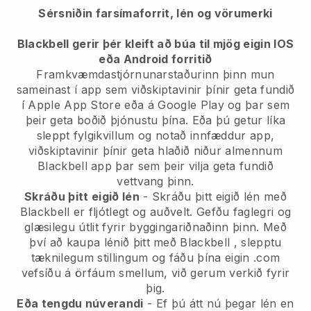
Sérsniðin farsímaforrit, lén og vörumerki
Blackbell gerir þér kleift að búa til mjög eigin IOS
eða Android forritið
Framkvæmdastjórnunarstaðurinn þinn mun
sameinast í app
sem viðskiptavinir þínir geta fundið
í Apple App Store eða á Google Play og þar sem
þeir geta boðið þjónustu þína. Eða þú getur líka
sleppt fylgikvillum og notað innfæddur app,
viðskiptavinir þínir geta hlaðið niður almennum
Blackbell
app þar sem þeir vilja geta fundið
vettvang þinn.
Skráðu þitt eigið lén
- Skráðu þitt eigið lén með
Blackbell
er fljótlegt og auðvelt.
Gefðu faglegri og
glæsilegu útlit fyrir byggingariðnaðinn þinn.
Með
því að kaupa lénið þitt með
Blackbell
, slepptu
tæknilegum stillingum og fáðu þína eigin .com
vefsíðu á örfáum smellum, við gerum verkið fyrir
þig.
Eða tengdu núverandi
- Ef þú átt nú þegar lén en