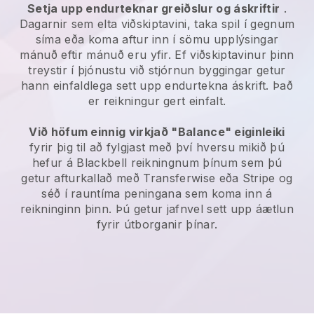
Setja upp endurteknar greiðslur og áskriftir
.
Dagarnir sem elta viðskiptavini, taka spil í gegnum
síma eða koma aftur inn í sömu upplýsingar
mánuð eftir mánuð eru yfir.
Ef viðskiptavinur þinn
treystir í þjónustu við stjórnun byggingar getur
hann einfaldlega sett upp endurtekna áskrift.
Það
er reikningur gert einfalt.
Við höfum einnig virkjað "Balance" eiginleiki
fyrir þig til að fylgjast með því hversu mikið þú
hefur á
Blackbell
reikningnum þínum sem þú
getur afturkallað með Transferwise eða Stripe og
séð í rauntíma peningana sem koma inn á
reikninginn þinn. Þú getur jafnvel sett upp áætlun
fyrir útborganir þínar.