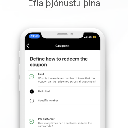
Efla þjónustu þína