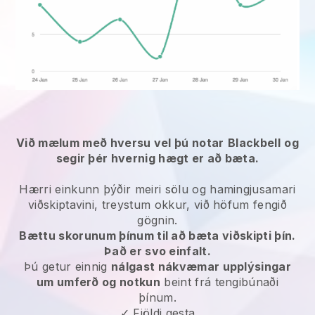
Við mælum með hversu vel þú notar
Blackbell
og
segir þér hvernig hægt er að bæta.
Hærri einkunn þýðir meiri sölu og hamingjusamari
viðskiptavini, treystum okkur, við höfum fengið
gögnin.
Bættu skorunum þínum til að bæta viðskipti þín.
Það er svo einfalt.
Þú getur einnig
nálgast nákvæmar upplýsingar
um umferð og notkun
beint frá tengibúnaði
þínum.
✓ Fjöldi gesta