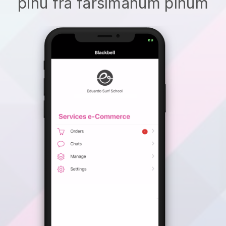
þínu frá farsímanum þínum