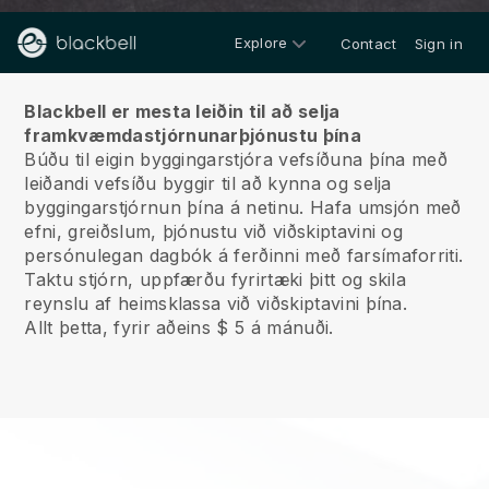
Explore
Contact
Sign in
Um okkur
Blackbell er mesta leiðin til að selja
framkvæmdastjórnunarþjónustu þína
Búðu til eigin byggingarstjóra vefsíðuna þína með
leiðandi vefsíðu byggir til að kynna og selja
byggingarstjórnun þína á netinu.
Hafa umsjón með
efni, greiðslum, þjónustu við viðskiptavini og
persónulegan dagbók á ferðinni með farsímaforriti.
Taktu stjórn, uppfærðu fyrirtæki þitt og skila
reynslu af heimsklassa við viðskiptavini þína.
Allt þetta, fyrir aðeins $ 5 á mánuði.