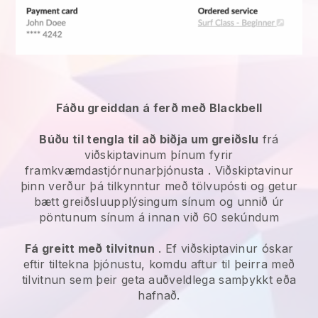
Fáðu greiddan á ferð með Blackbell
Búðu til tengla til að biðja um greiðslu
frá
viðskiptavinum þínum fyrir
framkvæmdastjórnunarþjónusta
. Viðskiptavinur
þinn verður þá tilkynntur með tölvupósti og getur
bætt greiðsluupplýsingum sínum og unnið úr
pöntunum sínum á innan við 60 sekúndum
Fá greitt með tilvitnun
. Ef viðskiptavinur óskar
eftir tiltekna þjónustu, komdu aftur til þeirra með
tilvitnun sem þeir geta auðveldlega samþykkt eða
hafnað.