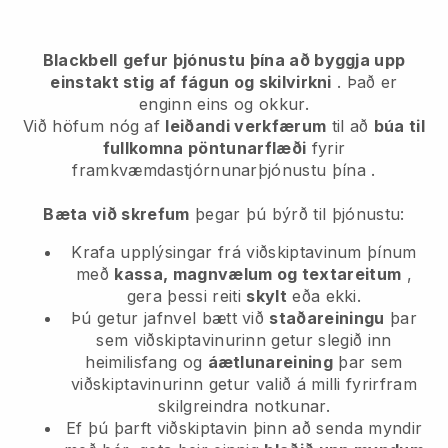
Blackbell
gefur þjónustu þína að byggja upp
einstakt stig af fágun og skilvirkni
. Það er
enginn eins og okkur.
Við höfum nóg af
leiðandi verkfærum
til að
búa til
fullkomna pöntunarflæði
fyrir
framkvæmdastjórnunarþjónustu þína
.
Bæta við skrefum
þegar þú býrð til þjónustu:
Krafa upplýsingar frá viðskiptavinum þínum
með
kassa, magnvælum og textareitum
,
gera þessi reiti
skylt
eða ekki.
Þú getur jafnvel bætt við
staðareiningu
þar
sem viðskiptavinurinn getur slegið inn
heimilisfang og
áætlunareining
þar sem
viðskiptavinurinn getur valið á milli fyrirfram
skilgreindra notkunar.
Ef þú þarft viðskiptavin þinn að senda myndir