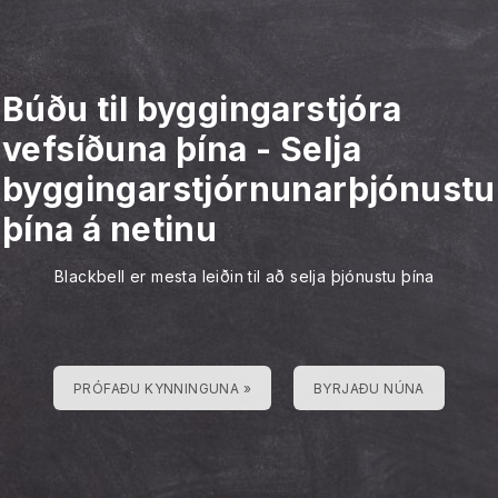
Búðu til byggingarstjóra
vefsíðuna þína
-
Selja
byggingarstjórnunarþjónustu
þína á netinu
Blackbell er mesta leiðin til að selja þjónustu þína
PRÓFAÐU KYNNINGUNA »
BYRJAÐU NÚNA