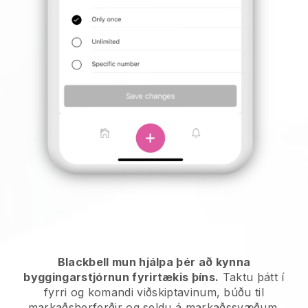
Blackbell mun hjálpa þér að kynna
byggingarstjórnun fyrirtækis þíns.
Taktu þátt í
fyrri og komandi viðskiptavinum, búðu til
markaðsherferðir og seldu á markaðssvæðum.