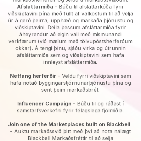
Afsláttarmiða
- Búðu til afsláttarkóða fyrir
viðskiptavini þína með fullt af valkostum til að velja
úr á gerð þeirra, upphæð og markaða þjónustu og
viðskiptavini. Deila þessum afsláttarmiða fyrir
áheyrendur að eigin vali með mismunandi
verkfærum (við mælum með tölvupóstsherferðum
okkar). Á tengi þínu, sjáðu virka og útrunnin
afsláttarmiða sem og viðskiptavini sem hafa
innleyst afsláttarmiða.
Netfang herferðir
-
Veldu fyrri viðskiptavini sem
hafa notað byggingarstjórnunarþjónustu þína og
sent þeim markaðsbréf.
Influencer Campaign
- Búðu til og ráðast í
samstarfsverkefni fyrir félagslega fjölmiðla.
Join one of the Marketplaces built on Blackbell
-
Auktu markaðssvið þitt með því að nota nálægt
Blackbell Markaðsfréttir til að selja