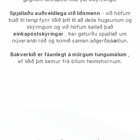
Spjallaðu auðveldlega við liðsmenn
- við höfum
búið til tengi fyrir liðið þitt til að deila hugsunum og
skýringum og við höfum kallað það
einkapóstskýringar
. Þar geturðu spjallað um
núverandi röð og komið saman aðgerðaáætlun.
Bakverkið er fáanlegt á mörgum tungumálum
,
ef liðið þitt kemur frá öllum heimshornum.