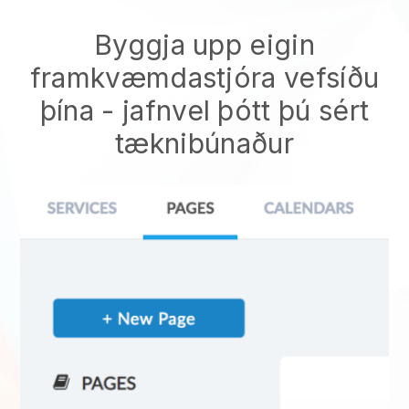
Byggja upp eigin
framkvæmdastjóra vefsíðu
þína
- jafnvel þótt þú sért
tæknibúnaður