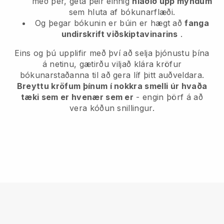
með þér, geta þeir einnig
hlaðið upp myndum
sem hluta af bókunarflæði.
Og þegar bókunin er búin er hægt að
fanga
undirskrift viðskiptavinarins
.
Eins og þú upplifir með því að selja þjónustu þína
á netinu, gætirðu viljað klára kröfur
bókunarstaðanna til að gera líf þitt auðveldara.
Breyttu kröfum þínum í nokkra smelli úr hvaða
tæki sem er hvenær sem er
- engin þörf á að
vera kóðun snillingur.