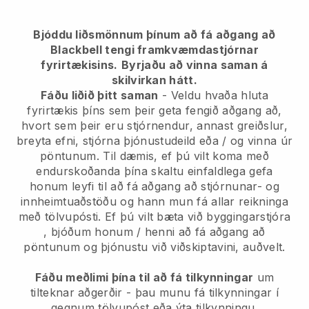
Bjóddu liðsmönnum þínum að fá aðgang að
Blackbell tengi framkvæmdastjórnar
fyrirtækisins.
Byrjaðu að vinna saman á
skilvirkan hátt.
Fáðu liðið þitt saman
- Veldu hvaða hluta
fyrirtækis þíns sem þeir geta fengið aðgang að,
hvort sem þeir eru stjórnendur, annast greiðslur,
breyta efni, stjórna þjónustudeild eða / og vinna úr
pöntunum. Til dæmis, ef þú vilt koma með
endurskoðanda þína skaltu einfaldlega gefa
honum leyfi til að fá aðgang að stjórnunar- og
innheimtuaðstöðu og hann mun fá allar reikninga
með tölvupósti.
Ef þú vilt bæta við byggingarstjóra
, bjóðum honum / henni að fá aðgang að
pöntunum og þjónustu við viðskiptavini, auðvelt.
Fáðu meðlimi þína til að fá tilkynningar
um
tilteknar aðgerðir - þau munu fá tilkynningar í
gegnum tölvupóst eða ýta tilkynningu.