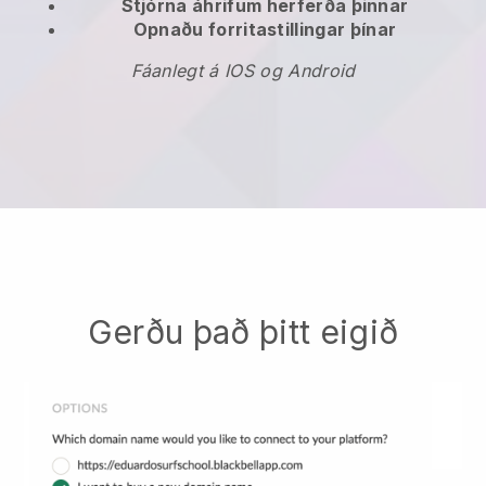
Stjórna áhrifum herferða þinnar
Opnaðu forritastillingar þínar
Fáanlegt á IOS og Android
Gerðu það þitt eigið