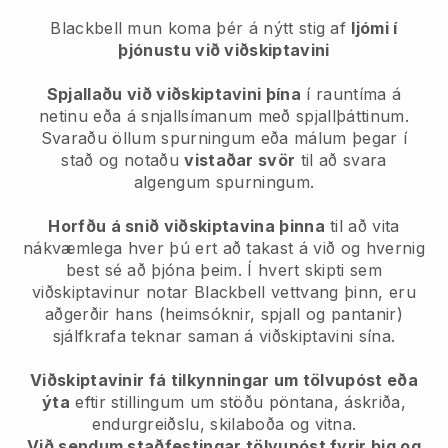
Blackbell mun koma þér á nýtt stig af
ljómi í
þjónustu við viðskiptavini
Spjallaðu við viðskiptavini þína
í rauntíma á
netinu eða á snjallsímanum með spjallþáttinum.
Svaraðu öllum spurningum eða málum þegar í
stað og notaðu
vistaðar svör
til að svara
algengum spurningum.
Horfðu á snið viðskiptavina þinna
til að vita
nákvæmlega hver þú ert að takast á við og hvernig
best sé að þjóna þeim. Í hvert skipti sem
viðskiptavinur notar
Blackbell
vettvang þinn, eru
aðgerðir hans (heimsóknir, spjall og pantanir)
sjálfkrafa teknar saman á viðskiptavini sína.
Viðskiptavinir fá tilkynningar um tölvupóst eða
ýta
eftir stillingum um stöðu pöntana, áskriða,
endurgreiðslu, skilaboða og vitna.
Við sendum staðfestingar tölvupóst fyrir þig og