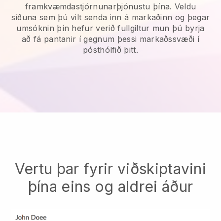
framkvæmdastjórnunarþjónustu þína.
Veldu
síðuna sem þú vilt senda inn á markaðinn og þegar
umsóknin þín hefur verið fullgiltur mun þú byrja
að fá pantanir í gegnum þessi markaðssvæði í
pósthólfið þitt.
Vertu þar fyrir viðskiptavini
þína eins og aldrei áður