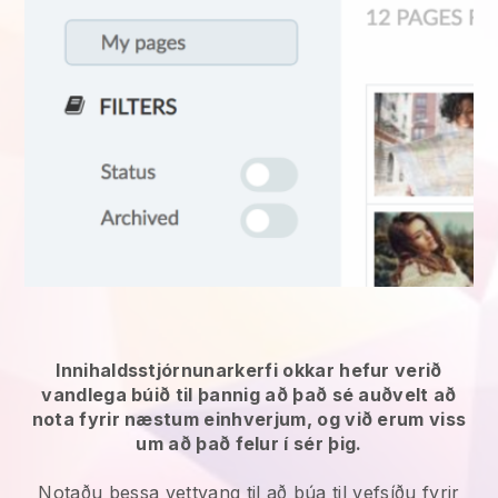
Innihaldsstjórnunarkerfi okkar hefur verið
vandlega búið til þannig að það sé auðvelt að
nota fyrir næstum einhverjum, og við erum viss
um að það felur í sér þig.
Notaðu þessa vettvang til að búa til vefsíðu fyrir