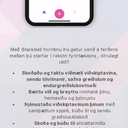
Með
Blackbell
forritinu
Þú getur verið á ferðinni
meðan þú starfar í rekstri fyrirtækisins
, ótrúlegt
rétt?
Skoðaðu og taktu viðmæli viðskiptavina,
sendu tilvitnanir, safna greiðslum og
endurgreiðslukostnaði
Bættu við og breyttu
innihaldi þínu,
heimasíðu og þjónustu
Þjónustaðu viðskiptavinum þínum
með
samþættum spjalli, búðu til og sendu
greiðsluskilaboð
Skoða og búðu til
afsláttarmiða