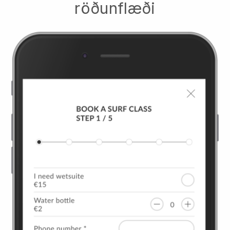
röðunflæði