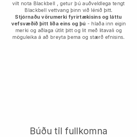
vilt nota
Blackbell
, getur þú auðveldlega tengt
Blackbell
vettvang þinn við lénið þitt.
Stjórnaðu vörumerki fyrirtækisins og láttu
vefsvæðið þitt líða eins og þú
- hlaða inn eigin
merki og aðlaga útlit þitt og lit með litavali og
möguleika á að breyta þema og stærð efnisins.
Búðu til fullkomna