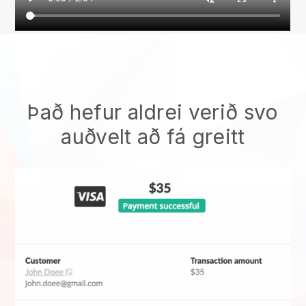
Það hefur aldrei verið svo
auðvelt að fá greitt