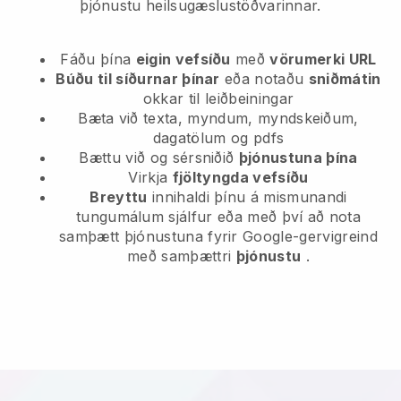
þjónustu heilsugæslustöðvarinnar.
Fáðu þína
eigin vefsíðu
með
vörumerki URL
Búðu til síðurnar þínar
eða notaðu
sniðmátin
okkar til leiðbeiningar
Bæta við texta, myndum, myndskeiðum,
dagatölum og pdfs
Bættu við og sérsniðið
þjónustuna þína
Virkja
fjöltyngda vefsíðu
Breyttu
innihaldi þínu á mismunandi
tungumálum sjálfur eða með því að nota
samþætt þjónustuna fyrir Google-gervigreind
með samþættri
þjónustu
.