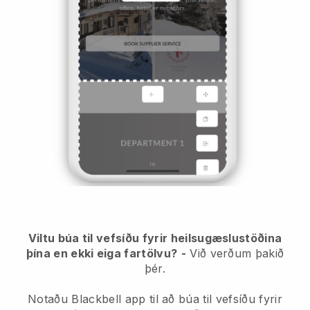
Viltu búa til vefsíðu fyrir heilsugæslustöðina
þína en ekki eiga fartölvu?
-
Við verðum þakið
þér.
Notaðu Blackbell app til að búa til vefsíðu fyrir