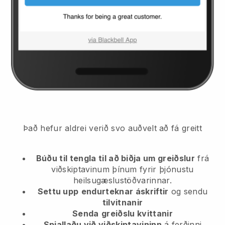
Það hefur aldrei verið svo auðvelt að fá greitt
Búðu til tengla til að biðja um greiðslur
frá
viðskiptavinum þínum
fyrir þjónustu
heilsugæslustöðvarinnar.
Settu upp
endurteknar áskriftir
og sendu
tilvitnanir
Senda
greiðslu kvittanir
Spjallaðu við viðskiptavininn
á ferðinni