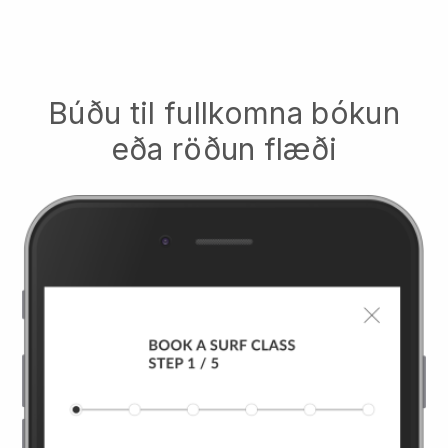
Búðu til fullkomna bókun
eða röðun flæði