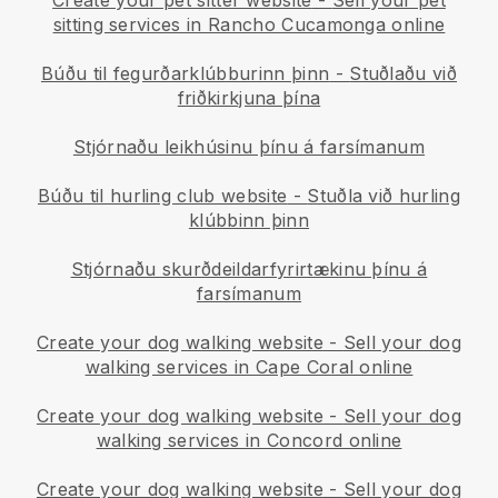
Create your pet sitter website
-
Sell your pet
sitting services in Rancho Cucamonga online
Búðu til fegurðarklúbburinn þinn
-
Stuðlaðu við
friðkirkjuna þína
Stjórnaðu leikhúsinu þínu á farsímanum
Búðu til hurling club website
-
Stuðla við hurling
klúbbinn þinn
Stjórnaðu skurðdeildarfyrirtækinu þínu á
farsímanum
Create your dog walking website
-
Sell your dog
walking services in Cape Coral online
Create your dog walking website
-
Sell your dog
walking services in Concord online
Create your dog walking website
-
Sell your dog