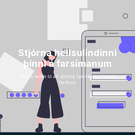
Stjórna heilsulindinni
þinni á farsímanum
Mesta leiðin til að stjórna fyrirtækinu þínu á
ferðinni