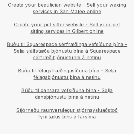
Create your beautician website
-
Sell your waxing
services in San Mateo online
Create your pet sitter website
-
Sell your pet
sitting services in Gilbert online
Búðu til Squarespace sérfræðinga vefsíðuna þína
-
Selja sjálfstæða þjónustu þína á Squarespace
sérfræðiþjónustunni á netinu
Búðu til félagsfræðingasíðuna þína
-
Selja
félagsþjónustu þína á netinu
Búðu til dansara vefsíðuna þína
-
Selja
dansþjónustu þína á netinu
Stjórnaðu raunverulegur stjórnsýsluaðstoð
fyrirtækis þíns á farsíma