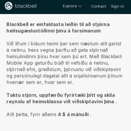
Explore
Contact
Sign in
Um okkur
Blackbell er einfaldasta leiðin til að stjórna
heilsugæslustöðinni þínu á farsímanum
Við lifum í bláum heimi þar sem næstum allt gerist
á netinu.
Þess vegna þarftu að geta stjórnað
heilsulindinni þínu hvar sem þú ert.
Með
Blackbell
Mobile App geturðu búið til vefsíðu á netinu,
stjórnað efni, greiðslum, þjónustu við viðskiptavini
og persónulegt dagatal allt á snjallsímanum þínum
hvenær sem er, hvar sem er.
Taktu stjórn, uppfærðu fyrirtæki þitt og skila
reynslu af heimsklassa við viðskiptavini þína
.
Allt þetta, fyrir aðeins
4 $ á mánuði
.