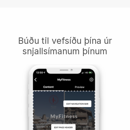
Búðu til vefsíðu þína úr
snjallsímanum þínum