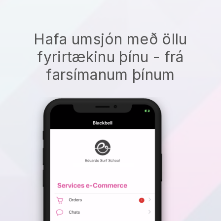
Hafa umsjón með öllu
fyrirtækinu þínu - frá
farsímanum þínum