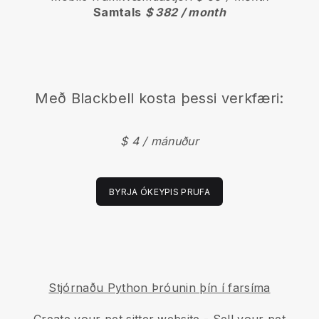
Samtals
$ 382 / month
Með
Blackbell
kosta þessi verkfæri:
$ 4 / mánuður
BYRJA ÓKEYPIS PRUFA
Stjórnaðu Python Þróunin þín í farsíma