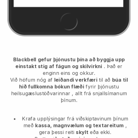
Blackbell
gefur þjónustu þína að byggja upp
einstakt stig af fágun og skilvirkni
. Það er
enginn eins og okkur.
Við höfum nóg af
leiðandi verkfæri
til að
búa til
hið fullkomna bókun flæði
fyrir þjónustu
heilsugæslustöðvarinnar
, allt frá snjallsímanum
þínum.
Krafa upplýsingar frá viðskiptavinum þínum
með
kassa, magnvælum og textareitum
,
gera þessi reiti
skylt
eða ekki.