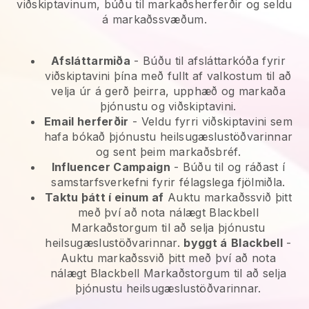
viðskiptavinum, búðu til markaðsherferðir og seldu
á markaðssvæðum.
Afsláttarmiða
- Búðu til afsláttarkóða fyrir
viðskiptavini þína með fullt af valkostum til að
velja úr á gerð þeirra, upphæð og markaða
þjónustu og viðskiptavini.
Email herferðir
-
Veldu fyrri viðskiptavini sem
hafa bókað þjónustu heilsugæslustöðvarinnar
og sent þeim markaðsbréf.
Influencer Campaign
- Búðu til og ráðast í
samstarfsverkefni fyrir félagslega fjölmiðla.
Taktu þátt í einum af
Auktu markaðssvið þitt
með því að nota nálægt Blackbell
Markaðstorgum til að selja þjónustu
heilsugæslustöðvarinnar.
byggt á
Blackbell
-
Auktu markaðssvið þitt með því að nota
nálægt Blackbell Markaðstorgum til að selja
þjónustu heilsugæslustöðvarinnar.