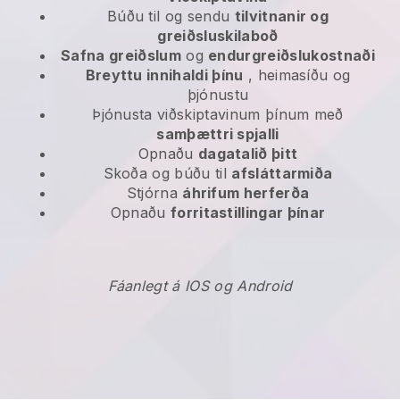
Búðu til og sendu
tilvitnanir og
greiðsluskilaboð
Safna greiðslum
og
endurgreiðslukostnaði
Breyttu innihaldi þínu
, heimasíðu og
þjónustu
Þjónusta viðskiptavinum þínum með
samþættri spjalli
Opnaðu
dagatalið þitt
Skoða og búðu til
afsláttarmiða
Stjórna
áhrifum herferða
Opnaðu
forritastillingar þínar
Fáanlegt á IOS og Android