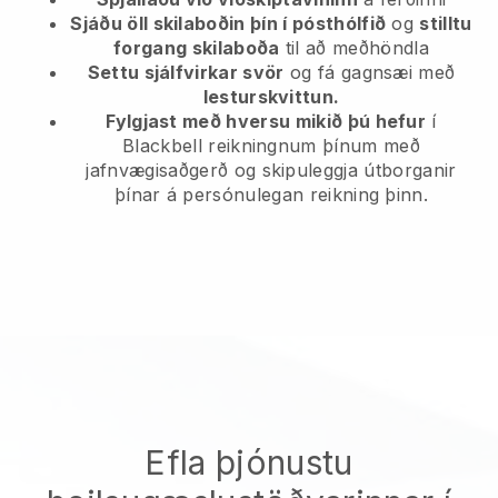
Sjáðu öll skilaboðin þín í pósthólfið
og
stilltu
forgang skilaboða
til að meðhöndla
Settu sjálfvirkar svör
og fá gagnsæi með
lesturskvittun.
Fylgjast með hversu mikið þú hefur
í
Blackbell reikningnum þínum með
jafnvægisaðgerð og skipuleggja útborganir
þínar á persónulegan reikning þinn.
Efla þjónustu