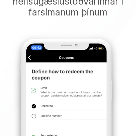
heilsugæslustöðvarinnar í
farsímanum þínum