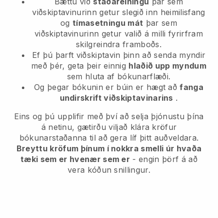
Bættu við
staðareiningu
þar sem
viðskiptavinurinn getur slegið inn heimilisfang
og
tímasetningu mát
þar sem
viðskiptavinurinn getur valið á milli fyrirfram
skilgreindra framboðs.
Ef þú þarft viðskiptavin þinn að senda myndir
með þér, geta þeir einnig
hlaðið upp myndum
sem hluta af bókunarflæði.
Og þegar bókunin er búin er hægt að
fanga
undirskrift viðskiptavinarins
.
Eins og þú upplifir með því að selja þjónustu þína
á netinu, gætirðu viljað klára kröfur
bókunarstaðanna til að gera líf þitt auðveldara.
Breyttu kröfum þínum í nokkra smelli úr hvaða
tæki sem er hvenær sem er
- engin þörf á að
vera kóðun snillingur.