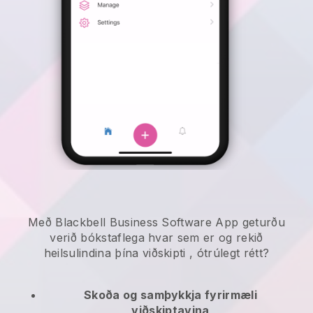
Með Blackbell Business Software App geturðu
verið bókstaflega hvar sem er og
rekið
heilsulindina þína viðskipti
, ótrúlegt rétt?
Skoða og samþykkja fyrirmæli
viðskiptavina