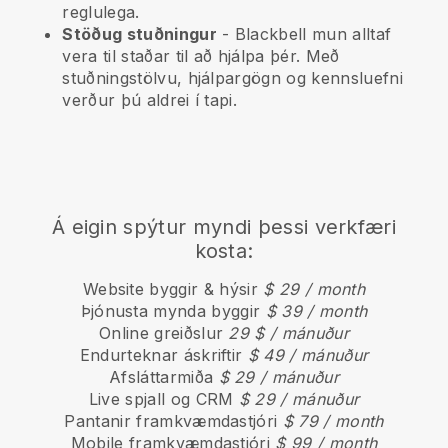
reglulega.
Stöðug stuðningur
-
Blackbell
mun alltaf
vera til staðar til að hjálpa þér. Með
stuðningstölvu, hjálpargögn og kennsluefni
verður þú aldrei í tapi.
Á eigin spýtur myndi þessi verkfæri
kosta:
Website byggir & hýsir
$ 29 / month
Þjónusta mynda byggir
$ 39 / month
Online greiðslur
29 $ / mánuður
Endurteknar áskriftir
$ 49 / mánuður
Afsláttarmiða
$ 29 / mánuður
Live spjall og CRM
$ 29 / mánuður
Pantanir framkvæmdastjóri
$ 79 / month
Mobile framkvæmdastjóri
$ 99 / month