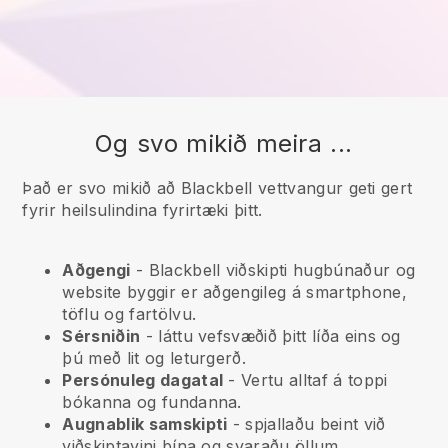
Og svo mikið meira ...
Það er svo mikið að Blackbell vettvangur geti gert
fyrir heilsulindina fyrirtæki þitt.
Aðgengi
-
Blackbell
viðskipti hugbúnaður og
website byggir er aðgengileg á smartphone,
töflu og fartölvu.
Sérsniðin
- láttu vefsvæðið þitt líða eins og
þú með lit og leturgerð.
Persónuleg dagatal
- Vertu alltaf á toppi
bókanna og fundanna.
Augnablik samskipti
- spjallaðu beint við
viðskiptavini þína og svaraðu öllum