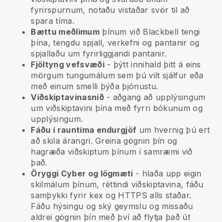
fyrirspurnum, notaðu vistaðar svör til að
spara tíma.
Bættu meðlimum
þínum við
Blackbell
tengi
þína, tengdu spjall, verkefni og pantanir og
spjallaðu um fyrirliggjandi pantanir.
Fjöltyng vefsvæði
- þýtt innihald þitt á eins
mörgum tungumálum sem þú vilt sjálfur eða
með einum smelli þýða þjónustu.
Viðskiptavinasnið
- aðgang að upplýsingum
um viðskiptavini þína með fyrri bókunum og
upplýsingum.
Fáðu í rauntíma endurgjöf
um hvernig þú ert
að skila árangri. Greina gögnin þín og
hagræða viðskiptum þínum í samræmi við
það.
Öryggi Cyber og lögmæti
- hlaða upp eigin
skilmálum þínum, réttindi viðskiptavina, fáðu
samþykki fyrir kex og HTTPS alls staðar.
Fáðu hýsingu og ský geymslu og missaðu
aldrei gögnin þín með því að flytja það út