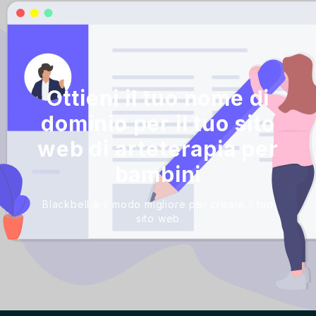
Ottieni il tuo nome di
dominio per il tuo sito
web di arteterapia per
bambini
Blackbell è il modo migliore per creare il tuo
sito web