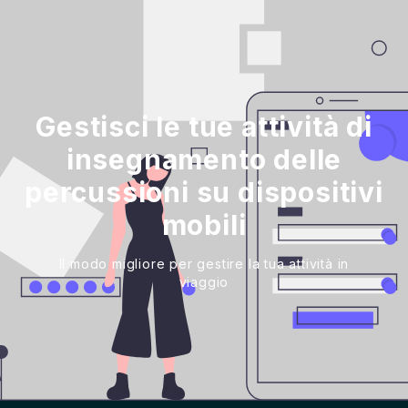
Gestisci le tue attività di
insegnamento delle
percussioni su dispositivi
mobili
Il modo migliore per gestire la tua attività in
viaggio