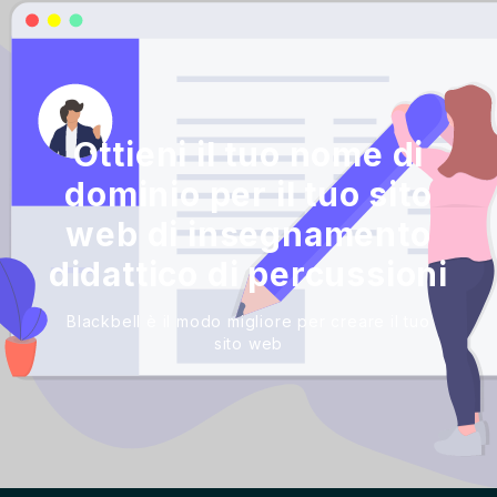
Ottieni il tuo nome di
dominio per il tuo sito
web di insegnamento
didattico di percussioni
Blackbell è il modo migliore per creare il tuo
sito web