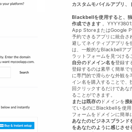
カスタムモバイルアプリ、
Blackbellを使用すると、
作成できます
。YYYY380
App StoreまたはGoog
予約できるアプリに統合さ
避してネイティブアプリを
は、一般的なBlackbel
ラットフォームを見つける
自分のドメイン名を
登録する
登録するのは素早く簡単です。
に専門的で滑らかな外観を与え
イン名を購入することで、
回クリックするだけであなた
ることができます。
または既存の
ドメインを
接
ているのにBlackbellを使
フォームをドメインに簡単
あなたのビジネスブランド
をあなたのように感じさせ