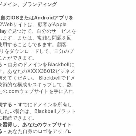
ドメイン、ブランディング
独自のIOSまたはAndroidアプリを
12Webサイトは、顧客がApple
le Playで見つけて、自分のサービスを
れます。または、複雑な問題を回
使用することもできます。顧客
lアプリをダウンロードして、自分のプ
ことができます。
 - 自分のドメインをBlackbellに
あなたのXXXX38012ビジネス
てください。 Blackbellでドメ
技術的な構成をスキップして、数
の.comウェブサイトを手に入れ
続する
- すでにドメインを所有し
用したい場合は、Blackbellプラット
に接続できます。
を習得し、あなたのウェブサイト
る
- あなた自身のロゴをアップロ