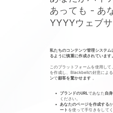
あっても - 
YYYYウェブ
私たちのコンテンツ管理システム
るように慎重に作成されています
このプラットフォームを使用して、YY
を作成し、Blackbellの好意によ
ン
で
顧客を驚かせます
。
ブランドのURL
であなた
自身
ください。
あなたのページを作成する
ート
を使って手引きをして