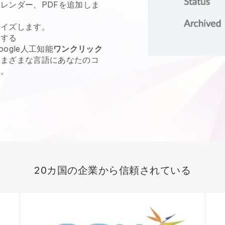
レンダー、PDFを追加しま
マイズします。
にする
ogle人工知能
ワンクリック
さまざまな言語にあなたのコ
い。
20カ国の企業から信頼されている