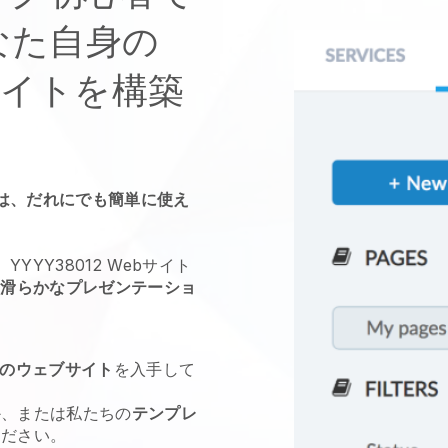
あなた自身の
サイトを構築
は、だれにでも簡単に使え
。
YY38012 Webサイト
る
滑らかなプレゼンテーショ
のウェブサイト
を入手して
か、または私たちの
テンプレ
ください。