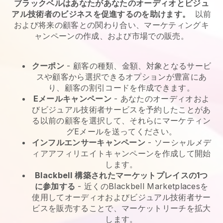
ブラックベルはあなたがあなたのオーディオとビジュ
アル技術者のビジネスを促進するのを助けます。
以前
および将来の顧客との関わり合い、マーケティングキ
ャンペーンの作成、および市場での販売。
クーポン
- 顧客の種類、金額、対象となるサービ
スや顧客から選択できるオプションが豊富にあ
り、顧客の割引コードを作成できます。
Eメールキャンペーン
-
あなたのオーディオおよ
びビジュアル技術者サービスを予約したことがあ
る以前の顧客を選択して、それらにマーケティン
グEメールを送ってください。
インフルエンサーキャンペーン
- ソーシャルメデ
ィアアフィリエイトキャンペーンを作成して開始
します。
Blackbell
構築されたマーケットプレイスの1つ
に参加する
-
近くのBlackbell Marketplacesを
使用してオーディオおよびビジュアル技術者サー
ビスを販売することで、マーケットリーチを拡大
します。