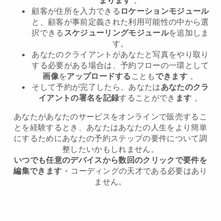
顧客が住所を入力できる
ロケーションモジュール
と、顧客が事前定義された利用可能性の中から選
択できる
スケジューリングモジュール
を追加しま
す。
あなたのクライアントがあなたと写真をやり取り
する必要がある場合は、予約フローの一環として
画像
を
アップロードする
ことも
できます
。
そして予約が完了したら、あなたは
あなたのクラ
イアントの署名を記録
することができ
ます
。
あなたがあなたのサービスをオンラインで販売するこ
とを経験するとき、あなたはあなたの人生をより簡単
にするためにあなたの予約ステップの要件について調
整したいかもしれません。
いつでも任意のデバイスから数回のクリックで要件を
編集できます
- コーディングの天才である必要はあり
ません。