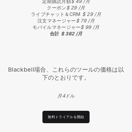
定期購読月額
$ 49 /月
クーポン
$ 29 /月
ライブチャット＆CRM
$ 29 /月
注文マネージャー
$ 79 /月
モバイルマネージャー
$ 99 /月
合計
$ 382 /月
Blackbell
場合、これらのツールの価格は以
下のとおりです。
月4ドル
無料トライアルを開始