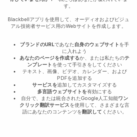
す。
Blackbellアプリを使用して、オーディオおよびビジュ
アル技術者サービス用のWebサイトを作成します。
ブランドのURL
であなた
自身のウェブサイト
を手
に入れよう
あなたのページを作成する
か、または私たちの
テ
ンプレート
を使って手引きをしてください
テキスト、画像、ビデオ、カレンダー、および
PDFを追加する
サービスを
追加してカスタマイズする
多言語ウェブサイトを
有効にする
自分で、または統合されたGoogle人工知能
ワン
クリック翻訳サービス
を使用して、さまざまな言
語にあなたのコンテンツを
翻訳して
ください。