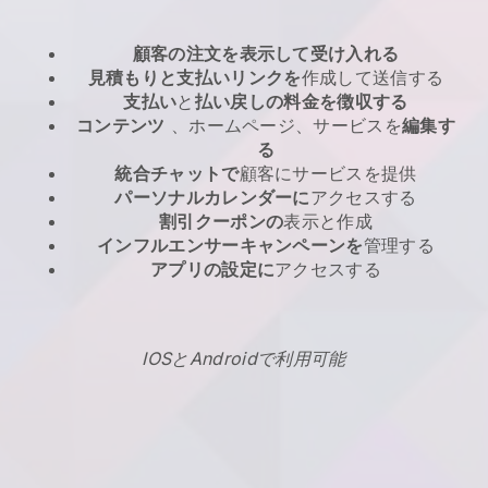
顧客の注文を表示して受け入れる
見積もりと支払いリンクを
作成して送信する
支払い
と
払い戻しの料金を徴収する
コンテンツ
、ホームページ、サービスを
編集す
る
統合チャットで
顧客にサービスを提供
パーソナルカレンダーに
アクセスする
割引クーポンの
表示と作成
インフルエンサーキャンペーンを
管理する
アプリの設定に
アクセスする
IOSとAndroidで利用可能