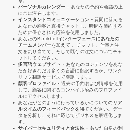
る。
パーソナルカレンダー
- あなたの予約や会議の上
に常に滞在します。
インスタントコミュニケーション
- 質問に答える
あなたの顧客と直接チャットし、時間を節約する
ために保存された応答を使用しました。
あなたの
Blackbell
インターフェース
にあなたの
チームメンバー
を
加えて
、チャット、仕事と注
文を割り当てて、そして既存の注文についてチャ
ットしてください。
多言語ウェブサイト
- あなたのコンテンツをあな
たが好きなだけ多くの言語に翻訳するか、ワンク
リック翻訳サービスで翻訳します。
顧客プロファイル
- 過去の予約および情報を使用
して、顧客に関するコンパイル済みのプロファイ
ルにアクセスします。
あなたがどのように行っているかについての
リア
ルタイムのフィードバックを得
てください。デー
タを分析し、それに応じてビジネスを最適化しま
す。
サイバーセキュリティと合法性
- あなた自身の利