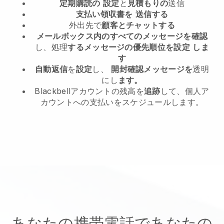
定期購読の
設定
と
見積もりの
送信
支払い領収書を
送信する
外出先で
顧客とチャットする
メールボックス内のすべてのメッセージを確認
し、処理
するメッセージの優先順位を設定
しま
す
自動返信
を
設定
し、
開封確認メッセージを
透明
にし
ます。
Blackbellアカウントの残高を
追跡
して、個人ア
カウントへの支払いをスケジュールします。
あなたの携帯電話であなたの