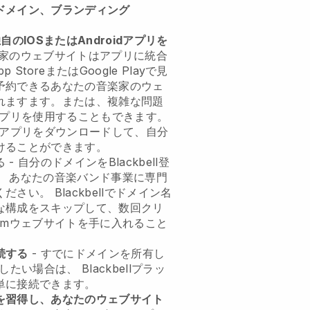
ドメイン、ブランディング
独自のIOSまたはAndroidアプリを
家のウェブサイトはアプリに統合
p StoreまたはGoogle Playで見
予約できる
あなたの音楽家のウェ
れます
ます。または、複雑な問題
プリを使用することもできます。
アプリをダウンロードして、自分
けることができます。
 - 自分のドメインを
Blackbell
登
。
あなたの音楽バンド事業に専門
ください。
Blackbell
でドメイン名
な構成をスキップして、数回クリ
omウェブサイトを手に入れること
続する
- すでにドメインを所有し
用したい場合は、
Blackbell
プラッ
単に接続できます。
を習得し、あなたのウェブサイト