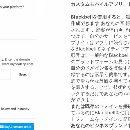
カスタムモバイルアプリ、
Blackbellを使用すると、
作成できます
あなたの音楽
されます
、顧客がApple Ap
つけて、自分のサービスを
ブサイトはアプリに統合さ
を
Blackbell
てネイティブア
顧客は、一般的な
Blackbell
のプラットフォームを見つ
自分のドメイン名を
登録する
録するのは素早く簡単です
的で滑らかな外観を与えて
を購入することで、技術的
ックするだけであなたの.c
ができます。
または既存の
ドメインを
接
ているのに
Blackbell
を使
トフォームをドメインに簡
あなたのビジネスブランド