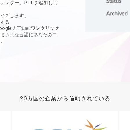
レンダー、PDFを追加しま
マイズします。
にする
ogle人工知能
ワンクリック
さまざまな言語にあなたのコ
い。
20カ国の企業から信頼されている