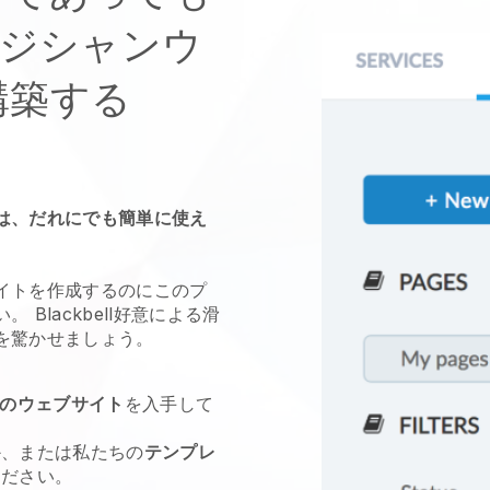
ジシャンウ
構築する
は、だれにでも簡単に使え
。
イトを作成するのにこのプ
い。
Blackbell
好意による滑
を驚かせましょう。
のウェブサイト
を入手して
か、または私たちの
テンプレ
ください。