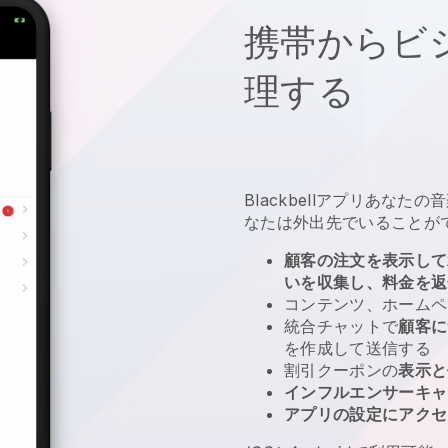
携帯からビ
理する
Blackbell
アプリ
あなたの音
なたは外出先でいることが
顧客の注文を表示して
いを収集し、料金を返
コンテンツ、ホームペ
統合チャットで
顧客に
を作成して送信する
割引クーポンの
表示と
インフルエンサーキャ
アプリの設定にアクセ