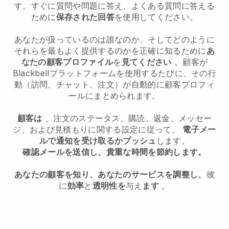
す。すぐに質問や問題に答え、よくある質問に答える
ために
保存された回答
を使用してください。
あなたが扱っているのは誰なのか、そしてどのように
それらを最もよく提供するのかを正確に知るために
あ
なたの顧客プロファイル
を
見てください
。顧客が
Blackbell
プラットフォームを使用するたびに、その行
動（訪問、チャット、注文）が自動的に顧客プロフィ
ールにまとめられます。
顧客は
、注文のステータス、購読、返金、メッセー
ジ、および見積もりに関する設定に従って、
電子メー
ルで通知を受け取るかプッシュ
します。
確認メールを送信し、貴重な時間を節約します。
あなたの顧客を知り、あなたのサービスを調整し、
彼
に
効率
と
透明性を
与え
ます
。