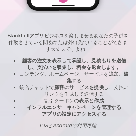
Blackbell
アプリ
ビジネスを楽しませるあなたの子供を
作動させている間あなたは外出先でいることができま
す
大丈夫ですよね。
顧客の注文を表示して承認し、見積もりを送信
し、支払いを収集し、料金を返金します。
コンテンツ、ホームページ、サービスを
追加、編
集
する
統合チャットで
顧客にサービスを提供
し、支払い
リンクを作成して送信する
割引クーポンの
表示と作成
インフルエンサーキャンペーンを管理する
アプリの設定にアクセスする
IOSとAndroidで利用可能