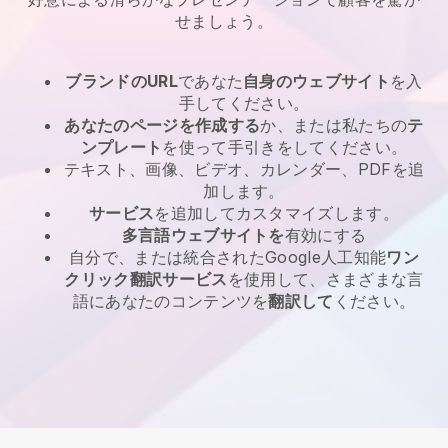
せましょう。
ブランドのURL
であなた
自身のウェブサイト
を入
手してください。
あなたのページを作成する
か、または私たちの
テ
ンプレート
を使って手引きをしてください。
テキスト、画像、ビデオ、カレンダー、PDFを追
加します。
サービス
を追加してカスタマイズします。
多言語ウェブサイトを
有効にする
自分で、または統合されたGoogle人工知能
ワン
クリック翻訳サービス
を使用して、さまざまな言
語にあなたのコンテンツを
翻訳して
ください。