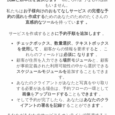
もいません。
私たちは
お子様向けのおもてなしサービス
の完璧な予
約の流れ
を
作成する
ためのあなたのためのたくさんの
直感的なツール
を持ってい
ます
。
サービスを作成するとき
に予約手順を追加します
。
チェックボックス、数量選択、テキストボックス
を使用して
、顧客からの情報を要求する
と
、こ
れらのフィールドは
必須に
なります
。
顧客が住所を入力できる
場所モジュール
と、顧客
が事前定義された利用可能性の中から選択できる
スケジュールモジュールを
追加することもできま
す。
あなたのクライアントがあなたと写真をやり取り
する必要がある場合は、予約フローの一環として
画像
を
アップロードする
ことも
できます
。
そして予約が完了したら、あなたは
あなたのクラ
イアントの署名を記録
することができ
ます
。