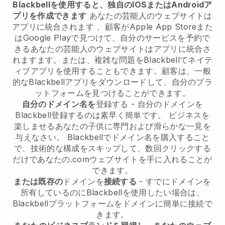
Blackbellを使用すると、独自のIOSまたはAndroidア
プリを作成できます
あなたの芸能人のウェブサイトは
アプリに統合されます
、顧客がApple App Storeまた
はGoogle Playで見つけて、自分のサービスを予約で
きる
あなたの芸能人のウェブサイトはアプリに統合さ
れます
ます。または、複雑な問題を
Blackbell
てネイテ
ィブアプリを使用することもできます。顧客は、一般
的な
Blackbell
アプリをダウンロードして、自分のプラ
ットフォームを見つけることができます。
自分のドメイン名を
登録する - 自分のドメインを
Blackbell
登録するのは素早く簡単です。
ビジネスを
楽しませるあなたの子供に専門および滑らかな一見を
与えなさい。
Blackbell
でドメイン名を購入すること
で、技術的な構成をスキップして、数回クリックする
だけであなたの.comウェブサイトを手に入れることが
できます。
または既存の
ドメインを
接続する
- すでにドメインを
所有しているのに
Blackbell
を使用したい場合は、
Blackbell
プラットフォームをドメインに簡単に接続で
きます。