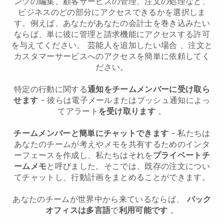
ンツの編集、顧客サービスの管理、注文の処理など、
ビジネスのどの部分にアクセスできるかを選択しま
す。例えば、あなたがあなたの会計士を巻き込みたい
ならば、単に彼に管理と請求機能にアクセスする許可
を与えてください。
芸能人を追加したい場合
、注文と
カスタマーサービスへのアクセスを簡単に依頼してく
ださい。
特定の行動に関する
通知をチームメンバーに受け取ら
せます
- 彼らは電子メールまたはプッシュ通知によっ
てアラート
を受け取ります
。
チームメンバーと簡単にチャットできます
- 私たちは
あなたのチームが考えやメモを共有するためのインタ
ーフェースを作成し、私たちはそれを
プライベートチ
ームメモ
と呼びました。そこでは、既存の注文につい
てチャットし、行動計画をまとめることができます。
あなたのチームが世界中から来ているならば、
バック
オフィスは多言語
で
利用可能です
。