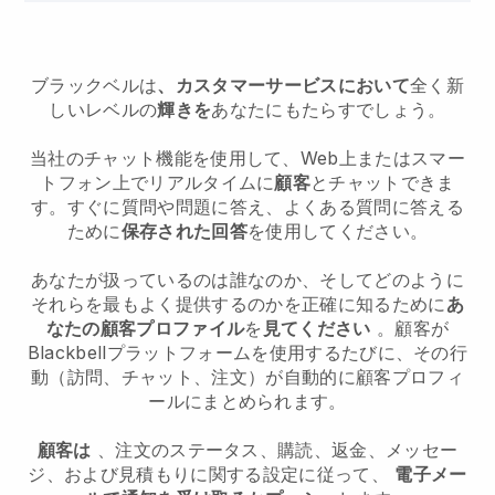
ブラックベルは
、カスタマーサービスにおいて
全く新
しいレベルの
輝きを
あなたにもたらすでしょう。
当社のチャット機能を使用して、Web上またはスマー
トフォン上でリアルタイムに
顧客
とチャットできま
す。すぐに質問や問題に答え、よくある質問に答える
ために
保存された回答
を使用してください。
あなたが扱っているのは誰なのか、そしてどのように
それらを最もよく提供するのかを正確に知るために
あ
なたの顧客プロファイル
を
見てください
。顧客が
Blackbell
プラットフォームを使用するたびに、その行
動（訪問、チャット、注文）が自動的に顧客プロフィ
ールにまとめられます。
顧客は
、注文のステータス、購読、返金、メッセー
ジ、および見積もりに関する設定に従って、
電子メー