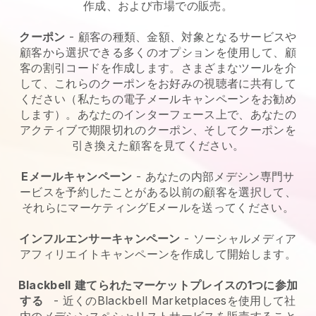
作成、および市場での販売。
クーポン
- 顧客の種類、金額、対象となるサービスや
顧客から選択できる多くのオプションを使用して、顧
客の割引コードを作成します。さまざまなツールを介
して、これらのクーポンをお好みの視聴者に共有して
ください（私たちの電子メールキャンペーンをお勧め
します）。あなたのインターフェース上で、あなたの
アクティブで期限切れのクーポン、そしてクーポンを
引き換えた顧客を見てください。
Eメールキャンペーン
-
あなたの内部メデシン専門サ
ービスを予約したことがある以前の顧客を選択して、
それらにマーケティングEメールを送ってください。
インフルエンサーキャンペーン
- ソーシャルメディア
アフィリエイトキャンペーンを作成して開始します。
Blackbell
建てられたマーケットプレイスの1つに参加
する
-
近くのBlackbell Marketplacesを使用して社
内のメデシンスペシャリストサービスを販売すること