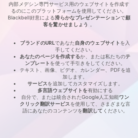
内部メデシン専門サービス
用のウェブサイトを作成す
るのにこのプラットフォームを使用してください。
Blackbell
好意による
滑らかなプレゼンテーション
で
顧
客を驚かせましょう
。
ブランドのURL
であなた
自身のウェブサイト
を入
手してください。
あなたのページを作成する
か、または私たちの
テ
ンプレート
を使って手引きをしてください。
テキスト、画像、ビデオ、カレンダー、PDFを追
加します。
サービス
を追加してカスタマイズします。
多言語ウェブサイトを
有効にする
自分で、または統合されたGoogle人工知能
ワン
クリック翻訳サービス
を使用して、さまざまな言
語にあなたのコンテンツを
翻訳して
ください。