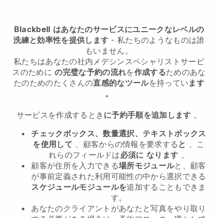
Blackbell
はあなたのサービスにユニークなレベルの
洗練と効率性を提供します
- 私たちのようなものは誰
もいません。
私たちは
あなたの社内メデシンスペシャリストサービ
スのために
の完璧な予約の流れ
を
作成する
ためのあな
たのためのたくさんの
直感的なツール
を持ってい
ます
。
サービスを作成するとき
に予約手順を追加します
。
チェックボックス、数量選択、テキストボックス
を使用して
、顧客からの情報を要求する
と
、こ
れらのフィールドは
必須に
なります
。
顧客が住所を入力できる
場所モジュール
と、顧客
が事前定義された利用可能性の中から選択できる
スケジュールモジュールを
追加することもできま
す。
あなたのクライアントがあなたと写真をやり取り