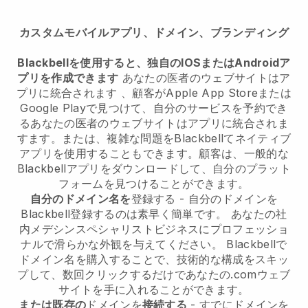
カスタムモバイルアプリ、ドメイン、ブランディング
Blackbellを使用すると、独自のIOSまたはAndroidア
プリを作成できます
あなたの医者のウェブサイトはア
プリに統合されます
、顧客がApple App Storeまたは
Google Playで見つけて、自分のサービスを予約でき
る
あなたの医者のウェブサイトはアプリに統合されま
す
ます。または、複雑な問題を
Blackbell
てネイティブ
アプリを使用することもできます。顧客は、一般的な
Blackbell
アプリをダウンロードして、自分のプラット
フォームを見つけることができます。
自分のドメイン名を
登録する - 自分のドメインを
Blackbell
登録するのは素早く簡単です。
あなたの社
内メデシンスペシャリストビジネスにプロフェッショ
ナルで滑らかな外観を与えてください。
Blackbell
で
ドメイン名を購入することで、技術的な構成をスキッ
プして、数回クリックするだけであなたの.comウェブ
サイトを手に入れることができます。
または既存の
ドメインを
接続する
- すでにドメインを