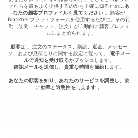
それらを最もよく提供するのかを正確に知るために
あ
なたの顧客プロファイル
を
見てください
。顧客が
Blackbell
プラットフォームを使用するたびに、その行
動（訪問、チャット、注文）が自動的に顧客プロフィ
ールにまとめられます。
顧客は
、注文のステータス、購読、返金、メッセー
ジ、および見積もりに関する設定に従って、
電子メー
ルで通知を受け取るかプッシュ
します。
確認メールを送信し、貴重な時間を節約します。
あなたの顧客を知り、あなたのサービスを調整し、
彼
に
効率
と
透明性を
与え
ます
。