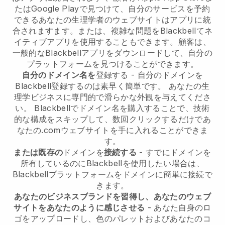
たはGoogle Playで見つけて、自分のサービスを予約
できる
あなたの生理学者のウェブサイトはアプリに統
合されます
ます。または、複雑な問題を
Blackbell
てネ
イティブアプリを使用することもできます。顧客は、
一般的な
Blackbell
アプリをダウンロードして、自分の
プラットフォームを見つけることができます。
自分のドメイン名を
登録する - 自分のドメインを
Blackbell
登録するのは素早く簡単です。
あなたの生
理学ビジネスに専門的で滑らかな外観を与えてくださ
い。
Blackbell
でドメイン名を購入することで、技術
的な構成をスキップして、数回クリックするだけであ
なたの.comウェブサイトを手に入れることができま
す。
または既存の
ドメインを
接続する
- すでにドメインを
所有しているのに
Blackbell
を使用したい場合は、
Blackbell
プラットフォームをドメインに簡単に接続で
きます。
あなたのビジネスブランドを習得し、あなたのウェブ
サイトをあなたのように感じさせる
- あなた自身のロ
ゴをアップロードし、色のパレットおよびあなたのコ