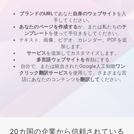
ブランドのURL
であなた
自身のウェブサイト
を入
手してください。
あなたのページを作成する
か、または私たちの
テ
ンプレート
を使って手引きをしてください。
テキスト、画像、ビデオ、カレンダー、PDFを追
加します。
サービス
を追加してカスタマイズします。
多言語ウェブサイトを
有効にする
自分で、または統合されたGoogle人工知能
ワン
クリック翻訳サービス
を使用して、さまざまな言
語にあなたのコンテンツを
翻訳して
ください。
20カ国の企業から信頼されている