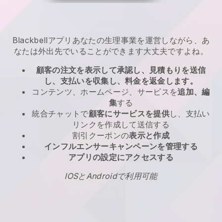
Blackbell
アプリ
あなたの生理事業を運営しながら、あ
なたは外出先でいることができます
大丈夫ですよね。
顧客の注文を表示して承認し、見積もりを送信
し、支払いを収集し、料金を返金します。
コンテンツ、ホームページ、サービスを
追加、編
集
する
統合チャットで
顧客にサービスを提供
し、支払い
リンクを作成して送信する
割引クーポンの
表示と作成
インフルエンサーキャンペーンを管理する
アプリの設定にアクセスする
IOSとAndroidで利用可能