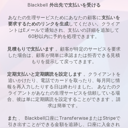
Blackbell
外出先で支払いを受ける
あなたの
生理サービス
ためにあなたの顧客に
支払いを
要求するためのリンクを生成
してください。クライア
ントはEメールで通知され、支払いの詳細を追加して
60秒以内に予約を処理できます。
見積もりで支払います
。顧客が特定のサービスを要求
した場合は、顧客が簡単に承認または拒否できる見積
もりを提示して戻ってきます。
定期支払いと定期購読を設定します
。クライアントを
追いかけたり、電話でカードを取ったり、毎月同じ情
報を再入力したりする日は終わりました。
あなたのク
ライアントがあなたの生理サービスを信頼している場
合、彼は単に定期購読を設定することができます
。請
求は簡単です。
また
、
Blackbell
口座にTransferwiseまたはStripeで
引き出すことができる金額を追跡し、口座に入金され