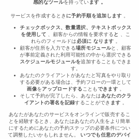
感的なツール
を持ってい
ます
。
サービスを作成するとき
に予約手順を追加します
。
チェックボックス、数量選択、テキストボックス
を使用して
、顧客からの情報を要求する
と
、こ
れらのフィールドは
必須に
なります
。
顧客が住所を入力できる
場所モジュール
と、顧客
が事前定義された利用可能性の中から選択できる
スケジュールモジュールを
追加することもできま
す。
あなたのクライアントがあなたと写真をやり取り
する必要がある場合は、予約フローの一環として
画像
を
アップロードする
ことも
できます
。
そして予約が完了したら、あなたは
あなたのクラ
イアントの署名を記録
することができ
ます
。
あなたがあなたのサービスをオンラインで販売するこ
とを経験するとき、あなたはあなたの人生をより簡単
にするためにあなたの予約ステップの必要条件につい
て調整したいかもしれません。
いつでも任意のデバイ