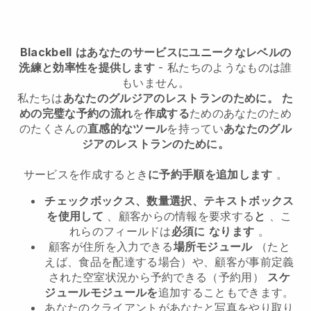
Blackbell
はあなたのサービスにユニークなレベルの
洗練と効率性を提供します
- 私たちのようなものは誰
もいません。
私たちは
あなたのグルジアのレストランのために。
た
めの完璧な予約の流れ
を
作成する
ためのあなたのため
のたくさんの
直感的なツール
を持ってい
あなたのグル
ジアのレストランのために。
サービスを作成するとき
に予約手順を追加します
。
チェックボックス、数量選択、テキストボックス
を使用して
、顧客からの情報を要求する
と
、こ
れらのフィールドは
必須に
なります
。
顧客が住所を入力できる
場所モジュール
（たと
えば、食品を配達する場合）や、顧客が事前定義
された空室状況から予約できる（予約用）
スケ
ジュールモジュールを
追加することもできます。
あなたのクライアントがあなたと写真をやり取り