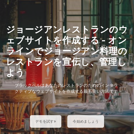
ジョージアンレストランのウ
ェブサイトを作成する
-
オン
ラインでジョージアン料理の
レストランを宣伝し、管理し
よう
ブラックベルはあなたのレストランのためのインタラ
クティブなウェブサイトを作成する最も良い方法です
デモを試す»
今始めましょう