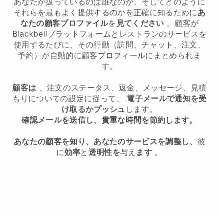
あなたが扱っているのは誰なのか、そしてどのように
それらを最もよく提供するのかを正確に知るために
あ
なたの顧客プロファイル
を
見てください
。顧客が
Blackbell
プラットフォームとレストランのサービスを
使用するたびに、その行動（訪問、チャット、注文、
予約）が自動的に顧客プロフィールにまとめられま
す。
顧客は
、注文のステータス、返金、メッセージ、見積
もりについての設定に従って、
電子メールで通知を受
け取るかプッシュ
します。
確認メールを送信し、貴重な時間を節約します。
あなたの顧客を知り、あなたのサービスを調整し、
彼
に
効率
と
透明性を
与え
ます
。