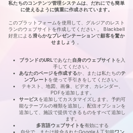
私たちのコンテンツ管理システムは、だれにでも簡単
に使えるように慎重に作成されています。
このプラットフォームを使用して、グルジアのレスト
ランのウェブサイトを作成してください
。
Blackbell
好意による
滑らかなプレゼンテーション
で
顧客を驚か
せましょう
。
ブランドのURL
であなた
自身のウェブサイト
を入
手してください。
あなたのページを作成する
か、または私たちの
テ
ンプレート
を使って手引きをしてください。
テキスト、地図、画像、ビデオ、カレンダー、
PDFを追加します。
サービス
を追加してカスタマイズします。予約可
能なテーブルの種類を追加し、配信オプションを
追加して、施設で提供できるものをすべて追加し
ます。
多言語ウェブサイトを
有効にする
自分で、または統合されたGoogle人工知能
ワン