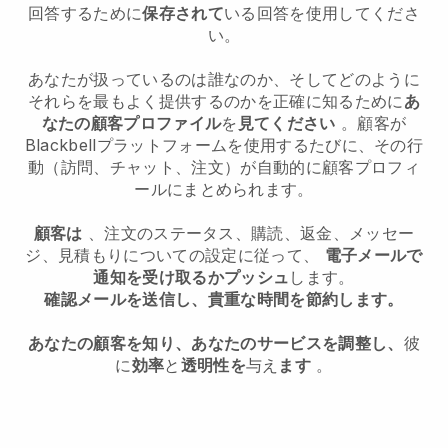
回答するために
保存されて
いる回答を使用してくださ
い。
あなたが扱っているのは誰なのか、そしてどのように
それらを最もよく提供するのかを正確に知るために
あ
なたの顧客プロファイル
を
見てください
。顧客が
Blackbell
プラットフォームを使用するたびに、その行
動（訪問、チャット、注文）が自動的に顧客プロフィ
ールにまとめられます。
顧客は
、注文のステータス、購読、返金、メッセー
ジ、見積もりについての設定に従って、
電子メールで
通知を受け取るかプッシュ
します。
確認メールを送信し、貴重な時間を節約します。
あなたの顧客を知り、あなたのサービスを調整し、
彼
に
効率
と
透明性を
与え
ます
。