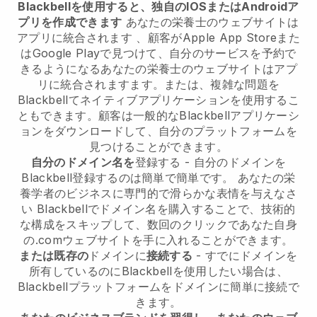
Blackbellを使用すると、独自のIOSまたはAndroidア
プリを作成できます
あなたの栄養士のウェブサイトは
アプリに統合されます
、顧客がApple App Storeまた
はGoogle Playで見つけて、自分のサービスを予約で
きるようになる
あなたの栄養士のウェブサイトはアプ
リに統合されます
ます。または、複雑な問題を
Blackbell
てネイティブアプリケーションを使用するこ
ともできます。顧客は一般的な
Blackbell
アプリケーシ
ョンをダウンロードして、自分のプラットフォームを
見つけることができます。
自分のドメイン名を
登録する - 自分のドメインを
Blackbell
登録するのは簡単で簡単です。
あなたの栄
養学者のビジネスに専門的で滑らかな表情を与えなさ
い
Blackbell
でドメイン名を購入することで、技術的
な構成をスキップして、数回のクリックであなた自身
の.comウェブサイトを手に入れることができます。
または既存の
ドメインに
接続する
- すでにドメインを
所有しているのに
Blackbell
を使用したい場合は、
Blackbell
プラットフォームをドメインに簡単に接続で
きます。