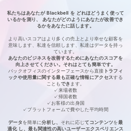
私たちはあなたが
Blackbell
を
どれほどうまく使って
いるかを測り、
あなたがどのようにあなたが改善でき
るかをあなたに話します。
より高いスコアはより多くの売上とより幸せな顧客を
意味します、私達を信頼します、私達はデータを持っ
ています。
あなたのビジネスを改善するためにあなたのスコアを
向上させてください。それはとても簡単です。
バックオフィスのインターフェースから直接
トラフィ
ックや使用量に関する最も正確な情報にアクセス
する
ことも
でき
ます。
✓来場者数
✓帰国者数
✓お客様の出身国
✓プラットフォームで費やした平均時間
データ
を簡単に
分析し、
それに応じ
てコンテンツ
を
最
適化
し、最も関連性の高いユーザーエクスペリエンス