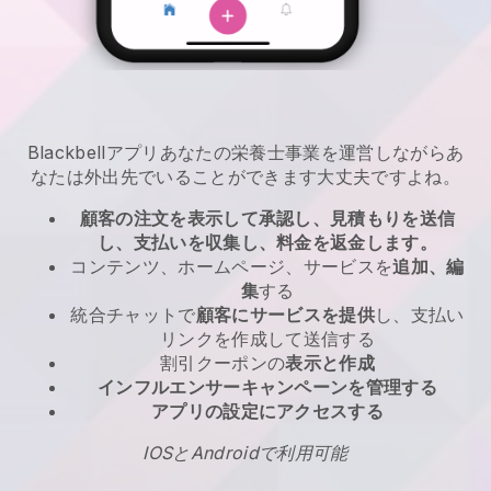
Blackbell
アプリ
あなたの栄養士事業を運営しながらあ
なたは外出先でいることができます
大丈夫ですよね。
顧客の注文を表示して承認し、見積もりを送信
し、支払いを収集し、料金を返金します。
コンテンツ、ホームページ、サービスを
追加、編
集
する
統合チャットで
顧客にサービスを提供
し、支払い
リンクを作成して送信する
割引クーポンの
表示と作成
インフルエンサーキャンペーンを管理する
アプリの設定にアクセスする
IOSとAndroidで利用可能