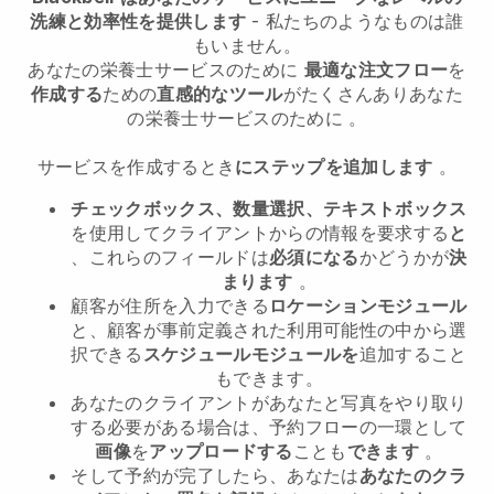
洗練と効率性を提供します
- 私たちのようなものは誰
もいません。
あなたの栄養士サービスのために
最適な注文フロー
を
作成する
ための
直感的なツール
がたくさんあり
あなた
の栄養士サービスのために
。
サービスを作成するとき
にステップを追加します
。
チェックボックス、数量選択、テキストボックス
を使用してクライアントからの情報を要求する
と
、これらのフィールドは
必須になる
かどうかが
決
まります
。
顧客が住所を入力できる
ロケーションモジュール
と、顧客が事前定義された利用可能性の中から選
択できる
スケジュールモジュールを
追加すること
もできます。
あなたのクライアントがあなたと写真をやり取り
する必要がある場合は、予約フローの一環として
画像
を
アップロードする
ことも
できます
。
そして予約が完了したら、あなたは
あなたのクラ