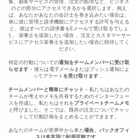
集、顧客サービスの管理、注文の処理など、ビジネス
のどの部分にアクセスできるかを選択します。例え
ば、あなたがあなたの会計士を巻き込みたい場合は、
単に彼に管理と請求機能にアクセスする許可を与える
と、彼はすべての請求書をEメールで受け取るでしょ
う。
栄養士を追加したい場合
、注文とカスタマーサー
ビスにアクセス
栄養士を追加したい場合
に招待してく
ださい。
特定の行動についての
通知をチームメンバーに受け取
らせます
- 彼らは電子メールまたはプッシュ通知によ
ってアラート
を受け取ります
。
チームメンバーと簡単にチャット
- 私たちはあなたの
チームが考えやメモを共有するためのインターフェー
スを作成し、私たちはそれを
プライベートチームメモ
と呼びました。そこでは、既存の注文についてチャッ
トして行動計画をまとめることができます。
あなたのチームが世界中から来た
場合、バックオフィ
スは多言語
で
利用可能です
。