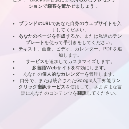
ションで顧客を驚かせましょう
。
ブランドのURL
であなた
自身のウェブサイト
を入
手してください。
あなたのページを作成する
か、または私達の
テン
プレート
を使って手引きをしてください。
テキスト、画像、ビデオ、カレンダー、PDFを追
加します。
サービス
を追加してカスタマイズします。
多言語Webサイトを
有効にし
ます。
あなたの
個人的なカレンダーを
管理します
。
自分で、または統合されたGoogle人工知能
ワン
クリック翻訳サービス
を使用して、さまざまな言
語にあなたのコンテンツを
翻訳して
ください。